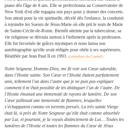
piano dès l'âge de 8 ans. Elle se perfectionna au Conservatoire de
New York d'où elle regagna son pays pour y donner des concerts.
Son attrait pour la vie spirituelle, décelé dès l'enfance, la conduisit
à rejoindre les Soeurs de Jésus-Marie où elle prit le nom de Marie
de Sainte-Cécile-de-Rome. Bientôt atteinte par la tuberculose, sa
vie religieuse se déroula surtout à l'infirmerie après la profession.
Elle fut favorisée de grâces mystiques et nous laissa son
autobiographie qu'elle avait rédigée pour obéir à ses supérieures.
Béatifiée par Jean Paul II en 1993.
(calendrier du Carmel)
Notre Seigneur, Homme-Dieu, me fit voir son Cœur adorable,
dans l’Hostie sainte. Son Cœur et l’Hostie étaient parfaitement
unis, tellement l’un dans l’autre que je ne puis pas expliquer
comment il m’était possible de les distinguer l’un de l’autre. De
l’Hostie émanait une immensité de rayons de lumière. De son
Cœur jaillissait une immensité de flammes, lesquelles
s’échappaient comme en torrents pressés. La très sainte Vierge
était là, si près de Notre Seigneur qu’elle était comme absorbée
par Lui, et pourtant, je la voyais distinctement de Lui… Toutes les
lumières de l’Hostie et toutes les flammes du Cœur de Jésus