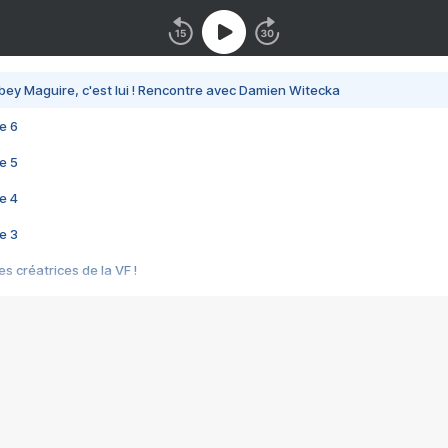
bey Maguire, c'est lui ! Rencontre avec Damien Witecka
e 6
e 5
e 4
e 3
s créatrices de la VF !
e 2
e 1
e Mektoub My Love arrive enfin ! Rencontre avec Shaïn Boumedine et Sal
i : après Toni en famille