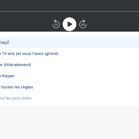
 DayZ
 a 13 ans (et vous l'avez ignoré)
e (littéralement)
im Rayan
 toutes les règles
s les jeux vidéo
us choquant de Rockstar ? - Le scandale BULLY
e plus moche de Steam
du RÊVE tourne au CAUCHEMAR