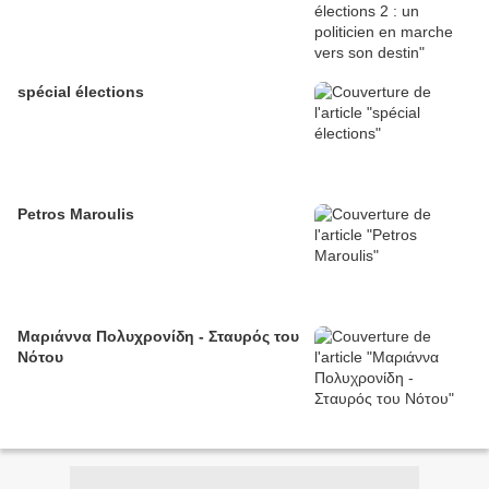
spécial élections
Petros Maroulis
Μαριάννα Πολυχρονίδη - Σταυρός του
Νότου