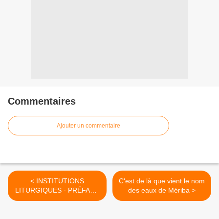
Commentaires
Ajouter un commentaire
< INSTITUTIONS
C'est de là que vient le nom
LITURGIQUES - PRÉFACE
des eaux de Mériba >
: le vaillant écrivain ne
s'arrêta pas à calculer l'effet
de sa parole