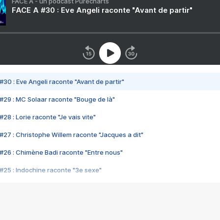
FACE A - un podcast Purecharts
FACE A #30 : Eve Angeli raconte "Avant de partir"
#30 : Eve Angeli raconte "Avant de partir"
#29 : MC Solaar raconte "Bouge de là"
28 : Lorie raconte "Je vais vite"
#27 : Christophe Willem raconte "Jacques a dit"
#26 : Chimène Badi raconte "Entre nous"
#25 : Indochine raconte "3e sexe"
#24 : Zaho raconte "C'est chelou"
#23 : Patrick Bruel raconte "Au café des délices"