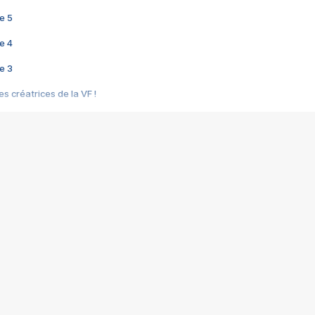
e 5
e 4
e 3
s créatrices de la VF !
e 2
e 1
e Mektoub My Love arrive enfin ! Rencontre avec Shaïn Boumedine et Sal
i : après Toni en famille
elle réalise le bouleversant Dites lui que je l'aime
ais ! Rencontre autour de Vie privée de Rebecca Zlotowski
 de Marguerite, Grave... Rencontre avec Ella Rumpf
 Les Rêveurs, un film intime sur la santé mentale