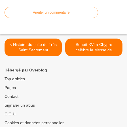
Ajouter un commentaire
< Histoire du culte du Très
Benoît XVI à Chypre
Saint Sacrement
célèbre la Messe de
l'Exaltation de la Croix à
l'Eglise de la Sainte Croix >
Hébergé par Overblog
Top articles
Pages
Contact
Signaler un abus
C.G.U.
Cookies et données personnelles