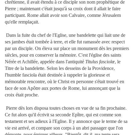
chrétienne, il avait étendu à ce disciple son nom prophétique de
Pierre ; maintenant c'était jusqu'à sa croix dont il allait le faire
participant. Rome allait avoir son Calvaire, comme Jérusalem
qu'elle remplaçait.
Dans la fuite du chef de l'Eglise, une bandelette qui liait une de
ses jambes était tombée à terre, et elle fut ramassée avec respect
par un disciple. On éleva sur place un monument dès les premiers
siècles, pour en conserver la mémoire. C'est l'église des saints
Nérée et Achillée, appelée dans l'antiquité
Titulus fasciolœ
, le
Titre de la bandelette. Selon les desseins de la Providence,
l'humble fasciola était destinée à rappeler la glorieuse et
mémorable rencontre, où le Christ en personne s'était trouvé en
face de son Apôtre aux portes de Rome, lui annonçant que la
croix était proche.
Pierre dès lors disposa toutes choses en vue de sa fin prochaine.
Ce fut alors qu'il écrivit sa seconde Epître, qui est comme son
testament et ses adieux à l'Eglise. Il y annonce que le terme de sa
vie est arrivé, et compare son corps à un abri passager que l'on
démonte, pour émigrer ailleurs. "Bientôt, dit-il, ma tente sera