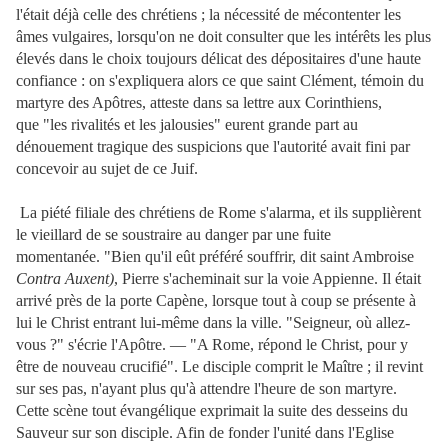
l'était déjà celle des chrétiens ; la nécessité de mécontenter les
âmes vulgaires, lorsqu'on ne doit consulter que les intérêts les plus
élevés dans le choix toujours délicat des dépositaires d'une haute
confiance : on s'expliquera alors ce que saint Clément, témoin du
martyre des Apôtres, atteste dans sa lettre aux Corinthiens,
que "les rivalités et les jalousies" eurent grande part au
dénouement tragique des suspicions que l'autorité avait fini par
concevoir au sujet de ce Juif.
La piété filiale des chrétiens de Rome s'alarma, et ils supplièrent
le vieillard de se soustraire au danger par une fuite
momentanée. "Bien qu'il eût préféré souffrir, dit saint Ambroise
Contra Auxent)
, Pierre s'acheminait sur la voie Appienne. Il était
arrivé près de la porte Capène, lorsque tout à coup se présente à
lui le Christ entrant lui-même dans la ville. "Seigneur, où allez-
vous ?" s'écrie l'Apôtre. — "A Rome, répond le Christ, pour y
être de nouveau crucifié". Le disciple comprit le Maître ; il revint
sur ses pas, n'ayant plus qu'à attendre l'heure de son martyre.
Cette scène tout évangélique exprimait la suite des desseins du
Sauveur sur son disciple. Afin de fonder l'unité dans l'Eglise