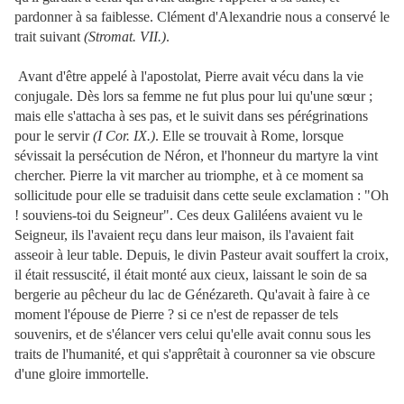
pardonner à sa faiblesse. Clément d'Alexandrie nous a conservé le
trait suivant
(Stromat. VII.)
.
Avant d'être appelé à l'apostolat, Pierre avait vécu dans la vie
conjugale. Dès lors sa femme ne fut plus pour lui qu'une sœur ;
mais elle s'attacha à ses pas, et le suivit dans ses pérégrinations
pour
le servir
(I Cor. IX.)
. Elle se trouvait à Rome, lorsque
sévissait la persécution de Néron, et l'honneur du martyre la vint
chercher. Pierre la vit marcher au triomphe, et à ce moment sa
sollicitude pour elle se traduisit dans cette seule exclamation : "Oh
! souviens-toi du Seigneur". Ces deux Galiléens avaient vu le
Seigneur, ils l'avaient reçu dans leur maison, ils l'avaient fait
asseoir à leur table. Depuis, le divin Pasteur avait souffert la croix,
il était ressuscité, il était monté aux cieux, laissant le soin de sa
bergerie au pêcheur du lac de Génézareth. Qu'avait à faire à ce
moment l'épouse de Pierre ? si ce n'est de repasser de tels
souvenirs, et de s'élancer vers celui qu'elle avait connu sous les
traits de l'humanité, et qui s'apprêtait à couronner sa vie obscure
d'une gloire immortelle.