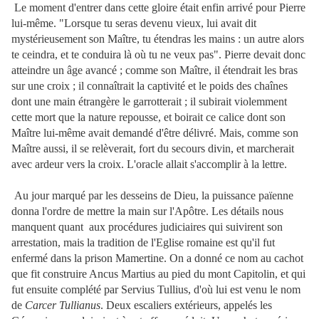
Le moment d'entrer dans cette gloire était enfin arrivé pour Pierre
lui-même. "Lorsque tu seras devenu vieux, lui avait dit
mystérieusement son Maître, tu étendras les mains : un autre alors
te ceindra, et te conduira là où tu ne veux pas". Pierre devait donc
atteindre un âge avancé ; comme son Maître, il étendrait les bras
sur une croix ; il connaîtrait la captivité et le poids des chaînes
dont une main étrangère le garrotterait ; il subirait violemment
cette mort que la nature repousse, et boirait ce calice dont son
Maître lui-même avait demandé d'être délivré. Mais, comme son
Maître aussi, il se relèverait, fort du secours divin, et marcherait
avec ardeur vers la croix. L'oracle allait s'accomplir à la lettre.
Au jour marqué par les desseins de Dieu, la puissance païenne
donna l'ordre de mettre la main sur l'Apôtre. Les détails nous
manquent quant aux
procédures judiciaires qui suivirent son
arrestation, mais la tradition de l'Eglise romaine est qu'il fut
enfermé dans la prison Mamertine. On a donné ce nom au cachot
que fit construire Ancus Martius au pied du mont Capitolin, et qui
fut ensuite complété par Servius Tullius, d'où lui est venu le nom
de
Carcer Tullianus
. Deux escaliers extérieurs, appelés les