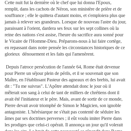
Cette nuit fut la dernière où le chef que lui donna l'Epoux,
remplit, dans les cachots de Néron, son ministère de prière et de
souffrance ; elle le quittera d'autant moins, et s'emploiera plus que
jamais à relever ses grandeurs. Lorsque de nouveau l'astre du jour,
paraissant à l'orient, dardera ses feux sur les sept collines où la
reine des nations s'est assise, l'heure du sacrifice aura sonné pour
le Vicaire de l'Homme-Dieu. Préparons-nous à lui faire cortège,
en repassant dans notre pensée
les circonstances historiques de ce
glorieux dénouement et les faits qui l'amenèrent.
Depuis l'atroce persécution de l'année 64, Rome était devenue
pour Pierre un séjour plein de périls, et il se souvenait que son
Maître, en l'établissant Pasteur des agneaux et des brebis, lui avait
dit : "Tu me suivras". L'Apôtre attendait donc le jour où il
mêlerait son sang à celui de tant de milliers de chrétiens dont il
avait été l'initiateur et le père. Mais, avant de sortir de ce monde,
Pierre devait avoir triomphé de Simon le Magicien, son ignoble
antagoniste. L'hérésiarque ne s'était pas contenté de séduire les
âmes par ses doctrines perverses ; il eût voulu imiter Pierre dans
les prodiges que celui-ci opérait. Il annonça un jour qu'il volerait