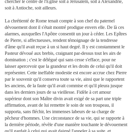
chercher le centre de l'Eglise soit à Jérusalem, soit à Alexandrie,
soit à Antioche, soit ailleurs.
L
a chrétienté de Rome tenait compte à son chef du paternel
dévouement dont il s'était montré prodigue envers elle. De là ces
alarmes, auxquelles l'Apôtre consentit un jour à céder. Les Epîtres
de Pierre, si affectueuses, rendent témoignage de la tendresse
d'âme qu'il avait reçue à un si haut degré. Il y est constamment le
Pasteur dévoué aux brebis, craignant par-dessus tout les airs de
domination ; c'est le délégué qui sans cesse s'efface, pour ne
laisser apercevoir que la grandeur et les droits de celui qu'il doit
représenter. Cette ineffable modestie est encore accrue chez Pierre
par le souvenir qu'il conserva toute sa vie, ainsi que le rapportent
les anciens, de la faute qu'il avait commise et qu'il pleura jusque
dans les derniers jours de sa vieillesse. Fidèle à cet amour
supérieur dont son Maître divin avait exigé de sa part une triple
affirmation, avant de lui remettre le soin de son troupeau, il
supporta, sans fléchir, les immenses labeurs de sa charge de
pêcheur d'hommes. Une circonstance de sa vie, qui se rapporte à
la dernière période, révèle d'une manière touchante le dévouement
qu'il gardait à celui qui avait daigné l'appeler à sa suite, et