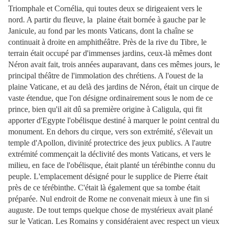
Triomphale et Cornélia, qui toutes deux se dirigeaient vers le
nord. A partir du fleuve, la plaine était
bornée à gauche par le
Janicule, au fond par les monts Vaticans, dont la chaîne se
continuait à droite en amphithéâtre. Près de la rive du Tibre, le
terrain était occupé par d'immenses jardins, ceux-là mêmes dont
Néron avait fait, trois années auparavant, dans ces mêmes jours, le
principal théâtre de l'immolation des chrétiens. A l'ouest de la
plaine Vaticane, et au delà des jardins de Néron, était un cirque de
vaste étendue, que l'on désigne ordinairement sous le nom de ce
prince, bien qu'il ait dû sa première origine à Caligula, qui fit
apporter d'Egypte l'obélisque destiné à marquer le point central du
monument. En dehors du cirque, vers son extrémité, s'élevait un
temple d'Apollon, divinité protectrice des jeux publics. A l'autre
extrémité commençait la déclivité des monts Vaticans, et vers le
milieu, en face de l'obélisque, était planté un térébinthe connu du
peuple. L'emplacement désigné pour le supplice de Pierre était
près de ce térébinthe. C'était là également que sa tombe était
préparée. Nul endroit de Rome ne convenait mieux à une fin si
auguste. De tout temps quelque chose de mystérieux avait plané
sur le Vatican. Les Romains y considéraient avec respect un vieux