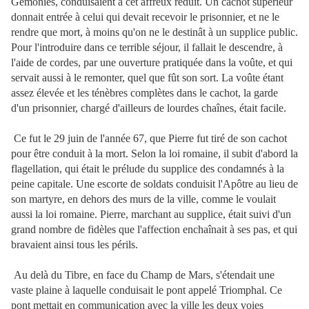
Gémonies, conduisaient à cet affreux réduit. Un cachot supérieur
donnait entrée à celui qui devait recevoir le prisonnier, et ne le
rendre que mort, à moins qu'on ne le destinât à un supplice public.
Pour l'introduire dans ce terrible séjour, il fallait le descendre, à
l'aide de cordes, par une ouverture pratiquée dans la voûte, et qui
servait aussi à le remonter, quel que fût son sort. La voûte étant
assez élevée et les ténèbres complètes dans le cachot, la garde
d'un prisonnier, chargé d'ailleurs de lourdes chaînes, était facile.
Ce fut le 29 juin de l'année 67, que Pierre fut tiré de son cachot
pour être conduit à la mort. Selon la loi romaine, il subit d'abord la
flagellation, qui était le prélude du supplice des condamnés à la
peine capitale. Une escorte de soldats conduisit l'Apôtre au lieu de
son martyre, en dehors des murs de la ville, comme le voulait
aussi la loi romaine. Pierre, marchant au supplice, était suivi d'un
grand nombre de fidèles que l'affection enchaînait à ses pas, et qui
bravaient ainsi tous les périls.
Au delà du Tibre, en face du Champ de Mars, s'étendait une
vaste plaine à laquelle conduisait le pont appelé Triomphal. Ce
pont mettait en communication avec la ville les deux voies