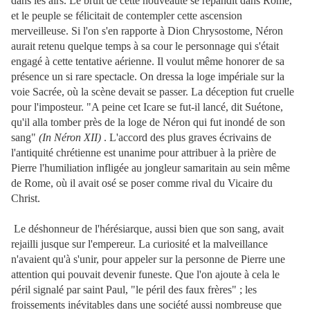
dans les airs. Le bruit de cette nouveauté se répandit dans Rome,
et le peuple se félicitait de contempler cette ascension
merveilleuse. Si l'on s'en rapporte à Dion Chrysostome, Néron
aurait retenu quelque temps à sa cour le personnage qui s'était
engagé à cette tentative aérienne. Il voulut même honorer de sa
présence un si rare spectacle. On dressa la loge impériale sur la
voie Sacrée, où la scène devait se passer. La déception fut cruelle
pour l'imposteur. "A peine cet Icare se fut-il lancé, dit Suétone,
qu'il alla tomber près de la loge de Néron qui fut inondé de son
sang"
(In Néron XII)
. L'accord des plus graves écrivains de
l'antiquité chrétienne est unanime pour attribuer à la prière de
Pierre l'humiliation infligée au jongleur samaritain au sein même
de
Rome, où il avait osé se poser comme rival du Vicaire du
Christ.
Le déshonneur de l'hérésiarque, aussi bien que son sang, avait
rejailli jusque sur l'empereur. La curiosité et la malveillance
n'avaient qu'à s'unir, pour appeler sur la personne de Pierre une
attention qui pouvait devenir funeste. Que l'on ajoute à cela le
péril signalé par saint Paul, "le péril des faux frères" ; les
froissements inévitables dans une société aussi nombreuse que