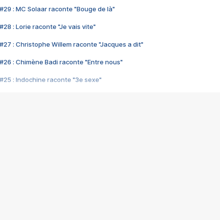
#29 : MC Solaar raconte "Bouge de là"
28 : Lorie raconte "Je vais vite"
#27 : Christophe Willem raconte "Jacques a dit"
#26 : Chimène Badi raconte "Entre nous"
#25 : Indochine raconte "3e sexe"
#24 : Zaho raconte "C'est chelou"
#23 : Patrick Bruel raconte "Au café des délices"
#22 : Kyo raconte "Le chemin"
#21 : Nolwenn Leroy raconte "Cassé"
#20 : Patrick Hernandez raconte "Born to be alive"
#19 : Lorie raconte "Près de moi"
#18 : Michael Jones raconte "A nos actes manqués" (avec Jean-Jacque