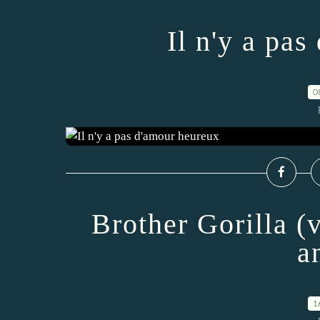
Il n'y a pa
0
Brother Gorilla (
a
1