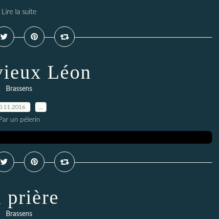
Lire la suite
ieux Léon
Brassens
0.11.2016
…
Par un pèlerin
 prière
Brassens