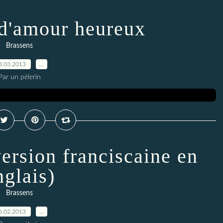
s d'amour heureux
Brassens
8.03.2013
…
Par un pèlerin
version franciscaine en
nglais)
Brassens
6.02.2013
…