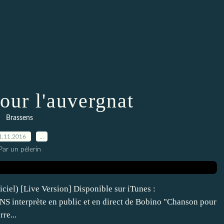
our l'auvergnat
Brassens
1.11.2016
…
Par un pèlerin
ciel) [Live Version] Disponible sur iTunes :
NS interprète en public et en direct de Bobino "Chanson pour
re...