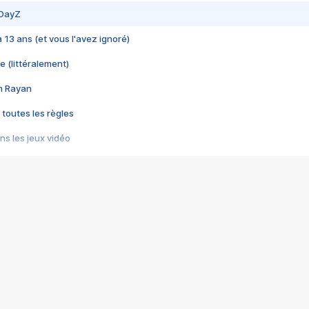
 DayZ
 a 13 ans (et vous l'avez ignoré)
e (littéralement)
im Rayan
 toutes les règles
s les jeux vidéo
us choquant de Rockstar ? - Le scandale BULLY
e plus moche de Steam
du RÊVE tourne au CAUCHEMAR
pendant 8 heures
it… à tort
umiliés par un jeu vidéo