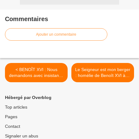
Commentaires
Ajouter un commentaire
< BENOÎT XVI : Nous
Le Seigneur est mon berger
demandons avec insistance
: homélie de Benoît XVI à la
pardon à Dieu et aux
Messe du Sacré Cœur de
personnes impliquées
Jésus pour la conclusion de
l'Année Sacerdotale >
Hébergé par Overblog
Top articles
Pages
Contact
Signaler un abus