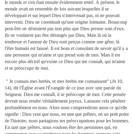
le monde et s'en était ensuite évidemment retiré. À présent, le
monde avait un ensemble de lois suivant lesquelles il se
développait et sur lequel Dieu n'intervenait pas, ni ne pouvait
intervenir. Dieu ne constituait qu'une origine lointaine. Beaucoup
peut-être ne désiraient pas non plus que Dieu prenne soin d'eux.
Ils ne voulaient pas être dérangés par Dieu. Mais là où la
tendresse et l'amour de Dieu sont perçus comme une gêne, là
l'être humain est faussé. Il est beau et consolant de savoir qu'il y a
une personne qui m'aime et qui prend soin de moi. Mais il est
encore plus décisif qu'existe ce Dieu qui me connaît, qui m'aime
et se préoccupe de moi.
" Je connais mes brebis, et mes brebis me connaissent" (
Jn
10,
14), dit l'Église avant l'Évangile de ce jour avec une parole du
Seigneur. Dieu me connaît, il se préoccupe de moi. Cette pensée
devrait nous rendre véritablement joyeux. Laissons cela pénétrer
profondément en nous. Alors nous comprendrons aussi ce qu'elle
signifie : Dieu veut que nous, en tant que prêtres, en un petit point
de l'histoire, nous partagions ses préoccupations pour les hommes.
En tant que prêtres, nous voulons être des personnes qui, en
communion avec sa tendresse pour les hommes, prenons soin