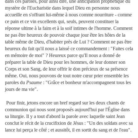
dans ces paroles, pour ainsi dire, une anticipation prophétique du
mystère de l'Eucharistie dans lequel Dieu en personne nous
accueille en s'offrant lui-même à nous comme nourriture - comme
ce pain et ce vin excellents qui, seuls, peuvent constituer la
réponse ultime à la faim et à la soif intimes de l'homme. Comment
ne pas être heureux de pouvoir chaque jour être les hôtes de la
table même de Dieu, d'habiter près de Lui ? Comment ne pas être
heureux du fait qu'il nous a laissé ce commandement : "Faites cela
en mémoire de moi" ? Heureux parce qu'Il nous a donné de
préparer la table de Dieu pour les hommes, de leur donner son
Corps et son Sang, de leur offrir le don précieux de sa présence
même. Oui, nous pouvons de tout notre cœur prier ensemble les
paroles du
Psaume
: "Grâce et bonheur m'accompagnent tous les
jours de ma vie".
Pour finir, jetons encore un bref regard sur les deux chants de
communion qui nous sont proposés aujourd'hui par l'Église dans
sa liturgie. Il y a tout d'abord la parole avec laquelle saint Jean
conclut le récit de la crucifixion de Jésus : "Un des soldats avec sa
lance lui perça le côté ; et aussitôt, il en sortit du sang et de l'eau".