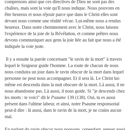
comprenons ainsi que ces directives de Dieu ne sont pas des
chaînes, mais sont la voie qu'Il nous indique. Nous pouvons en
être heureux et nous réjouir parce que dans le Christ elles sont
devant nous comme une réalité vécue. Lui-même nous a rendus
heureux. Dans notre cheminement avec le Christ, nous faisons
l'expérience de la joie de la Révélation, et comme prêtres nous
devons communiquer aux gens la joie liée au fait que nous a été
indiquée la voie juste.
Il y a ensuite la parole concernant "le ravin de la mort" à travers
lequel le Seigneur guide l'homme. La route de chacun de nous
nous conduira un jour dans le ravin obscur de la mort dans lequel
personne ne peut nous accompagner. Et il sera là. Le Christ lui-
même est descendu dans la nuit obscure de la mort. Là aussi, il ne
nous abandonne pas. Là aussi, il nous guide. Si "je descends chez
les morts : te voici" dit le
Psaume
139 (138). Oui, tu es aussi
présent dans l'ultime labeur, et ainsi, notre Psaume responsorial
peut-il dire : là aussi, dans le ravin de la mort, je ne crains aucun
mal.
En parlant du ravin obscur nous pouvons, cependant, penser aussi