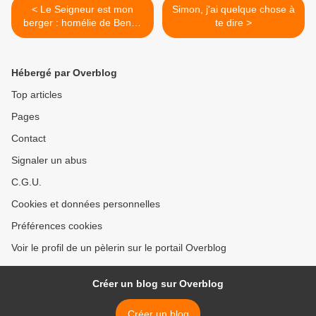
< Le Seigneur est mon
Simon, j'ai quelque chose à
berger : homélie de Benoît
te dire >
XVI à la Messe du Sacré
Cœur de Jésus pour la
conclusion de l'Année
Hébergé par Overblog
Sacerdotale
Top articles
Pages
Contact
Signaler un abus
C.G.U.
Cookies et données personnelles
Préférences cookies
Voir le profil de un pèlerin sur le portail Overblog
Créer un blog sur Overblog
Créer un blog