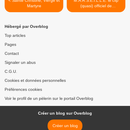
< Sainte Christine, Vierge et
M.A.R.S.E.I.L.L.E. le clip
Martyre
(quasi) officiel de
l'Education Nationale by
Punition Kolektive >
Hébergé par Overblog
Top articles
Pages
Contact
Signaler un abus
C.G.U.
Cookies et données personnelles
Préférences cookies
Voir le profil de un pèlerin sur le portail Overblog
Créer un blog sur Overblog
Créer un blog