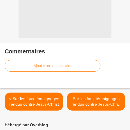
Commentaires
Ajouter un commentaire
< Sur les faux témoignages
Sur les faux témoignages
rendus contre Jésus-Christ
rendus contre Jésus-Christ
: imitons ce divin Maître, et
ne soyons point plus jaloux
de notre réputation qu'il ne
Hébergé par Overblog
l'a été de la sienne >