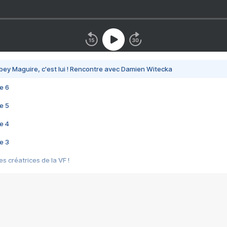
bey Maguire, c'est lui ! Rencontre avec Damien Witecka
e 6
e 5
e 4
e 3
s créatrices de la VF !
e 2
e 1
e Mektoub My Love arrive enfin ! Rencontre avec Shaïn Boumedine et Sal