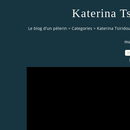
Katerina T
Le blog d'un pèlerin
>
Categories
>
Katerina Tsirido
mu
1