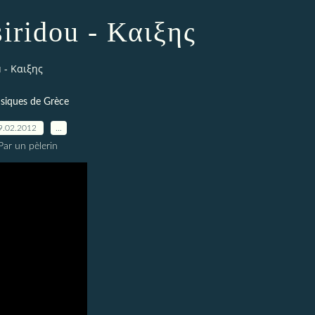
siridou - Καιξης
u - Καιξης
siques de Grèce
9.02.2012
…
Par un pèlerin