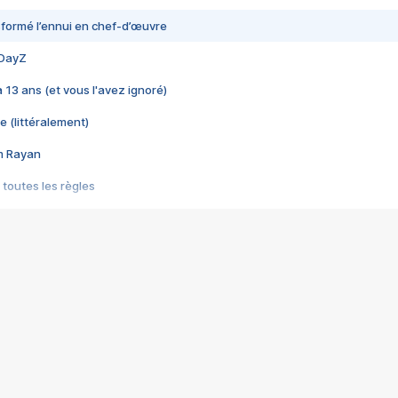
nsformé l’ennui en chef-d’œuvre
 DayZ
 a 13 ans (et vous l'avez ignoré)
e (littéralement)
im Rayan
 toutes les règles
s les jeux vidéo
us choquant de Rockstar ? - Le scandale BULLY
e plus moche de Steam
du RÊVE tourne au CAUCHEMAR
pendant 8 heures
it… à tort