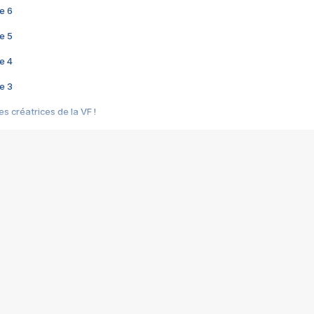
e 6
e 5
e 4
e 3
s créatrices de la VF !
e 2
e 1
e Mektoub My Love arrive enfin ! Rencontre avec Shaïn Boumedine et Sal
i : après Toni en famille
elle réalise le bouleversant Dites lui que je l'aime
ais ! Rencontre autour de Vie privée de Rebecca Zlotowski
 de Marguerite, Grave... Rencontre avec Ella Rumpf
 Les Rêveurs, un film intime sur la santé mentale