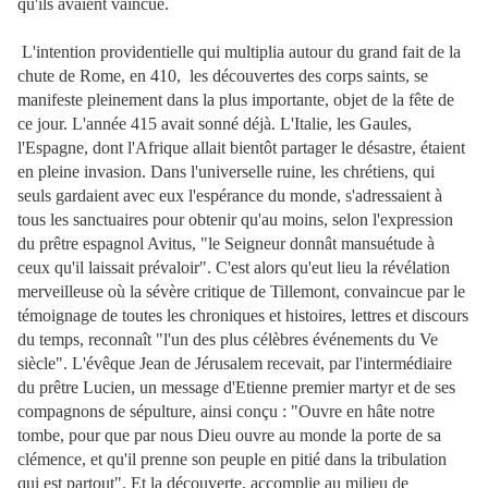
qu'ils avaient vaincue.
L'intention providentielle qui multiplia autour du grand fait de la
chute de Rome, en 410, les découvertes des corps saints, se
manifeste pleinement dans la plus importante, objet de la fête de
ce jour. L'année 415 avait sonné déjà. L'Italie, les Gaules,
l'Espagne, dont l'Afrique allait bientôt partager le désastre, étaient
en pleine invasion. Dans l'universelle ruine, les chrétiens, qui
seuls gardaient avec eux l'espérance du monde, s'adressaient à
tous les sanctuaires pour obtenir qu'au moins, selon l'expression
du prêtre espagnol Avitus, "le Seigneur donnât mansuétude à
ceux qu'il laissait prévaloir". C'est alors qu'eut lieu la révélation
merveilleuse où la sévère critique de Tillemont, convaincue par le
témoignage de toutes les chroniques et histoires, lettres et discours
du temps, reconnaît "l'un des plus célèbres
événements du Ve
siècle". L'évêque Jean de Jérusalem recevait, par l'intermédiaire
du prêtre Lucien, un message d'Etienne premier martyr et de ses
compagnons de sépulture, ainsi conçu : "Ouvre en hâte notre
tombe, pour que par nous Dieu ouvre au monde la porte de sa
clémence, et qu'il prenne son peuple en pitié dans la tribulation
qui est partout". Et la découverte, accomplie au milieu de