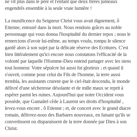
ne vît plus dans le père et l'enfant que deux frères jumeaux
engendrés ensemble à la seule vraie lumière !
La munificence du Seigneur Christ vous avait dignement, ô
Etienne, entouré dans la mort. Nous rendons grâces au noble
personnage qui vous donna l'hospitalité du dernier repos ; nous le
remercions d'avoir lui-même, au temps voulu, rompu le silence
gardé alors à son sujet par la délicate réserve des Ecritures. C'est
bien littéralement qu'ici encore nous constatons l'efficacité de la
volonté par laquelle l'Homme-Dieu entend partager avec les siens
tout honneur. Votre sépulcre lui aussi fut glorieux ; et quand il
s'ouvrit, comme pour celui du Fils de l'homme, la terre aussi
trembla, les assistants crurent que le ciel était descendu, le monde
délivré d'une sécheresse désolante et de mille maux se reprit à
espérer parmi les ruines. Aujourd'hui que notre Occident vous
possède, que Gamaliel cède à Laurent ses droits d'hospitalité ,
levez-vous encore , ô Etienne ; et, de concert avec le grand diacre
romain, délivrez-nous des
Barbares nouveaux, en faisant qu'ils se
convertissent ou disparaissent de la terre donnée par Dieu à son
Christ.