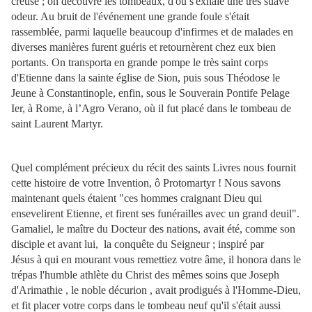
creuse ; on découvre les tombeaux, d'où s'exhale une très suave
odeur. Au bruit de l'événement une grande foule s'était
rassemblée, parmi laquelle beaucoup d'infirmes et de malades en
diverses manières furent guéris et retournèrent chez eux bien
portants. On transporta en grande pompe le très saint corps
d'Etienne dans la sainte église de Sion, puis sous Théodose le
Jeune à Constantinople, enfin, sous le Souverain Pontife Pelage
Ier, à Rome, à l’Agro Verano, où il fut placé dans le tombeau de
saint Laurent Martyr.
Quel complément précieux du récit des saints Livres nous fournit
cette histoire de votre Invention, ô Protomartyr ! Nous savons
maintenant quels étaient "ces hommes craignant Dieu qui
ensevelirent Etienne, et firent ses funérailles avec un grand deuil".
Gamaliel, le maître du Docteur des nations, avait été, comme son
disciple et avant lui, la conquête du Seigneur ; inspiré par
Jésus à qui en mourant vous remettiez votre âme, il honora dans le
trépas l'humble athlète du Christ des mêmes soins que Joseph
d'Arimathie , le noble décurion , avait prodigués à l'Homme-Dieu,
et fit placer votre corps dans le tombeau neuf qu'il s'était aussi