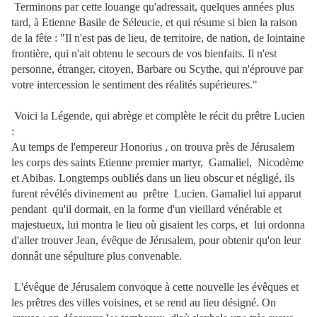
Terminons par cette louange qu'adressait, quelques années plus
tard, à Etienne Basile de Séleucie, et qui résume si bien la raison
de la fête : "Il n'est pas de lieu, de territoire, de nation, de lointaine
frontière, qui n'ait obtenu le secours de vos bienfaits. Il n'est
personne, étranger, citoyen, Barbare ou Scythe, qui n'éprouve par
votre intercession le sentiment des réalités supérieures."
Voici la Légende, qui abrège et complète le récit du prêtre Lucien
:
Au temps de l'empereur Honorius , on trouva près de Jérusalem
les corps des saints Etienne premier martyr, Gamaliel, Nicodème
et Abibas. Longtemps oubliés dans un lieu obscur et négligé, ils
furent révélés divinement au prêtre Lucien. Gamaliel lui apparut
pendant qu'il dormait, en la forme d'un vieillard vénérable et
majestueux, lui montra le lieu où gisaient les corps, et lui ordonna
d'aller trouver Jean, évêque de Jérusalem, pour obtenir qu'on leur
donnât une sépulture plus convenable.
L'évêque de Jérusalem convoque à cette nouvelle les évêques et
les prêtres des villes voisines, et se rend au lieu désigné. On