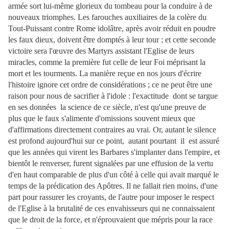
armée sort lui-même glorieux du tombeau pour la conduire à de
nouveaux triomphes. Les farouches auxiliaires de la colère du
Tout-Puissant contre Rome idolâtre, après avoir réduit en poudre
les faux dieux, doivent être domptés à leur tour ; et cette seconde
victoire sera l'œuvre des Martyrs assistant l'Eglise de leurs
miracles, comme la première fut celle de leur Foi méprisant la
mort et les tourments. La manière reçue en nos jours d'écrire
l'histoire ignore cet ordre de considérations ; ce ne peut être une
raison pour nous de sacrifier à l'idole :
l'exactitude dont se targue
en ses données la science de ce siècle, n'est qu'une preuve de
plus que le faux s'alimente d'omissions souvent mieux que
d'affirmations directement contraires au vrai. Or, autant le silence
est profond aujourd'hui sur ce point, autant pourtant il est assuré
que les années qui virent les Barbares s'implanter dans l'empire, et
bientôt le renverser, furent signalées par une effusion de la vertu
d'en haut comparable de plus d'un côté à celle qui avait marqué le
temps de la prédication des Apôtres. Il ne fallait rien moins, d'une
part pour rassurer les croyants, de l'autre pour imposer le respect
de l'Eglise à la brutalité de ces envahisseurs qui ne connaissaient
que le droit de la force, et n'éprouvaient que mépris pour la race