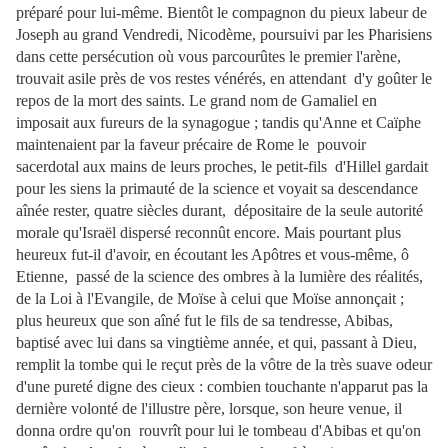
préparé pour lui-même. Bientôt le compagnon du pieux labeur de
Joseph au grand Vendredi, Nicodème, poursuivi
par les Pharisiens
dans cette persécution où vous parcourûtes le premier l'arène,
trouvait asile près de vos restes vénérés, en attendant d'y goûter le
repos de la mort des saints. Le grand nom de Gamaliel en
imposait aux fureurs de la synagogue ; tandis qu'Anne et Caïphe
maintenaient par la faveur précaire de Rome le pouvoir
sacerdotal aux mains de leurs proches, le petit-fils d'Hillel gardait
pour les siens la primauté de la science et voyait sa descendance
aînée rester, quatre siècles durant, dépositaire de la seule autorité
morale qu'Israël dispersé reconnût encore. Mais pourtant plus
heureux fut-il d'avoir, en écoutant les Apôtres et vous-même, ô
Etienne, passé de la science des ombres à la lumière des réalités,
de la Loi à l'Evangile, de Moïse à celui que Moïse annonçait ;
plus heureux que son aîné fut le fils de sa tendresse, Abibas,
baptisé avec lui dans sa vingtième année, et qui, passant à
Dieu,
remplit la tombe qui le reçut près de la vôtre de la très suave odeur
d'une pureté digne des cieux : combien touchante n'apparut pas la
dernière volonté de l'illustre père, lorsque, son heure venue, il
donna ordre qu'on rouvrît pour lui le tombeau d'Abibas et qu'on