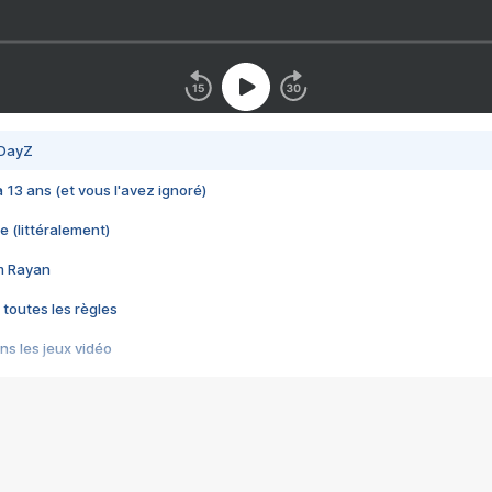
 DayZ
 a 13 ans (et vous l'avez ignoré)
e (littéralement)
im Rayan
 toutes les règles
s les jeux vidéo
us choquant de Rockstar ? - Le scandale BULLY
e plus moche de Steam
du RÊVE tourne au CAUCHEMAR