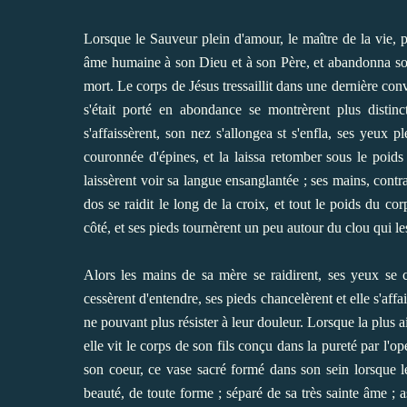
Lorsque le Sauveur plein d'amour, le maître de la vie, 
âme humaine à son Dieu et à son Père, et abandonna son co
mort. Le corps de Jésus tressaillit dans une dernière conv
s'était porté en abondance se montrèrent plus disti
s'affaissèrent, son nez s'allongea st s'enfla, ses yeux p
couronnée d'épines, et la laissa retomber sous le poids d
laissèrent voir sa langue ensanglantée ; ses mains, contr
dos se raidit le long de la croix, et tout le poids du co
côté, et ses pieds tournèrent un peu autour du clou qui les
Alors les mains de sa mère se raidirent, ses yeux se c
cessèrent d'entendre, ses pieds chancelèrent et elle s'affa
ne pouvant plus résister à leur douleur. Lorsque la plus a
elle vit le corps de son fils conçu dans la pureté par l'op
son coeur, ce vase sacré formé dans son sein lorsque le
beauté, de toute forme ; séparé de sa très sainte âme ; as