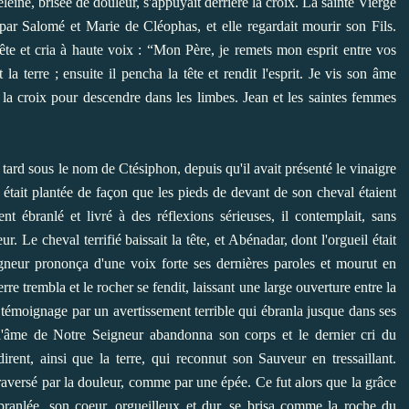
leine, brisée de douleur, s'appuyait derrière la croix. La sainte Vierge
 par Salomé et Marie de Cléophas, et elle regardait mourir son Fils.
tête et cria à haute voix : “Mon Père, je remets mon esprit entre vos
la terre ; ensuite il pencha la tête et rendit l'esprit. Je vis son âme
a croix pour descendre dans les limbes. Jean et les saintes femmes
tard sous le nom de Ctésiphon, depuis qu'il avait présenté le vinaigre
x était plantée de façon que les pieds de devant de son cheval étaient
t ébranlé et livré à des réflexions sérieuses, il contemplait, sans
 Le cheval terrifié baissait la tête, et Abénadar, dont l'orgueil était
igneur prononça d'une voix forte ses dernières paroles et mourut en
terre trembla et le rocher se fendit, laissant une large ouverture entre la
t témoignage par un avertissement terrible qui ébranla jusque dans ses
 l'âme de Notre Seigneur abandonna son corps et le dernier cri du
irent, ainsi que la terre, qui reconnut son Sauveur en tressaillant.
traversé par la douleur, comme par une épée. Ce fut alors que la grâce
ranlée, son coeur, orgueilleux et dur, se brisa comme la roche du