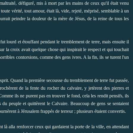
 maltraité, défiguré, mis à mort par les mains de ceux qu'il était venu
 toute vérité, tout amour, était là, vide, rejeté, méprisé, semblable à un
rrait peindre la douleur de la mère de Jésus, de la reine de tous les
r fut lourd et étouffant pendant le tremblement de terre, mais ensuite il
r la croix avait quelque chose qui inspirait le respect et qui touchait
orribles contorsions, comme des gens ivres. A la fin, ils se turent l'un
l'esprit. Quand la première secousse du tremblement de terre fut passée,
prochèrent de la fente du rocher du calvaire, y jetèrent des pierres et
mme ils ne purent pas en trouver le fond, cela les rendit pensifs, ils
du peuple et quittèrent le Calvaire. Beaucoup de gens se sentaient
ournèrent à Jérusalem frappés de terreur ; plusieurs étaient convertis.
 là alla renforcer ceux qui gardaient la porte de la ville, en attendant