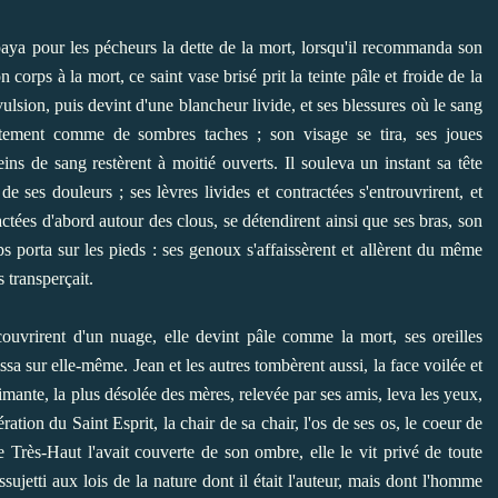
paya pour les pécheurs la dette de la mort, lorsqu'il recommanda son
rps à la mort, ce saint vase brisé prit la teinte pâle et froide de la
ulsion, puis devint d'une blancheur livide, et ses blessures où le sang
nctement comme de sombres taches ; son visage se tira, ses joues
leins de sang restèrent à moitié ouverts. Il souleva un instant sa tête
e ses douleurs ; ses lèvres livides et contractées s'entrouvrirent, et
actées d'abord autour des clous, se détendirent ainsi que ses bras, son
rps porta sur les pieds : ses genoux s'affaissèrent et allèrent du même
 transperçait.
ouvrirent d'un nuage, elle devint pâle comme la mort, ses oreilles
issa sur elle-même. Jean et les autres tombèrent aussi, la face voilée et
imante, la plus désolée des mères, relevée par ses amis, leva les yeux,
ération du Saint Esprit, la chair de sa chair, l'os de ses os, le coeur de
 Très-Haut l'avait couverte de son ombre, elle le vit privé de toute
sujetti aux lois de la nature dont il était l'auteur, mais dont l'homme