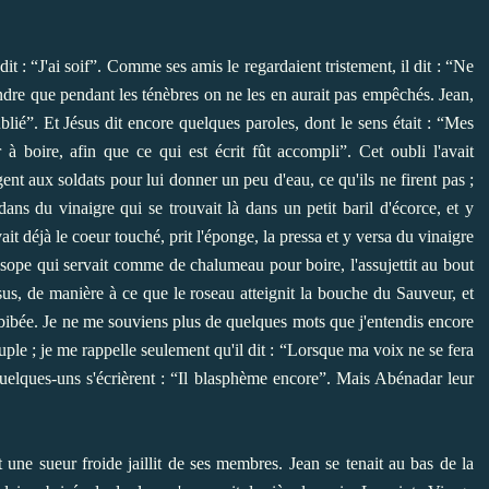
 dit : “J'ai soif”. Comme ses amis le regardaient tristement, il dit : “Ne
dre que pendant les ténèbres on ne les en aurait pas empêchés. Jean,
blié”. Et Jésus dit encore quelques paroles, dont le sens était : “Mes
 boire, afin que ce qui est écrit fût accompli”. Cet oubli l'avait
ent aux soldats pour lui donner un peu d'eau, ce qu'ils ne firent pas ;
ns du vinaigre qui se trouvait là dans un petit baril d'écorce, et y
it déjà le coeur touché, prit l'éponge, la pressa et y versa du vinaigre
ysope qui servait comme de chalumeau pour boire, l'assujettit au bout
ésus, de manière à ce que le roseau atteignit la bouche du Sauveur, et
imbibée. Je ne me souviens plus de quelques mots que j'entendis encore
ple ; je me rappelle seulement qu'il dit : “Lorsque ma voix ne se fera
quelques-uns s'écrièrent : “Il blasphème encore”. Mais Abénadar leur
t une sueur froide jaillit de ses membres. Jean se tenait au bas de la