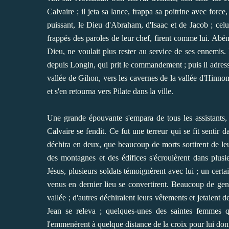
Calvaire ; il jeta sa lance, frappa sa poitrine avec forc
puissant, le Dieu d'Abraham, d'Isaac et de Jacob ; celui-
frappés des paroles de leur chef, firent comme lui. A
Dieu, ne voulait plus rester au service de ses ennemis. I
depuis Longin, qui prit le commandement ; puis il adressa 
vallée de Gihon, vers les cavernes de la vallée d'Hinnom
et s'en retourna vers Pilate dans la ville.
Une grande épouvante s'empara de tous les assistants, 
Calvaire se fendit. Ce fut une terreur qui se fit sentir 
déchira en deux, que beaucoup de morts sortirent de le
des montagnes et des édifices s'écroulèrent dans plusi
Jésus, plusieurs soldats témoignèrent avec lui ; un cer
venus en dernier lieu se convertirent. Beaucoup de gens 
vallée ; d'autres déchiraient leurs vêtements et jetaient d
Jean se releva ; quelques-unes des saintes femmes qu
l'emmenèrent à quelque distance de la croix pour lui donn