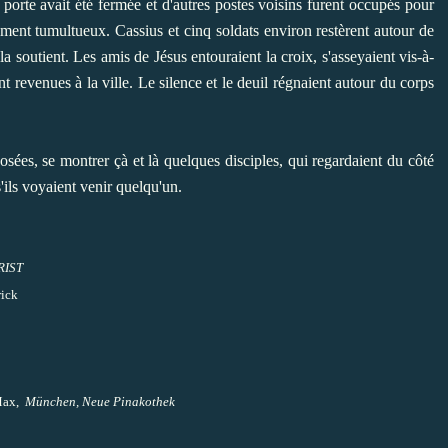
 porte avait été fermée et d'autres postes voisins furent occupés pour
ment tumultueux. Cassius et cinq soldats environ restèrent autour de
la soutient. Les amis de Jésus entouraient la croix, s'asseyaient vis-à-
nt revenues à la ville. Le silence et le deuil régnaient autour du corps
osées, se montrer çà et là quelques disciples, qui regardaient du côté
s'ils voyaient venir quelqu'un.
RIST
rick
 Max,
München, Neue Pinakothek