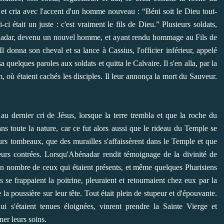
e, et cria avec l'accent d'un homme nouveau : “Béni soit le Dieu tout-
ci était un juste : c'est vraiment le fils de Dieu.” Plusieurs soldats,
bénadar, devenu un nouvel homme, et ayant rendu hommage au Fils de
l donna son cheval et sa lance à Cassius, l'officier inférieur, appelé
quelques paroles aux soldats et quitta le Calvaire. Il s'en alla, par la
, où étaient cachés les disciples. Il leur annonça la mort du Sauveur.
au dernier cri de Jésus, lorsque la terre trembla et que la roche du
dans toute la nature, car ce fut alors aussi que le rideau du Temple se
urs tombeaux, que des murailles s'affaissèrent dans le Temple et que
eurs contrées. Lorsqu'Abénadar rendit témoignage de la divinité de
tain nombre de ceux qui étaient présents, et même quelques Pharisiens
se frappaient la poitrine, pleuraient et retournaient chez eux par la
e la poussière sur leur tête. Tout était plein de stupeur et d'épouvante.
i s'étaient tenues éloignées, vinrent prendre la Sainte Vierge et
er leurs soins.