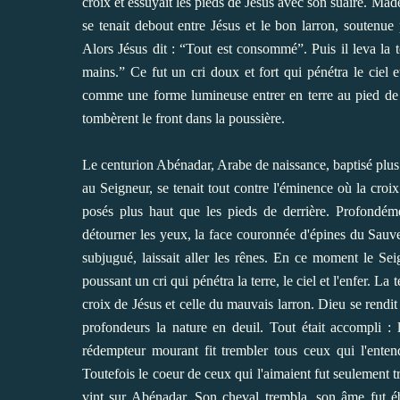
croix et essuyait les pieds de Jésus avec son suaire. Made
se tenait debout entre Jésus et le bon larron, soutenue
Alors Jésus dit : “Tout est consommé”. Puis il leva la 
mains.” Ce fut un cri doux et fort qui pénétra le ciel et 
comme une forme lumineuse entrer en terre au pied de l
tombèrent le front dans la poussière.
Le centurion Abénadar, Arabe de naissance, baptisé plus 
au Seigneur, se tenait tout contre l'éminence où la croi
posés plus haut que les pieds de derrière. Profondémen
détourner les yeux, la face couronnée d'épines du Sauveur.
subjugué, laissait aller les rênes. En ce moment le Se
poussant un cri qui pénétra la terre, le ciel et l'enfer. La 
croix de Jésus et celle du mauvais larron. Dieu se rendi
profondeurs la nature en deuil. Tout était accompli :
rédempteur mourant fit trembler tous ceux qui l'entend
Toutefois le coeur de ceux qui l'aimaient fut seulement 
vint sur Abénadar. Son cheval trembla, son âme fut éb