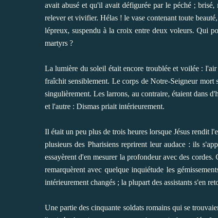
avait abusé et qu'il avait défigurée par le péché ; brisé,
relever et vivifier. Hélas ! le vase contenant toute beauté,
lépreux, suspendu à la croix entre deux voleurs. Qui pou
martyrs ?
La lumière du soleil était encore troublée et voilée : l'ai
fraîchit sensiblement. Le corps de Notre-Seigneur mort su
singulièrement. Les larrons, au contraire, étaient dans d'h
et l'autre : Dismas priait intérieurement.
Il était un peu plus de trois heures lorsque Jésus rendit 
plusieurs des Pharisiens reprirent leur audace : ils s'ap
essayèrent d'en mesurer la profondeur avec des cordes. Co
remarquèrent avec quelque inquiétude les gémissements 
intérieurement changés ; la plupart des assistants s'en ret
Une partie des cinquante soldats romains qui se trouvaient