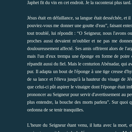
Japhet fit du vin en cet endroit. Je la raconterai plus tard.
Jésus était en défaillance, sa langue était desséchée, et il
pouviez-vous me donner une goutte d'eau”, faisant enten
tout troublé, lui répondit : “O Seigneur, nous l'avons ou
proches aussi devaient m'oublier et ne pas me donner à
douloureusement affecté. Ses amis offrirent alors de l'arg
mais l'un d'eux trempa une éponge en forme de poire da
répandit aussi du fiel. Mais le centurion Abénadar, qui ava
pur. Il adapta un bout de l'éponge à une tige creuse d'h
de sa lance et l'éleva jusqu'à la hauteur du visage de J
que celui-ci pût aspirer le vinaigre dont l'éponge était 
prononcer au Seigneur pour servir d'avertissement au peu
plus entendre, la bouche des morts parlera”. Sur quoi 
ordonna de se tenir tranquilles.
L'heure du Seigneur étant venu, il lutta avec la mort, e