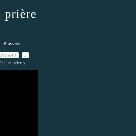
 prière
Brassens
8.02.2013
…
Par un pèlerin