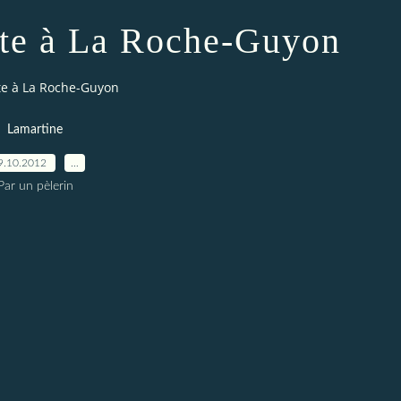
te à La Roche-Guyon
te à La Roche-Guyon
Lamartine
9.10.2012
…
Par un pèlerin