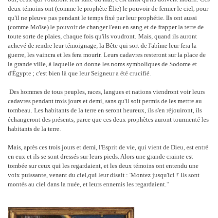
deux témoins ont (comme le prophète Élie) le pouvoir de fermer le ciel, pour
qu'il ne pleuve pas pendant le temps fixé par leur prophétie. Ils ont aussi
(comme Moïse) le pouvoir de changer l'eau en sang et de frapper la terre de
toute sorte de plaies, chaque fois qu'ils voudront.
Mais, quand ils auront
achevé de rendre leur témoignage, la Bête qui sort de l'abîme leur fera la
guerre, les vaincra et les fera mourir.
Leurs cadavres resteront sur la place de
la grande ville, à laquelle on donne les noms symboliques de Sodome et
d'Égypte ; c'est bien là que leur Seigneur a été crucifié.
Des hommes de tous peuples, races, langues et nations viendront voir leurs
cadavres pendant trois jours et demi, sans qu'il soit permis de les mettre au
tombeau.
Les habitants de la terre en seront heureux, ils s'en réjouiront, ils
échangeront des présents, parce que ces deux prophètes auront tourmenté les
habitants de la terre.
Mais, après ces trois jours et demi, l'Esprit de vie, qui vient de Dieu, est entré
en eux et ils se sont dressés sur leurs pieds. Alors une grande crainte est
tombée sur ceux qui les regardaient, et les deux témoins ont entendu une
voix puissante, venant du ciel,qui leur disait : 'Montez jusqu'ici !' Ils sont
montés au ciel dans la nuée, et leurs ennemis les regardaient."