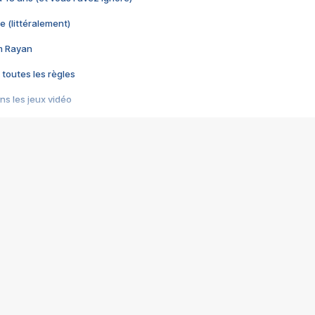
e (littéralement)
im Rayan
 toutes les règles
s les jeux vidéo
us choquant de Rockstar ? - Le scandale BULLY
e plus moche de Steam
du RÊVE tourne au CAUCHEMAR
pendant 8 heures
it… à tort
umiliés par un jeu vidéo
ire - Final Fantasy 8
ti un empire - Age of Empires