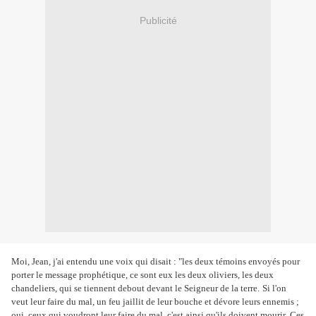
Publicité
Moi, Jean, j'ai entendu une voix qui disait : "les deux témoins envoyés pour
porter le message prophétique, ce sont eux les deux oliviers, les deux
chandeliers, qui se tiennent debout devant le Seigneur de la terre.
Si l'on
veut leur faire du mal, un feu jaillit de leur bouche et dévore leurs ennemis ;
oui, ceux qui voudront leur faire du mal, c'est ainsi qu'ils doivent mourir.
Ces