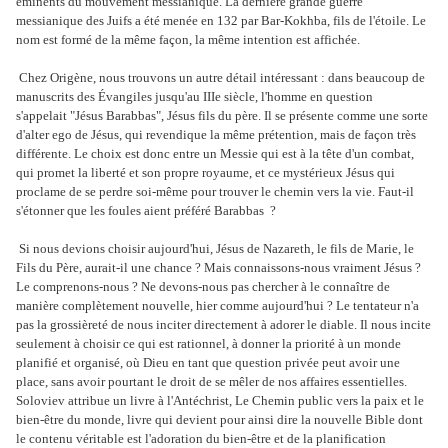
éminents du mouvement messianique. La dernière grande guerre
messianique des Juifs a été menée en 132 par Bar-Kokhba, fils de l'étoile. Le
nom est formé de la même façon, la même intention est affichée.
Chez Origène, nous trouvons un autre détail intéressant : dans beaucoup de
manuscrits des Évangiles jusqu'au IIIe siècle, l'homme en question
s'appelait "Jésus Barabbas", Jésus fils du père. Il se présente comme une sorte
d'alter ego de Jésus, qui revendique la même prétention, mais de façon très
différente. Le choix est donc entre un Messie qui est à la tête d'un combat,
qui promet la liberté et son propre royaume, et ce mystérieux Jésus qui
proclame de se perdre soi-même pour trouver le chemin vers la vie. Faut-il
s'étonner que les foules aient préféré Barabbas ?
Si nous devions choisir aujourd'hui, Jésus de Nazareth, le fils de Marie, le
Fils du Père, aurait-il une chance ? Mais connaissons-nous vraiment Jésus ?
Le comprenons-nous ? Ne devons-nous pas chercher à le connaître de
manière complètement nouvelle, hier comme aujourd'hui ? Le tentateur n'a
pas la grossièreté de nous inciter directement à adorer le diable. Il nous incite
seulement à choisir ce qui est rationnel, à donner la priorité à un monde
planifié et organisé, où Dieu en tant que question privée peut avoir une
place, sans avoir pourtant le droit de se mêler de nos affaires essentielles.
Soloviev attribue un livre à l'Antéchrist, Le Chemin public vers la paix et le
bien-être du monde, livre qui devient pour ainsi dire la nouvelle Bible dont
le contenu véritable est l'adoration du bien-être et de la planification