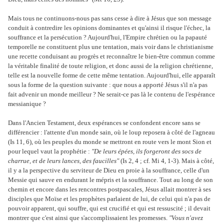
Mais tous ne continuons-nous pas sans cesse à dire à Jésus que son message
conduit à contredire les opinions dominantes et qu'ainsi il risque l'échec, la
souffrance et la persécution ? Aujourd'hui, l'Empire chrétien ou la papauté
temporelle ne constituent plus une tentation, mais voir dans le christianisme
une recette conduisant au progrès et reconnaître le bien-être commun comme
la véritable finalité de toute religion, et donc aussi de la religion chrétienne,
telle est la nouvelle forme de cette même tentation. Aujourd'hui, elle apparaît
sous la forme de la question suivante : que nous a apporté Jésus s'il n'a pas
fait advenir un monde meilleur ? Ne serait-ce pas là le contenu de l'espérance
messianique ?
Dans l'Ancien Testament, deux espérances se confondent encore sans se
différencier : l'attente d'un monde sain, où le loup reposera à côté de l'agneau
(Is 11, 6), où les peuples du monde se mettront en route vers le mont Sion et
pour lequel vaut la prophétie :
"De leurs épées, ils forgeront des socs de
charrue, et de leurs lances, des faucilles"
(Is 2, 4 ; cf. Mi 4, 1-3). Mais à côté,
il y a la perspective du serviteur de Dieu en proie à la souffrance, celle d'un
Messie qui sauve en endurant le mépris et la souffrance. Tout au long de son
chemin et encore dans les rencontres postpascales, Jésus allait montrer à ses
disciples que Moïse et les prophètes parlaient de lui, de celui qui n'a pas de
pouvoir apparent, qui souffre, qui est crucifié et qui est ressuscité ; il devait
montrer que c'est ainsi que s'accomplissaient les promesses.
"Vous n'avez