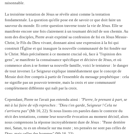
raisonnable.
La troisième tentation de Jésus se révèle ainsi comme la tentation
fondamentale. La question qu'elle pose est de savoir ce que doit faire un
sauveur du monde. Et cette question traverse toute la vie de Jésus. Elle se
manifeste encore une fois clairement à un tournant décisif de son chemin. Au
nom des disciples, Pierre avait exprimé sa confession de foi en Jésus Messie-
Christ, le Fils du Dieu vivant, donnant ainsi une expression à la foi qui
construit l'Église et qui inaugure la nouvelle communauté de foi fondée sur
le Christ. Mais précisément à ce moment crucial où, face à "l'opinion des
gens", se manifeste la connaissance spécifique et décisive de Jésus, et où
commence alors à se former sa nouvelle famille, voici le tentateur : le danger
de tout inverser. Le Seigneur explique immédiatement que le concept de
Messie doit être compris à partir de l'ensemble du message prophétique : cela
ne signifie pas un pouvoir terrestre, mais la croix et une communauté
complètement différente qui naît par la croix.
Cependant, Pierre ne l'avait pas entendu ainsi :
"Pierre, le prenant à part, se
mit à lui faire de vifs reproches : "Dieu t'en garde, Seigneur ! Cela ne
t'arrivera pas"
(Mt 16, 22). Si nous lisons ces paroles dans le contexte du
récit des tentations, comme leur nouvelle évocation au moment décisif, alors
nous comprenons la réponse incroyablement dure de Jésus : "Passe derrière
moi, Satan, tu es un obstacle sur ma route ; tes pensées ne sont pas celles de
Dieu, mais celles des hommes" (Mt 16, 23).