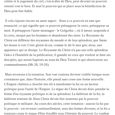
critère et le jugement du ciel, c'est-à-dire de Dieu, peut devenir un pouvoir
orienté vers le bien. Et seul le pouvoir qui se place sous la bénédiction de
Dieu peut être fiable.
À cela s'ajoute encore un autre aspect : Jésus a ce pouvoir en tant que
ressuscité, ce qui signifie que ce pouvoir présuppose la croix, présuppose sa
mort. Il présuppose l'autre montagne - le Golgotha -, où il meurt, suspendu à
la croix, moqué par les hommes et abandonné des siens. Le Royaume du
Christ est différent des royaumes du monde et de leur splendeur, que Satan
lui donne à voir. Cette gloire-là est, comme le dit le mot grec
doxa
, une
apparence qui se dissipe. Le Royaume du Christ n'a pas une telle splendeur.
Grâce à l'humilité de la prédication, il grandit en ceux qui veulent se faire ses
disciples, qui seront baptisés au nom du Dieu Trinité et qui observeront ses
commandements (Mt 28, 19-20).
Mais revenons à la tentation. Son vrai contenu devient visible lorsque nous
constatons que, dans l'histoire, elle prend sans cesse une forme nouvelle.
L'Empire chrétien a cherché très tôt à transformer la foi en un facteur
politique pour l'unité de l'Empire. Le règne du Christ devait donc prendre la
forme d'un royaume politique et de sa splendeur. La faiblesse de la foi, la
faiblesse terrestre de Jésus Christ devait être soutenue par le pouvoir
politique et militaire. Au cours des siècles, cette tentation - asseoir la foi par
le pouvoir - est revenue continuellement, sous des formes diverses, et la foi a
toujours couru le risque d'être étouffée sous l'étreinte du pouvoir. Le combat