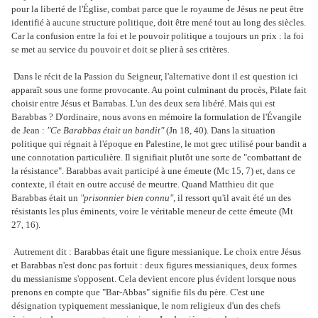
pour la liberté de l'Église, combat parce que le royaume de Jésus ne peut être
identifié à aucune structure politique, doit être mené tout au long des siècles.
Car la confusion entre la foi et le pouvoir politique a toujours un prix : la foi
se met au service du pouvoir et doit se plier à ses critères.
Dans le récit de la Passion du Seigneur, l'alternative dont il est question ici
apparaît sous une forme provocante. Au point culminant du procès, Pilate fait
choisir entre Jésus et Barrabas. L'un des deux sera libéré. Mais qui est
Barabbas ? D'ordinaire, nous avons en mémoire la formulation de l'Évangile
de Jean :
"Ce Barabbas était un bandit"
(Jn 18, 40). Dans la situation
politique qui régnait à l'époque en Palestine, le mot grec utilisé pour bandit a
une connotation particulière. Il signifiait plutôt une sorte de "combattant de
la résistance". Barabbas avait participé à une émeute (Mc 15, 7) et, dans ce
contexte, il était en outre accusé de meurtre. Quand Matthieu dit que
Barabbas était un
"prisonnier bien connu",
il ressort qu'il avait été un des
résistants les plus éminents, voire le véritable meneur de cette émeute (Mt
27, 16).
Autrement dit : Barabbas était une figure messianique. Le choix entre Jésus
et Barabbas n'est donc pas fortuit : deux figures messianiques, deux formes
du messianisme s'opposent. Cela devient encore plus évident lorsque nous
prenons en compte que "Bar-Abbas" signifie fils du père. C'est une
désignation typiquement messianique, le nom religieux d'un des chefs