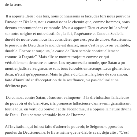
de la terre.
Il a apporté Dieu : dès lors, nous connaissons sa face, dès lors nous pouvons
l'invoquer. Dès lors, nous connaissons le chemin que, comme hommes, nous
devons emprunter dans ce monde. Jésus a apporté Dieu et avec lui la vérité
sur notre origine et notre destinée ; la foi, l'espérance et l'amour. Seule la
dureté de notre cœur nous fait considérer que c'est peu de chose. Assurément,
le pouvoir de Dieu dans le monde est discret, mais c'est le pouvoir véritable,
durable. Encore et toujours, la cause de Dieu semble continuellement
comme "à l'agonie". Mais elle se montre toujours comme ce qui
véritablement demeure et sauve. Les royaumes du monde, que Satan a pu
montrer jadis au Seigneur, se sont tous écroulés entretemps. Leur gloire, leur
doxa
, n'était qu'apparence. Mais la gloire du Christ, la gloire de son amour,
faite d'humilité et d'acceptation de la souffrance, n'a pas décliné et ne
déclinera pas.
Du combat contre Satan, Jésus sort vainqueur : à la divinisation fallacieuse
du pouvoir et du bien-être, à la promesse fallacieuse d'un avenir garantissant
tout à tous, en vertu du pouvoir et de l'économie, il a opposé la nature divine
de Dieu - Dieu comme véritable bien de l'homme.
A l'invitation qui lui est faite d'adorer le pouvoir, le Seigneur oppose les
paroles du Deutéronome, le livre même que le diable avait déjà cité :
"C'est