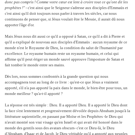
donc pas compris ! Comme votre cœur est lent à croire tout ce qu'ont dit les
prophètes !"
- c'est ainsi que le Seigneur s'adresse aux disciples d'Emmaüs et
c'est ainsi qu'il doit toujours nous parler à travers les siècles, car nous
continuons de penser que, si Jésus voulait être le Messie, il aurait dû nous
apporter l'âge d'or.
Mais Jésus nous dit aussi ce qu'il a opposé à Satan, ce qu'il a dit à Pierre et
qu'il a expliqué de nouveau aux disciples d'Emmaüs : aucun royaume de ce
monde n'est le Royaume de Dieu, la condition du salut de l'humanité par
excellence. Le royaume humain reste un royaume humain, et celui qui
affirme qu'il peut ériger un monde sauvé approuve l'imposture de Satan et
fait tomber le monde entre ses mains.
Dès lors, nous sommes confrontés à la grande question qui nous
accompagnera tout au long de ce livre : qu'est-ce que Jésus a vraiment
apporté, s'il n'a pas apporté la paix dans le monde, le bien-être pour tous, un
monde meilleur ? qu'a-t-il apporté ?
La réponse est très simple : Dieu. Il a apporté Dieu. Il a apporté le Dieu dont
la face s'est lentement et progressivement dévoilée depuis Abraham jusqu'à la
littérature sapientielle, en passant par Moïse et les Prophètes -le Dieu qui
n'avait montré son vrai visage qu'en Israël et qui avait été honoré dans le
monde des gentils sous des avatars obscurs- c'est ce Dieu-là, le Dieu
d'Abraham, d'Isaac et de Jacob, le Dieu véritable qu'il a apporté aux peuples