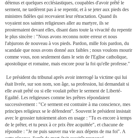
détenus et quelques ecclésiastiques, coupables d'avoir prêté le
serment, ne tardèrent pas à se repentir, et à se jeter aux pieds des
ministres fidèles qui recevaient leur rétractation. Quand ils
voyaient nos
saintes religieuses aller au martyre, ils se
prosternaient devant elles, disant dans toute la vivacité du repentir
le plus sincère : "Nous avons reconnu notre erreur et nous
l'abjurons de nouveau à vos pieds. Pardon, mille fois pardon, du
scandale que nous avons donné aux faibles ; nous voulons mourir
comme vous, non seulement dans le sein de l'Eglise catholique,
apostolique et romaine, mais encore pour la foi qu'elle professe."
Le président du tribunal après avoir interrogé la victime qui lui
était livrée, sur son nom, son âge, sa profession, lui demandait si
elle avait prêté ou si elle voulait prêter le serment de Liberté-
Egalité. Les religieuses comme les prêtres répondaient
successivement : "Ce serment est contraire à ma conscience, mes
principes religieux se le défendent". Souvent le président insistait
avec le grossier tutoiement alors en usage : "Tu es encore à temps
de le prêter, et tu peux à ce prix être acquittée", et chacune de
répondre : "Je ne puis sauver ma vie aux dépens de ma foi". A