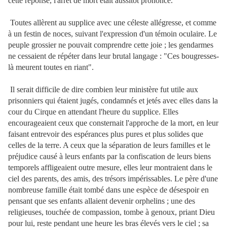
cette réponse, l'arrêt de mort était aussitôt prononcé.
Toutes allèrent au supplice avec une céleste allégresse, et comme
à un festin de noces, suivant l'expression d'un témoin oculaire. Le
peuple grossier ne pouvait comprendre cette joie ; les gendarmes
ne cessaient de répéter dans leur brutal langage : "Ces bougresses-
là meurent toutes en riant".
Il serait difficile de dire combien leur ministère fut utile aux
prisonniers qui étaient jugés, condamnés et jetés avec elles dans la
cour du Cirque en attendant l'heure du supplice. Elles
encourageaient ceux que consternait l'approche de la mort, en leur
faisant entrevoir des espérances plus pures et plus solides que
celles de la terre. A ceux que la séparation de leurs familles et le
préjudice causé à leurs enfants par la confiscation de leurs biens
temporels affligeaient outre mesure, elles
leur montraient dans le
ciel des parents, des amis, des trésors impérissables. Le père d'une
nombreuse famille était tombé dans une espèce de désespoir en
pensant que ses enfants allaient devenir orphelins ; une des
religieuses, touchée de compassion, tombe à genoux, priant Dieu
pour lui, reste pendant une heure les bras élevés vers le ciel ; sa