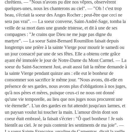
chrétiens. — "Nous n'avons pu dire nos vêpres, observèrent
quelques-unes, nous les chanterons au ciel". — "Oh ! c'est trop
beau, s'écriait la soeur des Anges Rocher ; peut-être que ceci ne
sera pas vrai". — La soeur converse, Saint-André-Sage, tomba la
veille de sa mort dans une grande tristesse, et
dit à une de ses
compagnes : "Je crains que Dieu ne me juge pas digne du
martyre". — La soeur Saint-Bernard Roumillon faisait depuis
longtemps une prière à la sainte Vierge pour mourir le samedi ou
un jour consacré par une de ses fêtes. Elle a obtenu cette grâce
ayant été immolée le jour de Notre-Dame du Mont Carmel. — La
soeur du Saint-Sacrement Just, avait aussi fait la même demande à
la sainte Vierge pendant quinze ans : elle eut le bonheur de
consommer son sacrifice le même jour. "Nous avons, dit-elle en
présence de ses gardes, nous avons plus d'obligations à nos juges,
qu'à nos pères et mères, puisque ceux-ci ne nous ont donné
qu'une vie temporelle, au lieu que nos juges nous procurent une
vie éternelle". L'un des gardes en fut attendri jusqu'aux larmes, et
un paysan voulut lui toucher la main. L'amour divin dont son
coeur était embrasé, la faisait s'écrier : "Ô quel bonheur ! Je suis
bientôt au ciel. Je ne puis contenir les sentiments de ma joie". —
La soeur Sainte-Françoise, ursuline de Carpentras, disait la veille