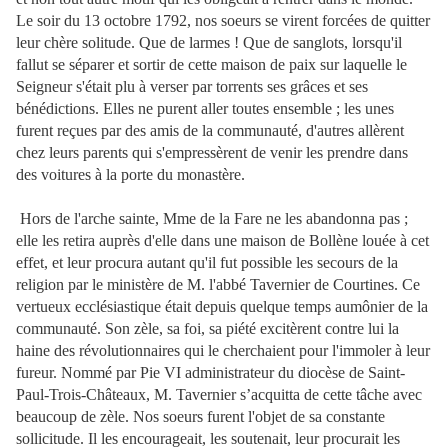
Le soir du 13 octobre 1792, nos soeurs se virent forcées de quitter
leur chère solitude. Que de larmes ! Que de sanglots, lorsqu'il
fallut se séparer et sortir de cette maison de paix sur laquelle le
Seigneur s'était plu à verser par torrents ses grâces et ses
bénédictions. Elles ne purent aller toutes ensemble ; les unes
furent reçues par des amis de la communauté, d'autres allèrent
chez leurs parents qui s'empressèrent de venir les prendre dans
des voitures à la porte du monastère.
Hors de l'arche sainte, Mme de la Fare ne les abandonna pas ;
elle les retira auprès d'elle dans une maison de Bollène louée à cet
effet, et leur procura autant qu'il fut possible les secours de la
religion par le ministère de M. l'abbé Tavernier de Courtines. Ce
vertueux ecclésiastique était depuis quelque temps aumônier de la
communauté. Son zèle, sa foi, sa piété excitèrent contre lui la
haine des révolutionnaires qui le cherchaient pour l'immoler à leur
fureur. Nommé par Pie VI administrateur du diocèse de Saint-
Paul-Trois-Châteaux, M. Tavernier s’acquitta de cette tâche avec
beaucoup de zèle. Nos soeurs furent l'objet de sa constante
sollicitude. Il les encourageait, les soutenait, leur procurait les