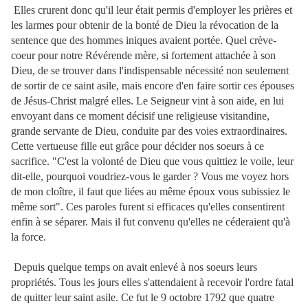
Elles crurent donc qu'il leur était permis d'employer les prières et
les larmes pour obtenir de la bonté de Dieu la révocation de la
sentence que des hommes iniques avaient portée. Quel crève-
coeur pour notre Révérende mère, si fortement attachée à son
Dieu, de se trouver dans l'indispensable nécessité non seulement
de sortir de ce saint asile, mais encore d'en faire sortir ces épouses
de Jésus-Christ malgré elles. Le Seigneur vint à son aide, en lui
envoyant dans ce moment décisif une religieuse visitandine,
grande servante de Dieu, conduite par des voies extraordinaires.
Cette vertueuse fille eut grâce pour décider nos soeurs à ce
sacrifice. "C'est la volonté de Dieu que vous quittiez le voile, leur
dit-elle, pourquoi voudriez-vous le garder ? Vous me voyez hors
de mon cloître, il faut que liées au même époux vous subissiez le
même sort". Ces paroles furent si efficaces qu'elles consentirent
enfin à se séparer. Mais il fut convenu qu'elles ne céderaient qu'à
la force.
Depuis quelque temps on avait enlevé à nos soeurs leurs
propriétés. Tous les jours elles s'attendaient à recevoir l'ordre fatal
de quitter leur saint asile. Ce fut le 9 octobre 1792 que quatre