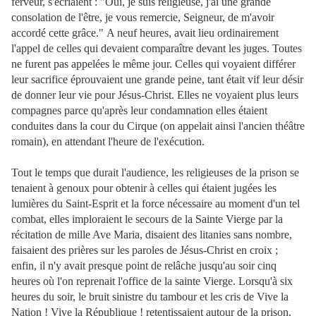
ferveur, s'écriaient : "Oui, je suis religieuse, j'ai une grande
consolation de l'être, je vous remercie, Seigneur, de m'avoir
accordé cette grâce."
A neuf heures, avait lieu ordinairement
l'appel de celles qui devaient comparaître devant les juges. Toutes
ne furent pas appelées le même jour. Celles qui voyaient différer
leur sacrifice éprouvaient une grande peine, tant était vif leur désir
de donner leur vie pour Jésus-Christ. Elles ne voyaient plus leurs
compagnes parce qu'après leur condamnation elles étaient
conduites dans la cour du Cirque (on appelait ainsi l'ancien théâtre
romain), en attendant l'heure de l'exécution.
Tout le temps que durait l'audience, les religieuses de la prison se
tenaient à genoux pour obtenir à celles qui
étaient jugées les
lumières du Saint-Esprit et la force nécessaire au moment d'un tel
combat, elles imploraient le secours de la Sainte Vierge par la
récitation de mille Ave Maria, disaient des litanies sans nombre,
faisaient des prières sur les paroles de Jésus-Christ en croix ;
enfin, il n'y avait presque point de relâche jusqu'au soir cinq
heures où l'on reprenait l'office de la sainte Vierge.
Lorsqu'à six
heures du soir, le bruit sinistre du tambour et les cris de Vive la
Nation ! Vive la République ! retentissaient autour de la prison,