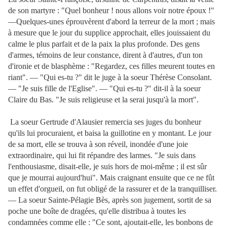
de son martyre : "Quel bonheur ! nous allons voir notre époux !"
—Quelques-unes éprouvèrent d'abord la terreur de la mort ; mais
à mesure que le jour du supplice approchait, elles jouissaient du
calme le plus parfait et de la paix la plus profonde. Des gens
d'armes, témoins de leur constance, dirent à d'autres, d'un ton
d'ironie et de blasphème : "Regardez, ces filles meurent toutes en
riant". — "Qui es-tu ?" dit le juge à la soeur Thérèse Consolant.
— "Je suis fille de l'Eglise". — "Qui es-tu ?" dit-il à la soeur
Claire du Bas. "Je suis religieuse et la serai jusqu'à la mort".
La soeur Gertrude d'Alausier remercia ses juges du bonheur
qu'ils lui procuraient, et baisa la guillotine en y montant. Le jour
de sa mort, elle se trouva à son réveil, inondée d'une joie
extraordinaire, qui lui fit répandre des larmes. "Je suis dans
l'enthousiasme, disait-elle, je suis hors de moi-même ; il est sûr
que je mourrai aujourd'hui". Mais craignant ensuite que ce ne fût
un effet d'orgueil, on fut obligé de la rassurer et de la tranquilliser.
— La soeur Sainte-Pélagie Bès, après son jugement, sortit de sa
poche une boîte de dragées, qu'elle distribua à toutes les
condamnées comme elle : "Ce sont, ajoutait-elle, les bonbons de