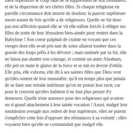
mère supérieure le coup fatal de la suppression de son monastère,
et de la dispersion de ses chères filles. Si chaque religieuse en
pareille circonstance doit mourir de douleur, la pauvre supérieure
meurt autant de fois qu'elle a de religieuses. Quelle ne fut donc
pas son affliction quand elle se vit elle-même forcée à obliger ses
filles de sortir de leur Jérusalem bien-aimée pour rentrer dans la
Babylone ! Son coeur palpitait de crainte en voyant que ces
vierges dont elle avait pris tant de soins allaient tomber dans la
gueule des loups prêts à les dévorer ; mais ranimée par sa foi, elle
ne laissa pas abattre son courage, et comme un autre Abraham,
elle prit en main le glaive de la force et se mit en devoir d'obéir.
Elle pria, elle exhorta, elle dit à ses saintes filles que Dieu veut
qu'elles sortent de leur monastère, qu'il est temps plus que jamais
de se faire une retraite intérieure qu'on ne puisse leur ravir, car
pour le couvent qu'elles habitent il ne faut plus penser d'y
demeurer. Quelle triste annonce pour des religieuses qui avaient
un si grand attachement à leur sainte vocation ! Aussi, malgré leur
soumission aveugle aux ordres de leur supérieure, elles
ne purent
s'empêcher cette fois d'opposer des résistances à sa volonté ; elles
voyaient bien qu'elle ne commandait que malgré elle.