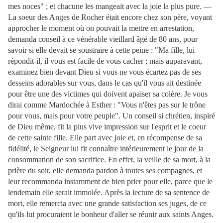
mes noces" ; et chacune les mangeait avec la joie la plus pure. —
La soeur des Anges de Rocher était encore chez son père, voyant
approcher le moment où on pouvait la mettre en arrestation,
demanda conseil à ce vénérable vieillard âgé de 80 ans, pour
savoir si elle devait se soustraire à cette peine : "Ma fille, lui
répondit-il, il vous est facile de vous cacher ; mais auparavant,
examinez bien devant Dieu si vous ne vous écartez pas de ses
desseins adorables sur vous, dans le cas qu'il vous ait destinée
pour être une des victimes qui doivent apaiser sa colère. Je vous
dirai comme Mardochée à Esther : "Vous n'êtes pas sur le trône
pour vous, mais pour votre peuple". Un conseil si chrétien, inspiré
de Dieu même, fit la plus vive impression sur l'esprit et le coeur
de cette sainte fille. Elle part avec joie et, en récompense de sa
fidélité, le Seigneur lui fit connaître intérieurement le jour de la
consommation de son sacrifice. En effet, la veille de sa mort, à la
prière du soir, elle demanda pardon à toutes ses compagnes, et
leur recommanda instamment de bien prier pour elle, parce que le
lendemain elle serait immolée. Après la lecture de sa sentence de
mort, elle remercia avec une grande satisfaction ses juges, de ce
qu'ils lui procuraient le bonheur d'aller se réunir aux saints Anges.