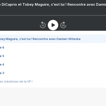
 DiCaprio et Tobey Maguire, c'est lui ! Rencontre avec Dam
bey Maguire, c'est lui ! Rencontre avec Damien Witecka
e 6
e 5
e 4
e 3
s créatrices de la VF !
e 2
e 1