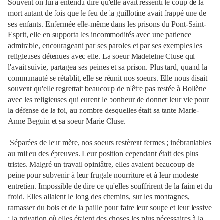
Souvent on lui a entendu dire qu'elle avait ressenti le coup de la
mort autant de fois que le feu de la guillotine avait frappé une de
ses enfants. Enfermée elle-même dans les prisons du Pont-Saint-
Esprit, elle en supporta les incommodités avec une patience
admirable, encourageant par ses paroles et par ses exemples les
religieuses détenues avec elle. La soeur Madeleine Cluse qui
l'avait suivie, partagea ses peines et sa prison. Plus tard, quand la
communauté se rétablit, elle se réunit nos soeurs. Elle nous disait
souvent qu'elle regrettait beaucoup de n'être pas restée à Bollène
avec les religieuses qui eurent le bonheur de donner leur vie pour
la défense de la foi, au nombre desquelles était sa tante Marie-
Anne Beguin et sa soeur Marie Cluse.
Séparées de leur mère, nos soeurs restèrent fermes ; inébranlables
au milieu des épreuves. Leur position
cependant était des plus
tristes. Malgré un travail opiniâtre, elles avaient beaucoup de
peine pour subvenir à leur frugale nourriture et à leur modeste
entretien. Impossible de dire ce qu'elles souffrirent de la faim et du
froid. Elles allaient le long des chemins, sur les montagnes,
ramasser du bois et de la paille pour faire leur soupe et leur lessive
; la privation où elles étaient des choses les plus nécessaires à la