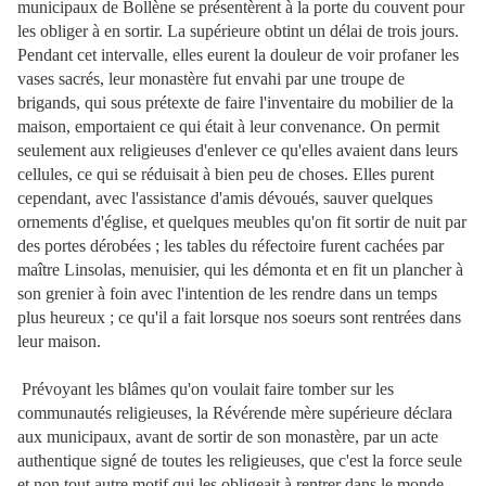
municipaux de Bollène se présentèrent à la porte du couvent pour
les obliger à en sortir. La supérieure obtint un délai de trois jours.
Pendant cet intervalle, elles eurent la douleur de voir profaner les
vases sacrés, leur monastère fut envahi par une troupe de
brigands, qui sous prétexte de faire l'inventaire du mobilier de la
maison, emportaient ce qui était à leur convenance. On permit
seulement aux religieuses d'enlever ce qu'elles avaient dans leurs
cellules, ce qui se réduisait à bien peu de choses. Elles purent
cependant, avec l'assistance d'amis dévoués,
sauver quelques
ornements d'église, et quelques meubles qu'on fit sortir de nuit par
des portes dérobées ; les tables du réfectoire furent cachées par
maître Linsolas, menuisier, qui les démonta et en fit un plancher à
son grenier à foin avec l'intention de les rendre dans un temps
plus heureux ; ce qu'il a fait lorsque nos soeurs sont rentrées dans
leur maison.
Prévoyant les blâmes qu'on voulait faire tomber sur les
communautés religieuses, la Révérende mère supérieure déclara
aux municipaux, avant de sortir de son monastère, par un acte
authentique signé de toutes les religieuses, que c'est la force seule
et non tout autre motif qui les obligeait à rentrer dans le monde.