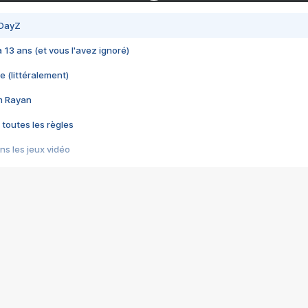
 DayZ
 a 13 ans (et vous l'avez ignoré)
e (littéralement)
im Rayan
 toutes les règles
s les jeux vidéo
us choquant de Rockstar ? - Le scandale BULLY
e plus moche de Steam
du RÊVE tourne au CAUCHEMAR
pendant 8 heures
it… à tort
umiliés par un jeu vidéo