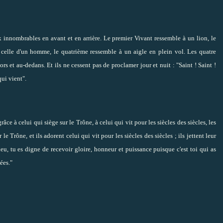
x innombrables en avant et en arrière. Le premier Vivant ressemble à un lion, le
celle d'un homme, le quatrième ressemble à un aigle en plein vol. Les quatre
 et au-dedans. Et ils ne cessent pas de proclamer jour et nuit : "Saint ! Saint !
qui vient".
ce à celui qui siège sur le Trône, à celui qui vit pour les siècles des siècles, les
Trône, et ils adorent celui qui vit pour les siècles des siècles ; ils jettent leur
u, tu es digne de recevoir gloire, honneur et puissance puisque c'est toi qui as
ées."