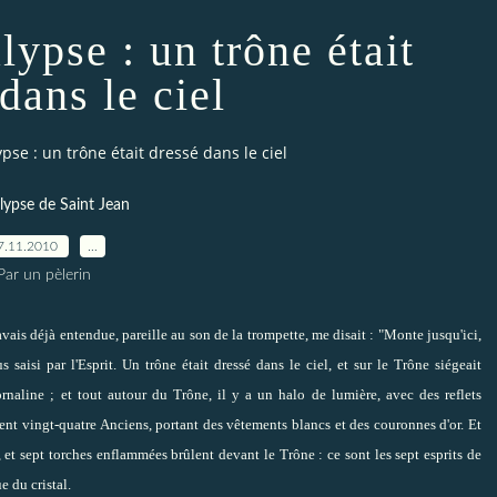
lypse : un trône était
dans le ciel
ypse : un trône était dressé dans le ciel
ypse de Saint Jean
7.11.2010
…
Par un pèlerin
'avais déjà entendue, pareille au son de la trompette, me disait : "Monte jusqu'ici,
us saisi par l'Esprit. Un trône était dressé dans le ciel, et sur le Trône siégeait
ornaline ; et tout autour du Trône, il y a un halo de lumière, avec des reflets
ent vingt-quatre Anciens, portant des vêtements blancs et des couronnes d'or. Et
 et sept torches enflammées brûlent devant le Trône : ce sont les sept esprits de
e du cristal.