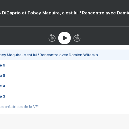
 DiCaprio et Tobey Maguire, c'est lui ! Rencontre avec Dam
bey Maguire, c'est lui ! Rencontre avec Damien Witecka
e 6
e 5
e 4
e 3
s créatrices de la VF !
e 2
e 1