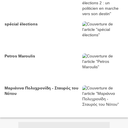
spécial élections
Petros Maroulis
Μαριάννα Πολυχρονίδη - Σταυρός του
Νότου