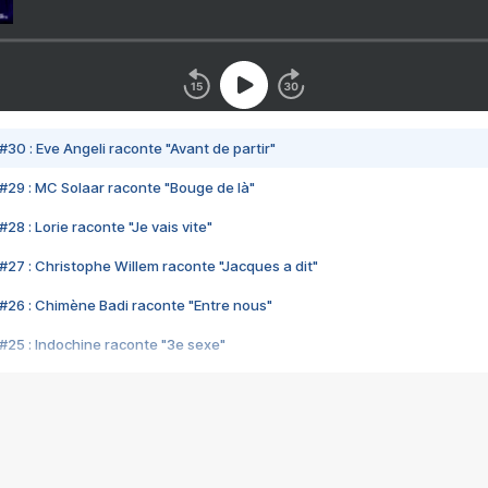
#30 : Eve Angeli raconte "Avant de partir"
#29 : MC Solaar raconte "Bouge de là"
28 : Lorie raconte "Je vais vite"
#27 : Christophe Willem raconte "Jacques a dit"
#26 : Chimène Badi raconte "Entre nous"
#25 : Indochine raconte "3e sexe"
#24 : Zaho raconte "C'est chelou"
#23 : Patrick Bruel raconte "Au café des délices"
#22 : Kyo raconte "Le chemin"