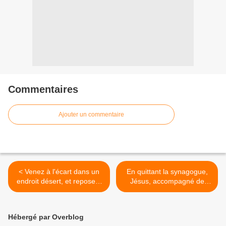
Commentaires
Ajouter un commentaire
< Venez à l'écart dans un
En quittant la synagogue,
endroit désert, et reposez-
Jésus, accompagné de
vous un peu
Jacques et de Jean, alla
chez Simon et André >
Hébergé par Overblog