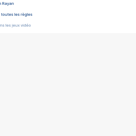
im Rayan
 toutes les règles
s les jeux vidéo
us choquant de Rockstar ? - Le scandale BULLY
e plus moche de Steam
du RÊVE tourne au CAUCHEMAR
pendant 8 heures
it… à tort
umiliés par un jeu vidéo
ire - Final Fantasy 8
ti un empire - Age of Empires
story DOFUS
tard, il crée l'un des pires jeux de tous les temps, MindsEye.