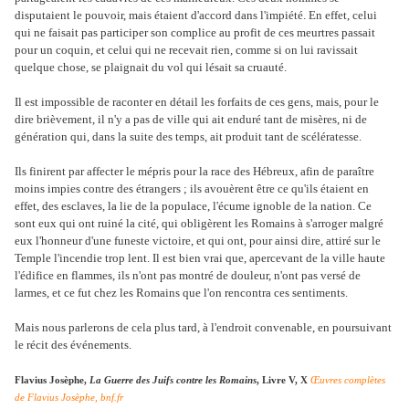
disputaient le pouvoir, mais étaient d'accord dans l'impiété. En effet, celui
qui ne faisait pas participer son complice au profit de ces meurtres passait
pour un coquin, et celui qui ne recevait rien, comme si on lui ravissait
quelque chose, se plaignait du vol qui lésait sa cruauté.
Il est impossible de raconter en détail les forfaits de ces gens, mais, pour le
dire brièvement, il n'y a pas de ville qui ait enduré tant de misères, ni de
génération qui, dans la suite des temps, ait produit tant de scélératesse.
Ils finirent par affecter le mépris pour la race des Hébreux, afin de paraître
moins impies contre des étrangers ; ils avouèrent être ce qu'ils étaient en
effet, des esclaves, la lie de la populace, l'écume ignoble de la nation. Ce
sont eux qui ont ruiné la cité, qui obligèrent les Romains à s'arroger malgré
eux l'honneur d'une funeste victoire, et qui ont, pour ainsi dire, attiré sur le
Temple l'incendie trop lent. Il est bien vrai que, apercevant de la ville haute
l'édifice en flammes, ils n'ont pas montré de douleur, n'ont pas versé de
larmes, et ce fut chez les Romains que l'on rencontra ces sentiments.
Mais nous parlerons de cela plus tard, à l'endroit convenable, en poursuivant
le récit des événements.
Flavius Josèphe,
La Guerre des Juifs contre les Romains
, Livre V, X
Œuvres complètes
de Flavius Josèphe, bnf.fr