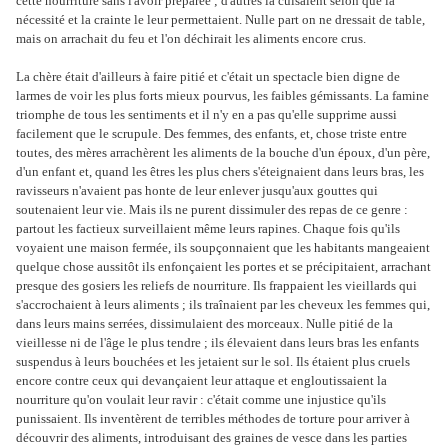
cette nourriture sans l'avoir préparée ; d'autres la cuisaient selon que la
nécessité et la crainte le leur permettaient. Nulle part on ne dressait de table,
mais on arrachait du feu et l'on déchirait les aliments encore crus.
La chère était d'ailleurs à faire pitié et c'était un spectacle bien digne de
larmes de voir les plus forts mieux pourvus, les faibles gémissants. La famine
triomphe de tous les sentiments et il n'y en a pas qu'elle supprime aussi
facilement que le scrupule. Des femmes, des enfants, et, chose triste entre
toutes, des mères arrachèrent les aliments de la bouche d'un époux, d'un père,
d'un enfant et, quand les êtres les plus chers s'éteignaient dans leurs bras, les
ravisseurs n'avaient pas honte de leur enlever jusqu'aux gouttes qui
soutenaient leur vie. Mais ils ne purent dissimuler des repas de ce genre :
partout les factieux surveillaient même leurs rapines. Chaque fois qu'ils
voyaient une maison fermée, ils soupçonnaient que les habitants mangeaient
quelque chose aussitôt ils enfonçaient les portes et se précipitaient, arrachant
presque des gosiers les reliefs de nourriture. Ils frappaient les vieillards qui
s'accrochaient à leurs aliments ; ils traînaient par les cheveux les femmes qui,
dans leurs mains serrées, dissimulaient des morceaux. Nulle pitié de la
vieillesse ni de l'âge le plus tendre ; ils élevaient dans leurs bras les enfants
suspendus à leurs bouchées et les jetaient sur le sol. Ils étaient plus cruels
encore contre ceux qui devançaient leur attaque et engloutissaient la
nourriture qu'on voulait leur ravir : c'était comme une injustice qu'ils
punissaient. Ils inventèrent de terribles méthodes de torture pour arriver à
découvrir des aliments, introduisant des graines de vesce dans les parties