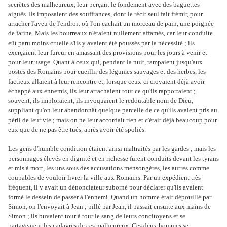
secrètes des malheureux, leur perçant le fondement avec des baguettes
aiguës. Ils imposaient des souffrances, dont le récit seul fait frémir, pour
arracher l'aveu de l'endroit où l'on cachait un morceau de pain, une poignée
de farine. Mais les bourreaux n'étaient nullement affamés, car leur conduite
eût paru moins cruelle s'ils y avaient été poussés par la nécessité ; ils
exerçaient leur fureur en amassant des provisions pour les jours à venir et
pour leur usage. Quant à ceux qui, pendant la nuit, rampaient jusqu'aux
postes des Romains pour cueillir des légumes sauvages et des herbes, les
factieux allaient à leur rencontre et, lorsque ceux-ci croyaient déjà avoir
échappé aux ennemis, ils leur arrachaient tout ce qu'ils rapportaient ;
souvent, ils imploraient, ils invoquaient le redoutable nom de Dieu,
suppliant qu'on leur abandonnât quelque parcelle de ce qu'ils avaient pris au
péril de leur vie ; mais on ne leur accordait rien et c'était déjà beaucoup pour
eux que de ne pas être tués, après avoir été spoliés.
Les gens d'humble condition étaient ainsi maltraités par les gardes ; mais les
personnages élevés en dignité et en richesse furent conduits devant les tyrans
et mis à mort, les uns sous des accusations mensongères, les autres comme
coupables de vouloir livrer la ville aux Romains. Par un expédient très
fréquent, il y avait un dénonciateur suborné pour déclarer qu'ils avaient
formé le dessein de passer à l'ennemi. Quand un homme était dépouillé par
Simon, on l'envoyait à Jean ; pillé par Jean, il passait ensuite aux mains de
Simon ; ils buvaient tour à tour le sang de leurs concitoyens et se
partageaient les cadavres de ces malheureux. Ces deux hommes se