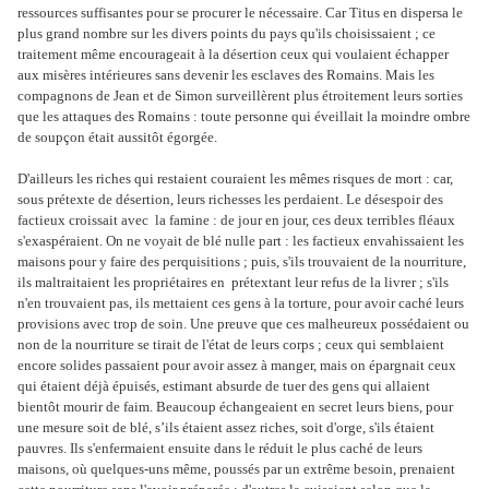
ressources suffisantes pour se procurer le nécessaire. Car Titus en dispersa le
plus grand nombre sur les divers points du pays qu'ils choisissaient ; ce
traitement même encourageait à la désertion ceux qui voulaient échapper
aux misères intérieures sans devenir les esclaves des Romains. Mais les
compagnons de Jean et de Simon surveillèrent plus étroitement leurs sorties
que les attaques des Romains : toute personne qui éveillait la moindre ombre
de soupçon était aussitôt égorgée.
D'ailleurs les riches qui restaient couraient les mêmes risques de mort : car,
sous prétexte de désertion, leurs richesses les perdaient. Le désespoir des
factieux croissait avec la famine : de jour en jour, ces deux terribles fléaux
s'exaspéraient. On ne voyait de blé nulle part : les factieux envahissaient les
maisons pour y faire des perquisitions ; puis, s'ils trouvaient de la nourriture,
ils maltraitaient les propriétaires en prétextant leur refus de la livrer ; s'ils
n'en trouvaient pas, ils mettaient ces gens à la torture, pour avoir caché leurs
provisions avec trop de soin. Une preuve que ces malheureux possédaient ou
non de la nourriture se tirait de l'état de leurs corps ; ceux qui semblaient
encore solides passaient pour avoir assez à manger, mais on épargnait ceux
qui étaient déjà épuisés, estimant absurde de tuer des gens qui allaient
bientôt mourir de faim. Beaucoup échangeaient en secret leurs biens, pour
une mesure soit de blé, s’ils étaient assez riches, soit d'orge, s'ils étaient
pauvres. Ils s'enfermaient ensuite dans le réduit le plus caché de leurs
maisons, où quelques-uns même, poussés par un extrême besoin, prenaient