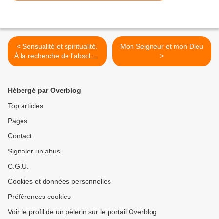
< Sensualité et spiritualité.
Mon Seigneur et mon Dieu
À la recherche de l'absolu. -
>
une exposition du musée
Jean-Jacques Henner
jusqu'au 17 Juin 2013
Hébergé par Overblog
Top articles
Pages
Contact
Signaler un abus
C.G.U.
Cookies et données personnelles
Préférences cookies
Voir le profil de un pèlerin sur le portail Overblog