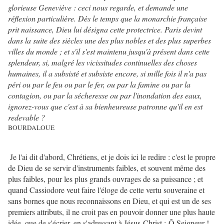
glorieuse Geneviève : ceci nous regarde, et demande une
réflexion particulière. Dès le temps que la monarchie française
prit naissance, Dieu lui désigna cette protectrice. Paris devint
dans la suite des siècles une des plus nobles et des plus superbes
villes du monde ; et s'il s'est maintenu jusqu'à présent dans cette
splendeur, si, malgré les vicissitudes continuelles des choses
humaines, il a subsisté et subsiste encore, si mille fois il n'a pas
péri ou par le feu ou par le fer, ou par la famine ou par la
contagion, ou par la sécheresse ou par l'inondation des eaux,
ignorez-vous que c'est à sa bienheureuse patronne qu'il en est
redevable ?
BOURDALOUE
Je l'ai dit d'abord, Chrétiens, et je dois ici le redire : c'est le propre
de Dieu de se servir d'instruments faibles, et souvent même des
plus faibles, pour les plus grands ouvrages de sa puissance ; et
quand Cassiodore veut faire l'éloge de cette vertu souveraine et
sans bornes que nous reconnaissons en Dieu, et qui est un de ses
premiers attributs, il ne croit pas en pouvoir donner une plus haute
idée, que de s'écrier, en s'adressant à Jésus-Christ : Ô Seigneur !