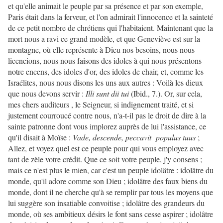
et qu'elle animait le peuple par sa présence et par son exemple,
Paris était dans la ferveur, et l'on admirait l'innocence et la sainteté
de ce petit nombre de chrétiens qui l'habitaient. Maintenant que la
mort nous a ravi ce grand modèle, et que Geneviève est sur la
montagne, où elle représente à Dieu nos besoins, nous nous
licencions, nous nous faisons des idoles à qui nous présentons
notre encens, des idoles d'or, des idoles de chair, et, comme les
Israélites, nous nous disons les uns aux autres : Voilà les dieux
que nous devons servir :
Illi sunt dii tui
(Ibid., 7.). Or, sur cela,
mes chers auditeurs , le Seigneur, si indignement traité, et si
justement courroucé contre nous, n'a-t-il pas le droit de dire à la
sainte patronne dont vous implorez auprès de lui l'assistance, ce
qu'il disait à Moïse :
Vade, descende, peccavit populus tuus
;
Allez, et voyez quel est ce peuple pour qui vous employez avec
tant de zèle votre crédit. Que ce soit votre peuple, j'y consens ;
mais ce n'est plus le mien, car c'est un peuple idolâtre : idolâtre du
monde, qu'il adore comme son Dieu ; idolâtre des faux biens du
monde, dont il ne cherche qu'à se remplir par tous les moyens que
lui suggère son insatiable convoitise ; idolâtre des grandeurs du
monde, où ses ambitieux désirs le font sans cesse aspirer ; idolâtre