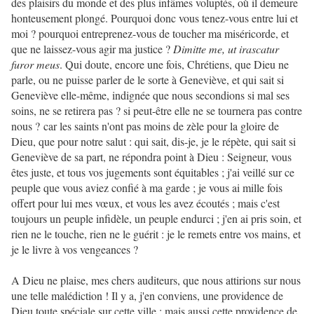
des plaisirs du monde et des plus infâmes voluptés, où il demeure
honteusement plongé. Pourquoi donc vous tenez-vous entre lui et
moi ? pourquoi entreprenez-vous de toucher ma miséricorde, et
que ne laissez-vous agir ma justice ?
Dimitte me, ut irascatur
furor meus
. Qui doute, encore une fois, Chrétiens, que Dieu ne
parle, ou ne puisse parler de le sorte à Geneviève, et qui sait si
Geneviève elle-même, indignée que nous secondions si mal ses
soins, ne se retirera pas ? si peut-être elle ne se tournera pas contre
nous ? car les saints n'ont pas moins de zèle pour la gloire de
Dieu, que pour notre salut : qui sait, dis-je, je le répète, qui sait si
Geneviève de sa part, ne répondra point à Dieu : Seigneur, vous
êtes juste, et tous vos jugements sont équitables ; j'ai veillé sur ce
peuple que vous aviez confié à ma garde ; je vous ai mille fois
offert pour lui mes vœux, et vous les avez écoutés ; mais c'est
toujours un peuple infidèle, un peuple endurci ; j'en ai pris soin, et
rien ne le touche, rien ne le guérit : je le remets entre vos mains, et
je le livre à vos vengeances ?
A Dieu ne plaise, mes chers auditeurs, que nous attirions sur nous
une telle malédiction ! Il y a, j'en conviens, une providence de
Dieu toute spéciale sur cette ville ; mais aussi cette providence de