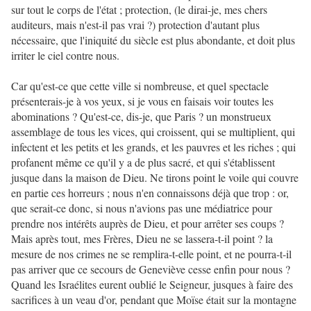
sur tout le corps de l'état ; protection, (le dirai-je, mes chers
auditeurs, mais n'est-il pas vrai ?) protection d'autant plus
nécessaire, que l'iniquité du siècle est plus abondante, et doit plus
irriter le ciel contre nous.
Car qu'est-ce que cette ville si nombreuse, et quel spectacle
présenterais-je à vos yeux, si je vous en faisais voir toutes les
abominations ? Qu'est-ce, dis-je, que Paris ? un monstrueux
assemblage de tous les vices, qui croissent, qui se multiplient, qui
infectent et les petits et les grands, et les pauvres et les riches ; qui
profanent même ce qu'il y a de plus sacré, et qui s'établissent
jusque dans la maison de Dieu. Ne tirons point le voile qui couvre
en partie ces horreurs ; nous n'en connaissons déjà que trop : or,
que serait-ce donc, si nous n'avions pas une médiatrice pour
prendre nos intérêts auprès de Dieu, et pour arrêter ses coups ?
Mais après tout, mes Frères, Dieu ne se lassera-t-il point ? la
mesure de nos crimes ne se remplira-t-elle point, et ne pourra-t-il
pas arriver que ce secours de Geneviève cesse enfin pour nous ?
Quand les Israélites eurent oublié le Seigneur, jusques à faire des
sacrifices à un veau d'or, pendant que Moïse était sur la montagne