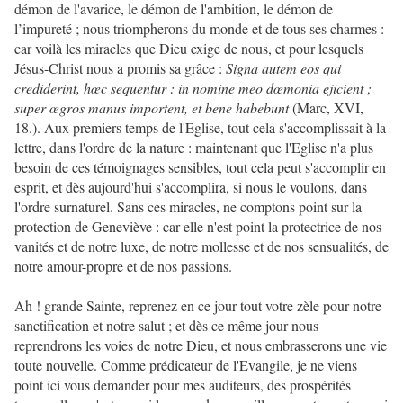
démon de l'avarice, le démon de l'ambition, le démon de
l’impureté ; nous triompherons du monde et de tous ses charmes :
car voilà les miracles que Dieu exige de nous, et pour lesquels
Jésus-Christ nous a promis sa grâce :
Signa autem eos qui
crediderint, hœc sequentur : in nomine meo dœmonia ejicient ;
super œgros manus importent, et bene habebunt
(Marc, XVI,
18.). Aux premiers temps de l'Eglise, tout cela s'accomplissait à la
lettre, dans l'ordre de la nature : maintenant que l'Eglise n'a plus
besoin de ces témoignages sensibles, tout cela peut s'accomplir en
esprit, et dès aujourd'hui s'accomplira, si nous le voulons, dans
l'ordre surnaturel. Sans ces miracles, ne comptons point sur la
protection de Geneviève : car elle n'est point la protectrice de nos
vanités et de notre luxe, de notre mollesse et de nos sensualités, de
notre amour-propre et de nos passions.
Ah ! grande Sainte, reprenez en ce jour tout votre zèle pour notre
sanctification et notre salut ; et dès ce même jour nous
reprendrons les voies de notre Dieu, et nous embrasserons une vie
toute nouvelle. Comme prédicateur de l'Evangile, je ne viens
point ici vous demander pour mes auditeurs, des prospérités