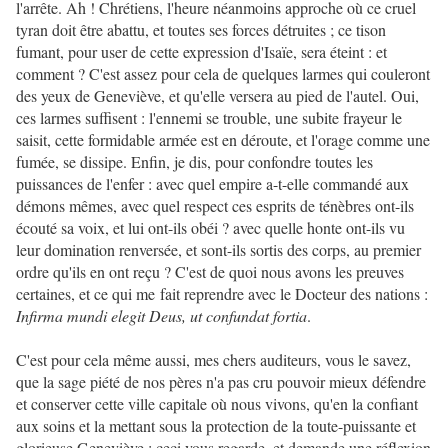
l'arrête. Ah ! Chrétiens, l'heure néanmoins approche où ce cruel
tyran doit être abattu, et toutes ses forces détruites ; ce tison
fumant, pour user de cette expression d'Isaïe, sera éteint : et
comment ? C'est assez pour cela de quelques larmes qui couleront
des yeux de Geneviève, et qu'elle versera au pied de l'autel. Oui,
ces larmes suffisent : l'ennemi se trouble, une subite frayeur le
saisit, cette formidable armée est en déroute, et l'orage comme une
fumée, se dissipe. Enfin, je dis, pour confondre toutes les
puissances de l'enfer : avec quel empire a-t-elle commandé aux
démons mêmes, avec quel respect ces esprits de ténèbres ont-ils
écouté sa voix, et lui ont-ils obéi ? avec quelle honte ont-ils vu
leur domination renversée, et sont-ils sortis des corps, au premier
ordre qu'ils en ont reçu ? C'est de quoi nous avons les preuves
certaines, et ce qui me fait reprendre avec le Docteur des nations :
Infirma mundi elegit Deus, ut confundat fortia
.
C'est pour cela même aussi, mes chers auditeurs, vous le savez,
que la sage piété de nos pères n'a pas cru pouvoir mieux défendre
et conserver cette ville capitale où nous vivons, qu'en la confiant
aux soins et la mettant sous la protection de la toute-puissante et
glorieuse Geneviève : ceci vous regarde, et demande une réflexion