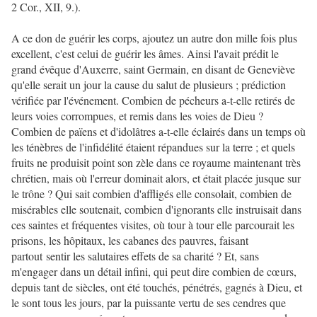
2 Cor., XII, 9.).
A ce don de guérir les corps, ajoutez un autre don mille fois plus
excellent, c'est celui de guérir les âmes. Ainsi l'avait prédit le
grand évêque d'Auxerre, saint Germain, en disant de Geneviève
qu'elle serait un jour la cause du salut de plusieurs ; prédiction
vérifiée par l'événement. Combien de pécheurs a-t-elle retirés de
leurs voies corrompues, et remis dans les voies de Dieu ?
Combien de païens et d'idolâtres a-t-elle éclairés dans un temps où
les ténèbres de l'infidélité étaient répandues sur la terre ; et quels
fruits ne produisit point son zèle dans ce royaume maintenant très
chrétien, mais où l'erreur dominait alors, et était placée jusque sur
le trône ? Qui sait combien d'affligés elle consolait, combien de
misérables elle soutenait, combien d'ignorants elle instruisait dans
ces saintes et fréquentes visites, où tour à tour elle parcourait les
prisons, les hôpitaux, les cabanes des pauvres, faisant
partout sentir les salutaires effets de sa charité ? Et, sans
m'engager dans un détail infini, qui peut dire combien de cœurs,
depuis tant de siècles, ont été touchés, pénétrés, gagnés à Dieu, et
le sont tous les jours, par la puissante vertu de ses cendres que