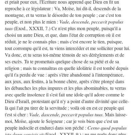
et priait pour eux, l'Ecriture nous apprend que Dieu en fit un
reproche à ce législateur : Va, Moïse, lui dit-il, descends de la
montagne, et tu verras le désordre de ton peuple ; car c'est ton
peuple, et non plus le mien :
Vade, descende, peccavit populus
tuus
(Exod., XXXII, 7.) Ce n'est plus mon peuple, puisqu'il a
choisi un autre Dieu, et que, dans l'état de corruption où il est
réduit, je ne le connais plus ; mais c'est encore le tien, puisque,
tout corrompu qu'il est, tu viens intercéder et me solliciter pour lui.
Va donc, et tu seras toi-même témoin de ses dérèglements et de
ses excès. Tu te promettais quelque chose de sa piété et de sa
religion ; mais tu connaîtras en quelle idolâtrie il est tombé depuis
qu'il t'a perdu de vue : après s'être abandonné à l'intempérance,
aux jeux, aux festins, à la bonne chère, après s'être plongé dans
les débauches les plus impures et les plus abominables, tu verras
avec quelle insolence il s'est fait une idole qu'il adore comme le
Dieu d'Israël, protestant qu'il n'y a point d'autre divinité que celle-
là qui l'ait pu tirer de la servitude ; voilà où en est ce peuple qui
t'est si cher :
Vade, dascende, peccavit populus tuus
. Mais laisse-
moi, Moïse, ajoute le Seigneur ; car je vois bien que c'est un
peuple indocile et endurci dans son péché :
Cerno quod populus
iste durœ cervicis sit
(Exod., XXXII, 9.) ; ne me parle donc plus