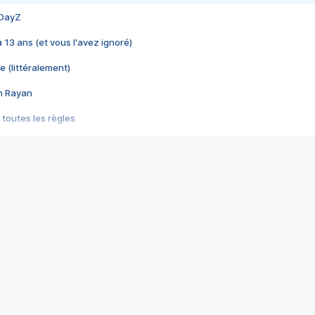
 DayZ
 a 13 ans (et vous l'avez ignoré)
e (littéralement)
im Rayan
 toutes les règles
s les jeux vidéo
us choquant de Rockstar ? - Le scandale BULLY
e plus moche de Steam
du RÊVE tourne au CAUCHEMAR
pendant 8 heures
it… à tort
umiliés par un jeu vidéo