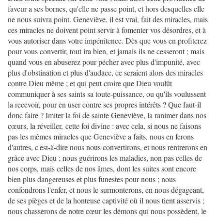
faveur a ses bornes, qu'elle ne passe point, et hors desquelles elle
ne nous suivra point. Geneviève, il est vrai, fait des miracles, mais
ces miracles ne doivent point servir à fomenter vos désordres, et à
vous autoriser dans votre impénitence. Dès que vous en profiterez
pour vous convertir, tout ira bien, et jamais ils ne cesseront ; mais
quand vous en abuserez pour pécher avec plus d'impunité, avec
plus d'obstination et plus d'audace, ce seraient alors des miracles
contre Dieu même ; et qui peut croire que Dieu voulût
communiquer à ses saints sa toute-puissance, ou qu'ils voulussent
la recevoir, pour en user contre ses propres intérêts ? Que faut-il
donc faire ? Imiter la foi de sainte Geneviève, la ranimer dans nos
cœurs, la réveiller, cette foi divine : avec cela, si nous ne faisons
pas les mêmes miracles que Geneviève a faits, nous en ferons
d'autres, c'est-à-dire nous nous convertirons, et nous rentrerons en
grâce avec Dieu ; nous guérirons les maladies, non pas celles de
nos corps, mais celles de nos âmes, dont les suites sont encore
bien plus dangereuses et plus funestes pour nous ; nous
confondrons l'enfer, et nous le surmonterons, en nous dégageant,
de ses pièges et de la honteuse captivité où il nous tient asservis ;
nous chasserons de notre cœur les démons qui nous possèdent, le