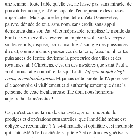
une femme , toute faible qu'elle est, ne laisse pas, sans miracle, de
pouvoir beaucoup, et d'être capable d'entreprendre des choses
importantes. Mais qu'une bergère, telle qu'était Geneviève,
pauvre, dénuée de tout, sans nom, sans crédit, sans appui,
demeurant dans son état vil et méprisable, remplisse le monde du
bruit de ses merveilles, exerce un empire absolu sur les corps et
sur les esprits, dispose, pour ainsi dire, à son gré des puissances
du ciel, commande aux puissances de la terre, fasse trembler les
puissances de l'enfer, devienne la protectrice des villes et des
royaumes, ah ! Chrétiens, c'est un des mystères que saint Paul a
voulu nous faire connaître, lorsqu'il a dit:
Infirma mundi elegit
Deus, ut confundat fortia
. Et jamais cette parole de l'Apôtre s'est-
elle accomplie si visiblement et si authentiquement que dans la
personne de cette bienheureuse fille dont nous honorons
aujourd'hui la mémoire ?
Car, qu'est-ce que la vie de Geneviève, sinon une suite de
prodiges et d'opérations surnaturelles, que l'infidélité même est
obligée de reconnaître ? Y a-t-il maladie si opiniâtre et si incurable
qui n'ait cédé à l'efficacité de sa prière ? et ce don des guérisons,