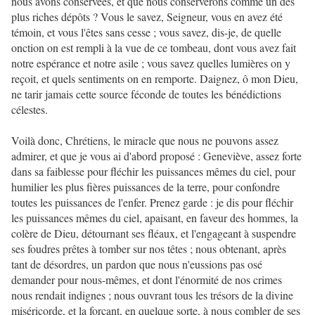
nous avons conservées, et que nous conserverons comme un des
plus riches dépôts ? Vous le savez, Seigneur, vous en avez été
témoin, et vous l'êtes sans cesse ; vous savez, dis-je, de quelle
onction on est rempli à la vue de ce tombeau, dont vous avez fait
notre espérance et notre asile ; vous savez quelles lumières on y
reçoit, et quels sentiments on en remporte. Daignez, ô mon Dieu,
ne tarir jamais cette source féconde de toutes les bénédictions
célestes.
Voilà donc, Chrétiens, le miracle que nous ne pouvons assez
admirer, et que je vous ai d'abord proposé : Geneviève, assez forte
dans sa faiblesse pour fléchir les puissances mêmes du ciel, pour
humilier les plus fières puissances de la terre, pour confondre
toutes les puissances de l'enfer. Prenez garde : je dis pour fléchir
les puissances mêmes du ciel, apaisant, en faveur des hommes, la
colère de Dieu, détournant ses fléaux, et l'engageant à suspendre
ses foudres prêtes à tomber sur nos têtes ; nous obtenant, après
tant de désordres, un pardon que nous n'eussions pas osé
demander pour nous-mêmes, et dont l'énormité de nos crimes
nous rendait indignes ; nous ouvrant tous les trésors de la divine
miséricorde, et la forçant, en quelque sorte, à nous combler de ses