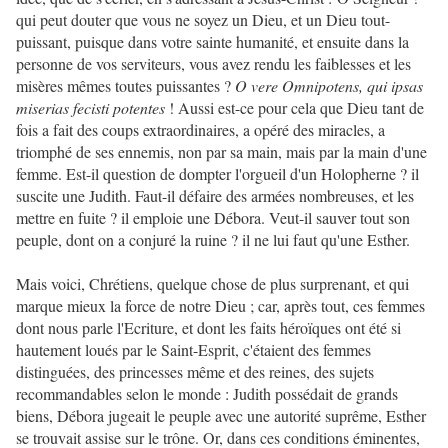
qui peut douter que vous ne soyez un Dieu, et un Dieu tout-
puissant, puisque dans votre sainte humanité, et ensuite dans la
personne de vos serviteurs, vous avez rendu les faiblesses et les
misères mêmes toutes puissantes ?
O vere Omnipotens, qui ipsas
miserias fecisti potentes
! Aussi est-ce pour cela que Dieu tant de
fois a fait des coups extraordinaires, a opéré des miracles, a
triomphé de ses ennemis, non par sa main, mais par la main d'une
femme. Est-il question de dompter l'orgueil d'un Holopherne ? il
suscite une Judith. Faut-il défaire des armées nombreuses, et les
mettre en fuite ? il emploie une Débora. Veut-il sauver tout son
peuple, dont on a conjuré la ruine ? il ne lui faut qu'une Esther.
Mais voici, Chrétiens, quelque chose de plus surprenant, et qui
marque mieux la force de notre Dieu ; car, après tout, ces femmes
dont nous parle l'Ecriture, et dont les faits héroïques ont été si
hautement loués par le Saint-Esprit, c'étaient des femmes
distinguées, des princesses même et des reines, des sujets
recommandables selon le monde : Judith possédait de grands
biens, Débora jugeait le peuple avec une autorité suprême, Esther
se trouvait assise sur le trône. Or, dans ces conditions éminentes,