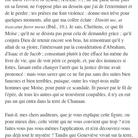
en sa faveur, ne t'oppose plus au dessein que j'ai de l'exterminer et
de le perdre ; tes prières me font violence : donne-moi trêve pour
quelques moments, afin que ma colère éclate :
Dimitti me, ut
irascatur furor meus
(Ibid., 10.). Je sais, Chrétiens, ce que fit
Moïse ; qu'il ne se désista pas pour cela de demander grâce ; qu'il
conjura Dieu de retenir encore son bras, lui remontrant qu'il y
allait de sa gloire, l'intéressant par la considération d'Abraham,
d'Isaac et de Jacob ; consentant plutôt à être effacé lui-même du
livre de vie, que de voir périr ce peuple, et, par des instances si
fortes, faisant enfin changer l'arrêt que la justice divine avait
prononcé : mais vous savez que ce ne fut pas sans des suites bien
funestes et bien terribles, puisque, outre les vingt-trois mille
hommes que Moïse, pour punir ce scandale, fit passer par le fil de
l'épée, de tous les autres qui se trouvèrent coupables, il n'y en eut
pas un qui entra dans la terre de Chanaan.
Faut-il, mes chers auditeurs, que je vous explique cette figure, ou
pour mieux dire, cette vérité qui ne vous convient que trop ? n'en
faites-vous pas vous-mêmes l'application, et n'en découvrez-vous
pas déjà tout le mystère ? Tandis que Geneviève vivait sur la terre,