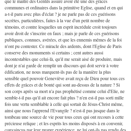
que le maître des Gentils assure avoir été une des grâces
communes et ordinaires dans la primitive Eglise, quand et en qui
a-t-il paru avec plus d'éclat ? je ne parle pas de ces guérisons
secrètes, particulières, faites à la vue d'un petit nombre de
témoins, et contre lesquelles un esprit incrédule croit toujours
avoir droit de s'inscrire en faux ; mais je parle de ces guérisons
publiques, connues, avérées, et que les ennemis mêmes de la foi
n'ont pu contester. Ce miracle des ardents, dont l'Eglise de Paris
conserve des monuments si certains ; cent autres aussi
incontestables que celui-là, qu'il me serait aisé de produire, mais
dont je n'ai garde de remplir un discours qui doit servir à votre
édification, ne nous marquent-ils pas de la manière la plus
sensible quel pouvoir Geneviève avait reçu de Dieu pour tous ces
effets de grâces et de bonté qui sont au-dessus de la nature ? Si
son corps après sa mort n'a pas prophétisé comme celui d'Elie, ne
semble-t-il pas qu'il ait encore fait plus ? n'en est-il pas sorti mille
fois une vertu semblable à celle qui sortait de Jésus-Christ même,
ainsi que nous l'apprend l'Evangile ? n'est-il pas jusque dans le
tombeau une source de vie pour tous ceux qui ont recours à cette
précieuse relique ; et les esprits les moins disposés à en convenir,
convaincus par leur propre expérience, ne lui ont-ils pas rendu des