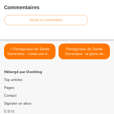
Commentaires
Ajouter un commentaire
< Panégyrique de Sainte
Panégyrique de Sainte
Geneviève : c'était une âme
Geneviève : la gloire de
pure en qui la grâce du
Geneviève est une gloire
baptême s'était maintenue
solide et durable >
Hébergé par Overblog
Top articles
Pages
Contact
Signaler un abus
C.G.U.