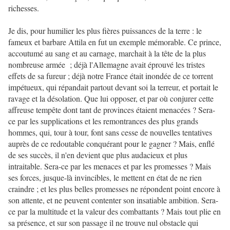
richesses.
Je dis, pour humilier les plus fières puissances de la terre : le
fameux et barbare Attila en fut un exemple mémorable. Ce prince,
accoutumé au sang et au carnage, marchait à la tête de la plus
nombreuse armée ; déjà l'Allemagne avait éprouvé les tristes
effets de sa fureur ; déjà notre France était inondée de ce torrent
impétueux, qui répandait partout devant soi la terreur, et portait le
ravage et la désolation. Que lui opposer, et par où conjurer cette
affreuse tempête dont tant de provinces étaient menacées ? Sera-
ce par les supplications et les remontrances des plus grands
hommes, qui, tour à tour, font sans cesse de nouvelles tentatives
auprès de ce redoutable conquérant pour le gagner ? Mais, enflé
de ses succès, il n'en devient que plus audacieux et plus
intraitable. Sera-ce par les menaces et par les promesses ? Mais
ses forces, jusque-là invincibles, le mettent en état de ne rien
craindre ; et les plus belles promesses ne répondent point encore à
son attente, et ne peuvent contenter son insatiable ambition. Sera-
ce par la multitude et la valeur des combattants ? Mais tout plie en
sa présence, et sur son passage il ne trouve nul obstacle qui