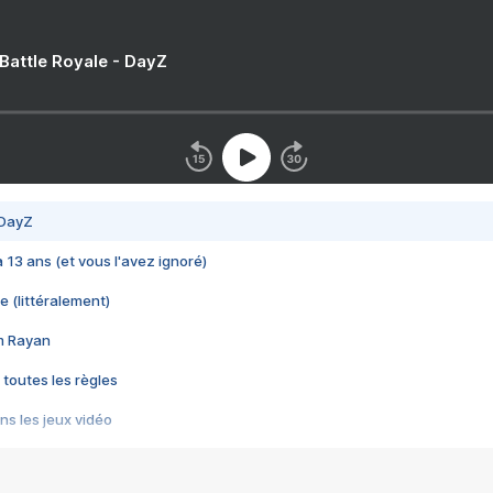
 Battle Royale - DayZ
 DayZ
 a 13 ans (et vous l'avez ignoré)
e (littéralement)
im Rayan
 toutes les règles
s les jeux vidéo
us choquant de Rockstar ? - Le scandale BULLY