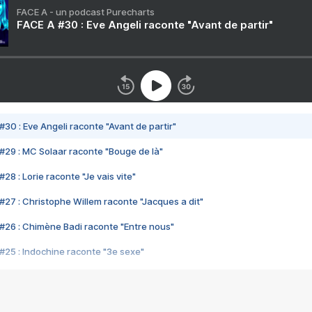
FACE A - un podcast Purecharts
FACE A #30 : Eve Angeli raconte "Avant de partir"
#30 : Eve Angeli raconte "Avant de partir"
#29 : MC Solaar raconte "Bouge de là"
28 : Lorie raconte "Je vais vite"
#27 : Christophe Willem raconte "Jacques a dit"
#26 : Chimène Badi raconte "Entre nous"
#25 : Indochine raconte "3e sexe"
#24 : Zaho raconte "C'est chelou"
#23 : Patrick Bruel raconte "Au café des délices"