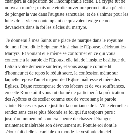
changera la disposition de l'incomparable scène. La crypte fut de
nouveau murée ; mais une étroite ouverture permettait au pèlerin
de plonger la vue dans l'auguste sanctuaire, et de s'animer pour les
luttes de la vie en contemplant ce qu'avaient exigé de nos
devanciers dans la foi les siècles du martyre.
Je donnerai à mes Saints une place de marque dans le royaume
de mon Père, dit le Seigneur. Ainsi chante l'Epouse, célébrant les
Martyrs. Et voulant elle-même se conformer en ce qui vous
concerne à la parole de l'Epoux, elle fait de l'insigne basilique du
Latran votre demeure sur terre, et vous assigne comme lit
d'honneur et de repos le réduit sacré, la confession même sur
laquelle repose l'autel majeur de l'Eglise maîtresse et mère des
Eglises. Digne récompense de vos labeurs et de vos souffrances,
en cette Rome où il vous fut donné de participer à la prédication
des Apôtres et de sceller comme eux de votre sang la parole
sainte. Ne cessez pas de justifier la confiance de la Ville éternelle :
rendez sans cesse plus féconde sa foi qui fut toujours pure ;
jusqu'au moment où sonnera l'heure
de chasser l'étranger,
maintenez inaltérable son dévouement au Pontife-roi dont le
séjour fait d'elle la capitale du monde, le vestibule du ciel.