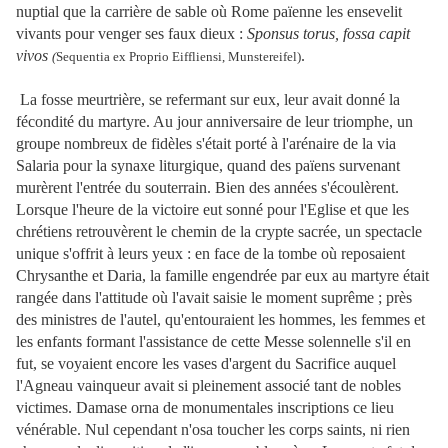
nuptial que la carrière de sable où Rome païenne les ensevelit
vivants pour venger ses faux dieux :
Sponsus torus, fossa capit
vivos
.
(
Sequentia ex Proprio Eiffliensi, Munstereifel)
La fosse meurtrière, se refermant sur eux, leur avait donné la
fécondité du martyre. Au jour anniversaire de leur triomphe, un
groupe nombreux de fidèles s'était porté à l'arénaire de la via
Salaria pour la synaxe liturgique, quand des païens survenant
murèrent l'entrée du souterrain. Bien des années s'écoulèrent.
Lorsque l'heure de la victoire eut sonné pour l'Eglise et que les
chrétiens retrouvèrent le chemin de la crypte sacrée, un spectacle
unique s'offrit à leurs yeux : en face de la tombe où reposaient
Chrysanthe et Daria, la famille engendrée par eux au martyre était
rangée dans l'attitude où l'avait saisie le moment suprême ; près
des ministres de l'autel, qu'entouraient les hommes, les femmes et
les enfants formant l'assistance de cette Messe solennelle s'il en
fut, se voyaient encore les vases d'argent du
Sacrifice auquel
l'Agneau vainqueur avait si pleinement associé tant de nobles
victimes. Damase orna de monumentales inscriptions ce lieu
vénérable. Nul cependant n'osa toucher les corps saints, ni rien