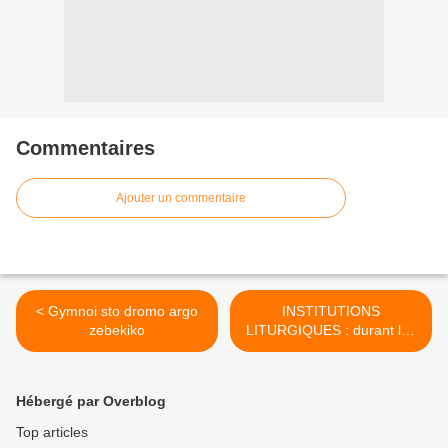
Commentaires
Ajouter un commentaire
< Gymnoi sto dromo argo
INSTITUTIONS
zebekiko
LITURGIQUES : durant les
trois premiers siècles
l'élément liturgique était
dans toute sa vigueur et
Hébergé par Overblog
extension >
Top articles