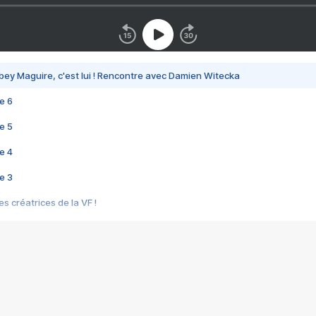
bey Maguire, c'est lui ! Rencontre avec Damien Witecka
e 6
e 5
e 4
e 3
s créatrices de la VF !
e 2
e 1
e Mektoub My Love arrive enfin ! Rencontre avec Shaïn Boumedine et Sal
i : après Toni en famille