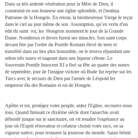
Dans sa très ardente vénération pour la Mère de Dieu, il
construisit en son honneur une église splendide, et l'institua
Patronne de la Hongrie. En retour, la bienheureuse Vierge le reçut
dans le ciel au jour même de son Assomption, qu’en vertu d'un
édit du saint roi, les Hongrois nomment le jour de la Grande
Dame. Nombreux et divers furent ses miracles. Son saint corps
devant être par l'ordre du Pontife Romain élevé de terre et
transféré dans un lieu plus honorable, on le trouva répandant une
odeur très suave et nageant dans une liqueur céleste. Le
Souverain Pontife Innocent XI a fixé sa fête au quatre des nones
de septembre, jour de l'insigne victoire où Bude fut reprise sur les
Turcs avec le secours de Dieu par l'armée de Léopold Ier
empereur élu des Romains et roi de Hongrie.
Apôtre et roi, protégez votre peuple, aidez l'Eglise, secourez-nous
tous. Quand finissait ce dixième siècle dont l'anarchie avait
débordé jusque sur le sanctuaire, on vit renaître l'espérance au
jour où l'Esprit rénovateur et créateur choisit votre race, en sa
vigueur native, pour restaurer la jeunesse du monde. Satan frémit