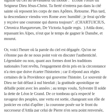
signifié du ciel au dévastateur du monde : "Ecoute l'ordre du
Seigneur Dieu Jésus-Christ. Ta fierté n'entrera pas dans la cité
sainte où reposent les corps de mes Apôtres. Retourne. Plus tard,
ta descendance viendra vers Rome avec humilité ; je ferai qu'elle
y reçoive une couronne qui durera toujours". (CHARTUICIUS,
Chronica Hungarorum
, De Victoria Aquile regis. ) Attila donc,
repassant les Alpes, n'eut que le temps de gagner le Danube, et
mourut.
Or, voici l'heure où la parole du ciel est dégagée. Qu'on ne
s'étonne pas de ne nous point voir en discuter l'authenticité.
Légendaire ou non, quant aux formes dont les traditions
nationales l'ont revêtu, l'engagement divin pris en la circonstance
n'a rien que doive écarter l'historien ; car il répond aux règles
certaines de la Providence qui gouverne l'histoire. Le souvenir de
Dieu ne fait défaut à nul bienfait ; la gratitude apostolique ne
défaille point avec les années ; au temps voulu, Sylvestre II solde
la dette de Léon le Grand. De ce tombeau qu'a respecté le
ravageur des peuples, une vertu est sortie, changeant son rôle de
justicier en celui d'apôtre ; la couronne posée sur le front du
successeur d'Attila par celui de Pierre n'en sera point renversée,