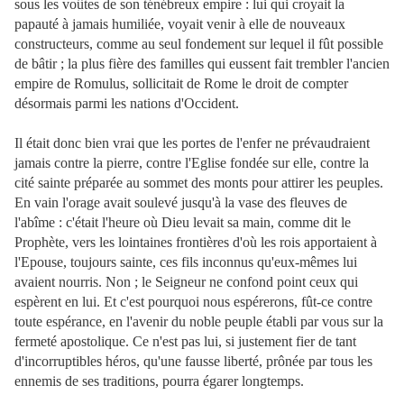
sous les voûtes de son ténébreux empire : lui qui croyait la
papauté à jamais humiliée, voyait venir à elle de nouveaux
constructeurs, comme au seul fondement sur lequel il fût possible
de bâtir ; la plus fière des familles qui eussent fait trembler l'ancien
empire de Romulus, sollicitait de Rome le droit de compter
désormais parmi les nations d'Occident.
Il était donc bien vrai que les portes de l'enfer ne prévaudraient
jamais contre la pierre, contre l'Eglise fondée sur elle, contre la
cité sainte préparée au sommet des monts pour attirer les peuples.
En vain l'orage avait soulevé jusqu'à la vase des fleuves de
l'abîme : c'était l'heure où Dieu levait sa main, comme dit le
Prophète, vers les lointaines frontières d'où les rois apportaient à
l'Epouse, toujours sainte, ces fils inconnus qu'eux-mêmes lui
avaient nourris. Non ; le Seigneur ne confond point ceux qui
espèrent en lui. Et c'est pourquoi nous espérerons, fût-ce contre
toute espérance, en l'avenir du noble peuple établi par vous sur la
fermeté apostolique. Ce n'est pas lui, si justement fier de tant
d'incorruptibles héros, qu'une fausse liberté, prônée par tous les
ennemis de ses traditions, pourra égarer longtemps.