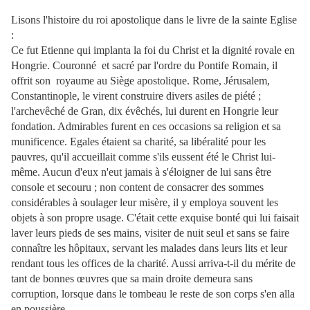
Lisons l'histoire du roi apostolique dans le livre de la sainte Eglise
:
Ce fut Etienne qui implanta la foi du Christ et la dignité rovale en
Hongrie. Couronné et sacré par l'ordre du Pontife Romain, il
offrit son royaume au Siège apostolique. Rome, Jérusalem,
Constantinople, le virent construire divers asiles de piété ;
l'archevêché de Gran, dix évêchés, lui durent en Hongrie leur
fondation. Admirables furent en ces occasions sa religion et sa
munificence. Egales étaient sa charité, sa libéralité pour les
pauvres, qu'il accueillait comme s'ils eussent été le Christ lui-
même. Aucun d'eux n'eut jamais à s'éloigner de lui sans être
console et secouru ; non content de consacrer des sommes
considérables à soulager leur misère, il y employa souvent les
objets à son propre usage. C'était cette exquise bonté qui lui faisait
laver leurs pieds de ses mains, visiter de nuit seul et sans se faire
connaître les hôpitaux, servant les malades dans leurs lits et leur
rendant tous les offices de la charité. Aussi arriva-t-il du mérite de
tant de bonnes œuvres que sa main droite demeura sans
corruption, lorsque dans le tombeau le reste de son corps s'en alla
en poussière.