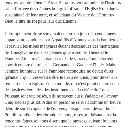
œuvres, ô notre Dieu !" Ainsi Baronius, en l'an mille de l'histoire,
salue l'arrivée des députés hongrois offrant à l'Eglise Romaine la
suzeraineté de leur terre, et sollicitant du Vicaire de l'Homme-
Dieu le titre de roi pour leur duc Etienne.
L'Europe meurtrie se souvenait encore du jour où, cent années
auparavant, conduites par Arpad fils d'Almutz sous la bannière de
l'épervier, les tribus magyares étaient descendues des montagnes
de Transylvanie dans les plaines qu'arrosent la Theiss et le
Danube. Attila revécut dans ces fils de sa race, dont le torrent
couvrit encore de ruines la Germanie, la Gaule et l'Italie. Mais
l'empire hunnique sur la Pannonie reconquise ne devait durer
qu'autant qu'il cesserait d'être le fléau de Dieu, pour devenir le
rempart de son Eglise. En ce monde, qui n'est point encore celui
des justices éternelles, les instruments de la colère du Tout-
Puissant sont vite brisés, s'ils ne savent aussi s'adapter à l'amour.
Cinq siècles plus tôt, Attila en personne se ruait comme un fleuve
débordé sur la capitale de l'univers, lorsque parut devant lui le
Pontife suprême ; les chroniques hongroises, traduisant ainsi la
rencontre fameuse, nous disent que le message suivant fut alors