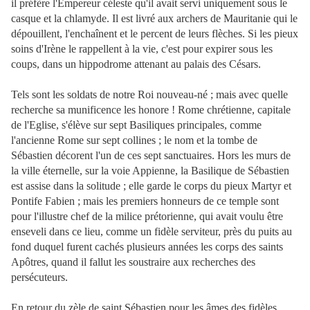
il préfère l'Empereur céleste qu'il avait servi uniquement sous le
casque et la chlamyde. Il est livré aux archers de Mauritanie qui le
dépouillent, l'enchaînent et le percent de leurs flèches. Si les pieux
soins d'Irène le rappellent à la vie, c'est pour expirer sous les
coups, dans un hippodrome attenant au palais des Césars.
Tels sont les soldats de notre Roi nouveau-né ;
mais avec quelle
recherche sa munificence les honore ! Rome chrétienne, capitale
de l'Eglise, s'élève sur sept Basiliques principales, comme
l'ancienne Rome sur sept collines ; le nom et la tombe de
Sébastien décorent l'un de ces sept sanctuaires. Hors les murs de
la ville éternelle, sur la voie Appienne, la Basilique de Sébastien
est assise dans la solitude ; elle garde le corps du pieux Martyr et
Pontife Fabien ; mais les premiers honneurs de ce temple sont
pour l'illustre chef de la milice prétorienne, qui avait voulu être
enseveli dans ce lieu, comme un fidèle serviteur, près du puits au
fond duquel furent cachés plusieurs années les corps des saints
Apôtres, quand il fallut les soustraire aux recherches des
persécuteurs.
En retour du zèle de saint Sébastien pour les âmes des fidèles,