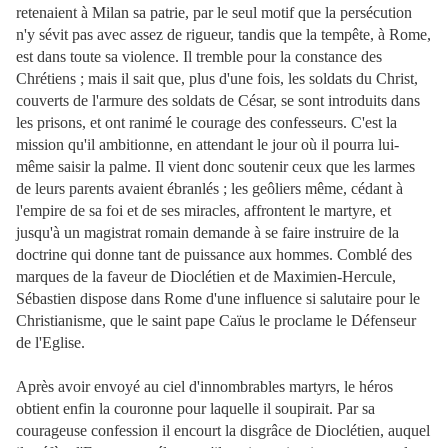
retenaient à Milan sa patrie, par le seul motif que la persécution
n'y sévit pas avec assez de rigueur, tandis que la tempête, à Rome,
est dans toute sa violence. Il tremble pour la constance des
Chrétiens ; mais il sait que, plus d'une fois, les soldats du Christ,
couverts de l'armure des soldats de César, se sont introduits dans
les prisons, et ont ranimé le courage des confesseurs. C'est la
mission qu'il ambitionne, en attendant le jour où il pourra lui-
même saisir la palme. Il vient donc soutenir ceux que les larmes
de leurs parents avaient ébranlés ; les geôliers même, cédant à
l'empire de sa foi et de ses miracles, affrontent le martyre, et
jusqu'à un magistrat romain demande à se faire instruire de la
doctrine qui donne tant de puissance aux hommes. Comblé des
marques de la faveur de Dioclétien et de Maximien-Hercule,
Sébastien dispose dans Rome d'une influence si salutaire pour le
Christianisme, que le saint pape Caïus le proclame le Défenseur
de l'Eglise.
Après avoir envoyé au ciel d'innombrables martyrs, le héros
obtient enfin la couronne pour laquelle il soupirait. Par sa
courageuse confession il encourt la disgrâce de Dioclétien, auquel