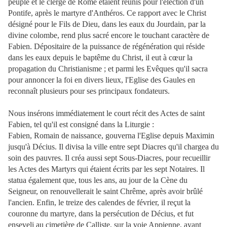
peuple et le clergé de Rome étaient réunis pour l'élection d'un
Pontife, après le martyre d'Anthéros. Ce rapport avec le Christ
désigné pour le Fils de Dieu, dans les eaux du Jourdain, par la
divine colombe, rend plus sacré encore le touchant caractère de
Fabien. Dépositaire de la puissance de régénération qui réside
dans les eaux depuis le baptême du Christ, il eut à cœur la
propagation du Christianisme ; et parmi les Evêques qu'il sacra
pour annoncer la foi en divers lieux, l'Eglise des Gaules en
reconnaît plusieurs pour ses principaux fondateurs.
Nous insérons immédiatement le court récit des Actes de saint
Fabien, tel qu'il est consigné dans la Liturgie :
Fabien, Romain de naissance, gouverna l'Eglise depuis Maximin
jusqu'à Décius. Il divisa la ville entre sept Diacres qu'il chargea du
soin des pauvres. Il créa aussi sept Sous-Diacres, pour recueillir
les Actes des Martyrs qui étaient écrits par les sept Notaires. Il
statua également que, tous les ans, au jour de la Cène du
Seigneur, on renouvellerait le saint Chrême, après avoir brûlé
l'ancien. Enfin, le treize des calendes de février, il reçut la
couronne du martyre, dans la persécution de Décius, et fut
enseveli au cimetière de Calliste, sur la voie Appienne, ayant