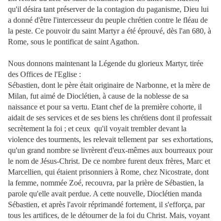
qu'il désira tant préserver de la contagion du paganisme, Dieu lui
a donné d'être l'intercesseur du peuple chrétien contre le fléau de
la peste. Ce pouvoir du saint Martyr a été éprouvé, dès l'an 680, à
Rome, sous le pontificat de saint Agathon.
Nous donnons maintenant la Légende du glorieux Martyr, tirée
des Offices de l'Eglise :
Sébastien, dont le père était originaire de Narbonne, et la mère de
Milan, fut aimé de Dioclétien, à cause de la noblesse de sa
naissance et pour sa vertu. Etant chef de la première cohorte, il
aidait de ses services et de ses biens les chrétiens dont il professait
secrètement la foi ; et ceux qu'il voyait trembler devant la
violence des tourments, les relevait tellement par ses exhortations,
qu'un grand nombre se livrèrent d'eux-mêmes aux bourreaux pour
le nom de Jésus-Christ. De ce nombre furent deux frères, Marc et
Marcellien, qui étaient prisonniers à Rome, chez Nicostrate, dont
la femme, nommée Zoé, recouvra, par la prière de Sébastien, la
parole qu'elle avait perdue. A cette nouvelle, Dioclétien manda
Sébastien, et après l'avoir réprimandé fortement, il s'efforça, par
tous les artifices, de le détourner de la foi du Christ. Mais, voyant