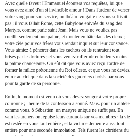
Avec quelle faveur l'Emmanuel écoutera vos requêtes, lui que
vous avez aimé d'un si invincible amour ! Dans l'ardeur de verser
votre sang pour son service, un théâtre vulgaire ne vous suffisait
pas ; il vous fallait Rome, cette Babylone enivrée du sang des
Martyrs, comme parle saint Jean. Mais vous ne vouliez pas
cueillir seulement une palme, et monter en hâte dans les cieux ;
votre zèle pour vos frères vous rendait inquiet sur leur constance.
Vous aimiez à pénétrer dans les cachots où ils rentraient tout
brisés par les tortures ; et vous veniez raffermir entre leurs mains
la palme chancelante. On eût dit que vous aviez reçu l'ordre de
former la milice prétorienne du Roi céleste, et que vous ne deviez
entrer au ciel que dans la société des guerriers choisis par vous
pour la garde de sa personne.
Enfin, le moment est venu où vous devez songer à votre propre
couronne ; l'heure de la confession a sonné. Mais, pour un athlète
comme vous, ô Sébastien, un martyre unique ne suffit pas. En
vain les archers ont épuisé leurs carquois sur vos membres ; la vie
est restée en vous tout entière ; et la victime demeure aussi tout
entière pour une seconde immolation. Tels furent les chrétiens du