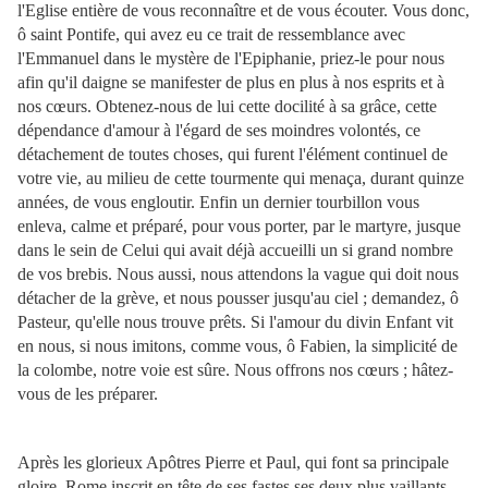
l'Eglise entière de vous reconnaître et de vous écouter. Vous donc,
ô saint Pontife, qui avez eu ce trait de ressemblance avec
l'Emmanuel dans le mystère de l'Epiphanie, priez-le pour nous
afin qu'il daigne se manifester de plus en plus à nos esprits et à
nos cœurs. Obtenez-nous de lui cette docilité à sa grâce, cette
dépendance d'amour à l'égard de ses moindres volontés, ce
détachement de toutes choses, qui furent l'élément continuel de
votre vie, au milieu de cette tourmente qui menaça, durant quinze
années, de
vous engloutir. Enfin un dernier tourbillon vous
enleva, calme et préparé, pour vous porter, par le martyre, jusque
dans le sein de Celui qui avait déjà accueilli un si grand nombre
de vos brebis. Nous aussi, nous attendons la vague qui doit nous
détacher de la grève, et nous pousser jusqu'au ciel ; demandez, ô
Pasteur, qu'elle nous trouve prêts. Si l'amour du divin Enfant vit
en nous, si nous imitons, comme vous, ô Fabien, la simplicité de
la colombe, notre voie est sûre. Nous offrons nos cœurs ; hâtez-
vous de les préparer.
Après les glorieux Apôtres Pierre et Paul, qui font sa principale
gloire, Rome inscrit en tête de ses fastes ses deux plus vaillants