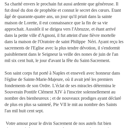
Sa charité envers le prochain fut aussi ardente que généreuse. Il
fut doué du don de prophétie et connut le secret des cœurs. Etant
âgé de quarante-quatre ans, un jour qu'il priait dans la sainte
maison de Lorette, il eut connaissance que la fin de sa vie
approchait. Aussitôt il se dirigea vers l'Abruzze, et étant arrivé
dans la petite ville d'Agnoni, il fut atteint d'une fièvre mortelle
dans la maison de l'Oratoire de saint Philippe Néri. Ayant reçu les
sacrements de l'Eglise avec la plus tendre dévotion, il s'endormit
paisiblement dans le Seigneur la veille des nones de juin de l'an
mil six cent huit, le jour d'avant la fête du Saint-Sacrement.
Son saint corps fut porté à Naples et enseveli avec honneur dans
l'église de Sainte-Marie-Majeure, où il avait jeté les premiers
fondements de son Ordre. L'éclat de ses miracles détermina le
Souverain Pontife Clément XIV à l'inscrire solennellement au
nombre des bienheureux ; et de nouveaux prodiges ayant déclaré
de plus en plus sa sainteté, Pie VII le mit au nombre des Saints
l'an mil huit cent sept.
Votre amour pour le divin Sacrement de nos autels fut bien