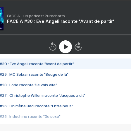
FACE A - un podcast Purecharts
FACE A #30 : Eve Angeli raconte "Avant de partir"
#30 : Eve Angeli raconte "Avant de partir"
#29 : MC Solaar raconte "Bouge de là"
28 : Lorie raconte "Je vais vite"
#27 : Christophe Willem raconte "Jacques a dit"
#26 : Chimène Badi raconte "Entre nous"
#25 : Indochine raconte "3e sexe"
#24 : Zaho raconte "C'est chelou"