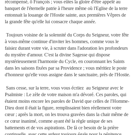
récompensé, ô François ; vous eûtes la gloire d'être appelé au
banquet de l'éternelle patrie à l'heure même où l'Eglise de la terre
entonnait la louange de l'Hostie sainte, aux premières Vêpres de
la grande fête qu'elle lui consacre chaque année.
Toujours voisine de la solennité du Corps du Seigneur, votre fête
à vous-même continue d'inviter les hommes, comme vous le
faisiez durant votre vie, à scruter dans l'adoration les profondeurs
du mystère d'amour. C'est la divine Sagesse qui dispose
mystérieusement l'harmonie du Cycle, en couronnant les Saints
dans les saisons fixées par sa Providence ; vous méritiez le poste
d'honneur qu'elle vous assigne dans le sanctuaire, près de l'Hostie.
Sans cesse, sur la terre, vous vous écriiez au Seigneur avec le
Psalmiste : Le zèle de votre maison m'a dévoré. Ces paroles, qui
étaient moins encore les paroles de David que celles de l'Homme-
Dieu dont il était la figure, remplissaient bien réellement votre
cœur ; après la mort, on les trouva gravées dans la chair même de
ce cœur inanimé, comme ayant été la règle unique de ses
battements et de vos aspirations. De là ce besoin de la prière
continuelle, avec cette ardeur toujours égale pour la pénitence,