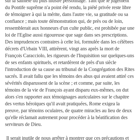
sur la sainteté du plus illustre personnage. Tant que le jugement
du Pontife suprême n'a point été rendu, la piété privée reste libre
de témoigner à qui la mérite, dans l'autre vie, sa gratitude ou sa
confiance ; mais toute démonstration qui, de près ou de loin,
ressemblerait aux honneurs d'un culte public, est prohibée par une
loi de l'Eglise aussi rigoureuse que sage dans ses prescriptions.
Des imprudences contraires à celte loi, formulée dans les célèbres
décrets d'Urbain VIII, attirèrent, vingt ans après la mort de
François Caracciolo, les rigueurs de l'Inquisition sur quelques-uns
de ses enfants spirituels, et retardèrent de près d'un siècle
l'introduction de sa cause au tribunal de la Congrégation des Rites
sacrés. Il avait fallu que les témoins des abus qui avaient attiré ces
sévérités disparussent de la scène ; et comme, par suite, les
témoins de la vie de François ayant disparu eux-mêmes, on dut
alors s'en rapporter aux témoignages auriculaires sur le chapitre
des vertus héroïques qu'il avait pratiquées, Rome exigea la
preuve, par témoins oculaires, de quatre miracles au lieu de deux
qu'elle réclamait autrement pour procéder à la béatification des
serviteurs de Dieu.
Il serait inutile de nous arrêter à montrer que ces précautions et