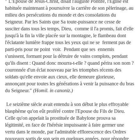
" L'Epouse de Jésus-Christ, disait l'auguste Pontife, l'Eglise est
habituée maintenant à poursuivre la carrière de son pèlerinage, au
milieu des persécutions du monde et des consolations du
Seigneur. Par les Saints que Sa toute-puissance ne cesse de
susciter dans tous les temps, Dieu, comme il l'a promis, fait d'elle
jusqu'à la fin la ville placée sur la montagne, le flambeau dont
l'éclatante lumière frappe tous les yeux qui ne se ferment pas de
parti-pris pour ne point voir. Pendant que ses ennemis
s'unissent, formant pour la détruire de vains complots, pendant
qu'ils disent : Quand donc mourra-t-elle ? quand périra son nom ?
couronnée d'un éclat nouveau par les triomphes récents des
soldats qu'elle envoie aux cieux, elle demeure glorieuse,
annonçant pour toutes les générations à venir la puissance du bras
du Seigneur."
(Homil. in canoniz.)
Le seizième siècle avait entendu à son début le plus effroyable
blasphème qu'on eût proféré contre l'Epouse du Fils de Dieu.
Celle qu'on appelait la prostituée de Babylone prouva sa
légitimité, en face de l'hérésie impuissante à faire germer une
vertu dans le monde, par l'admirable efflorescence des Ordres
nouveaux sortis de son sein en quelques années, pour répondre