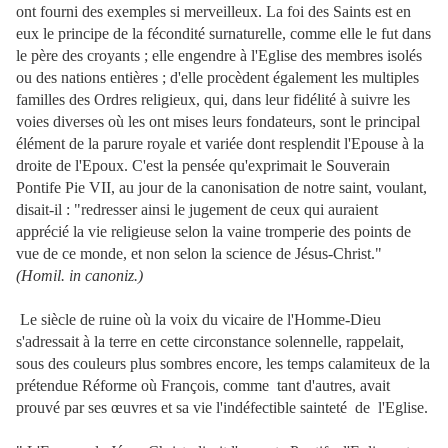
ont fourni des exemples si merveilleux. La foi des Saints est en
eux le principe de la fécondité surnaturelle, comme elle le fut dans
le père des croyants ; elle engendre à l'Eglise des membres isolés
ou des nations entières ; d'elle procèdent également les multiples
familles des Ordres religieux, qui, dans leur fidélité à suivre les
voies diverses où les ont mises leurs fondateurs, sont le principal
élément de la parure royale et variée dont resplendit l'Epouse à la
droite de l'Epoux. C'est la pensée qu'exprimait le Souverain
Pontife Pie VII, au jour de la canonisation de notre saint, voulant,
disait-il : "redresser ainsi le jugement de ceux qui auraient
apprécié la vie religieuse selon la vaine tromperie des points de
vue de ce monde, et non selon la science de Jésus-Christ."
(Homil. in canoniz.)
Le siècle de ruine où la voix du vicaire de l'Homme-Dieu
s'adressait à la terre en cette circonstance solennelle, rappelait,
sous des couleurs
plus sombres encore, les temps calamiteux de la
prétendue Réforme où François, comme tant d'autres, avait
prouvé par ses œuvres et sa vie l'indéfectible sainteté de l'Eglise.