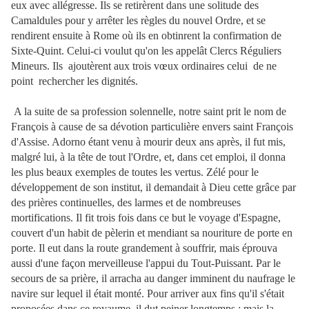
eux avec allégresse. Ils se retirèrent dans une solitude des
Camaldules pour y arrêter les règles du nouvel Ordre, et se
rendirent ensuite à Rome où ils en obtinrent la confirmation de
Sixte-Quint. Celui-ci voulut qu'on les appelât Clercs Réguliers
Mineurs. Ils ajoutèrent aux trois vœux ordinaires celui de ne
point rechercher les dignités.
A la suite de sa profession solennelle, notre saint prit le nom de
François à cause de sa dévotion particulière envers saint François
d'Assise. Adorno étant venu à mourir deux ans après, il fut mis,
malgré lui, à la tête de tout l'Ordre, et, dans cet emploi, il donna
les plus beaux exemples de toutes les vertus. Zélé pour le
développement de son institut, il demandait à Dieu cette grâce par
des prières continuelles, des larmes et de nombreuses
mortifications. Il fit trois fois dans ce but le voyage d'Espagne,
couvert d'un habit de pèlerin et mendiant sa nouriture de porte en
porte. Il eut dans la route grandement à souffrir, mais éprouva
aussi d'une façon merveilleuse l'appui du Tout-Puissant. Par le
secours de sa prière, il arracha au danger imminent du naufrage le
navire sur lequel il était monté. Pour arriver aux fins qu'il s'était
proposées dans ce royaume, il dut peiner longtemps ; mais la