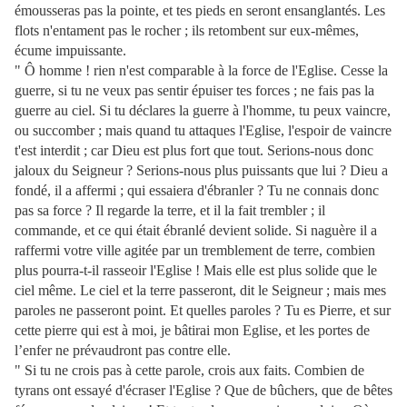
émousseras pas la pointe, et tes pieds en seront ensanglantés. Les
flots n'entament pas le rocher ; ils retombent sur eux-mêmes,
écume impuissante.
" Ô homme ! rien n'est comparable à la force de l'Eglise. Cesse la
guerre, si tu ne veux pas sentir épuiser tes forces ; ne fais pas la
guerre au ciel. Si tu déclares la guerre à l'homme, tu
peux vaincre,
ou succomber ; mais quand tu attaques l'Eglise, l'espoir de vaincre
t'est interdit ; car Dieu est plus fort que tout. Serions-nous donc
jaloux du Seigneur ? Serions-nous plus puissants que lui ? Dieu a
fondé, il a affermi ; qui essaiera d'ébranler ? Tu ne connais donc
pas sa force ? Il regarde la terre, et il la fait trembler ; il
commande, et ce qui était ébranlé devient solide. Si naguère il a
raffermi votre ville agitée par un tremblement de terre, combien
plus pourra-t-il rasseoir l'Eglise ! Mais elle est plus solide que le
ciel même. Le ciel et la terre passeront, dit le Seigneur ; mais mes
paroles ne passeront point. Et quelles paroles ? Tu es Pierre, et sur
cette pierre qui est à moi, je bâtirai mon Eglise, et les portes de
l’enfer ne prévaudront pas contre elle.
" Si tu ne crois pas à cette parole, crois aux faits. Combien de
tyrans ont essayé d'écraser l'Eglise ? Que de bûchers, que de bêtes