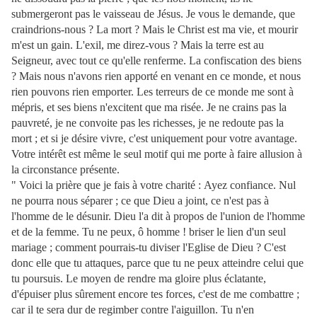
submergeront pas le vaisseau de Jésus. Je vous le demande, que
craindrions-nous ? La mort ? Mais le Christ est ma vie, et mourir
m'est un gain. L'exil, me direz-vous ? Mais la terre est au
Seigneur, avec tout ce qu'elle renferme. La confiscation des biens
? Mais nous n'avons rien apporté en venant en ce monde, et nous
rien pouvons rien emporter. Les terreurs de ce monde me sont à
mépris, et ses biens n'excitent que ma risée. Je ne crains pas la
pauvreté, je ne convoite pas les richesses, je ne redoute pas la
mort ; et si je désire vivre, c'est uniquement pour votre avantage.
Votre intérêt est même le seul motif qui me porte à faire allusion à
la circonstance présente.
" Voici la prière que je fais à votre charité : Ayez confiance. Nul
ne pourra nous séparer ; ce que Dieu a joint, ce n'est pas à
l'homme de le désunir. Dieu l'a dit à propos de l'union de l'homme
et de la femme. Tu ne peux, ô homme ! briser le lien d'un seul
mariage ; comment pourrais-tu diviser l'Eglise de Dieu ? C'est
donc elle que tu attaques, parce que tu ne peux atteindre celui que
tu poursuis. Le moyen de rendre ma gloire plus éclatante,
d'épuiser plus sûrement encore tes forces, c'est de me combattre ;
car il te sera dur de regimber contre l'aiguillon. Tu n'en