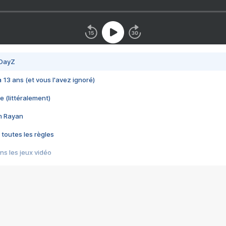
 DayZ
 a 13 ans (et vous l'avez ignoré)
e (littéralement)
im Rayan
 toutes les règles
s les jeux vidéo
us choquant de Rockstar ? - Le scandale BULLY
e plus moche de Steam
du RÊVE tourne au CAUCHEMAR
pendant 8 heures