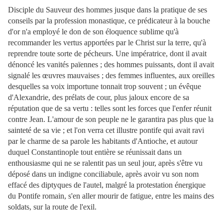
Disciple du Sauveur des hommes jusque dans la pratique de ses
conseils par la profession monastique, ce prédicateur à la bouche
d'or n'a employé le don de son éloquence sublime qu'à
recommander les vertus apportées par le Christ sur la terre, qu'à
reprendre toute sorte de pécheurs. Une impératrice, dont il avait
dénoncé les vanités païennes ; des hommes puissants, dont il avait
signalé les œuvres mauvaises ; des femmes influentes, aux oreilles
desquelles sa voix importune tonnait trop souvent ; un évêque
d'Alexandrie, des prélats de cour, plus jaloux encore de sa
réputation que de sa vertu : telles sont les forces que l'enfer réunit
contre Jean. L'amour de son peuple ne le garantira pas plus que la
sainteté de
sa vie ; et l'on verra cet illustre pontife qui avait ravi
par le charme de sa parole les habitants d'Antioche, et autour
duquel Constantinople tout entière se réunissait dans un
enthousiasme qui ne se ralentit pas un seul jour, après s'être vu
déposé dans un indigne conciliabule, après avoir vu son nom
effacé des diptyques de l'autel, malgré la protestation énergique
du Pontife romain, s'en aller mourir de fatigue, entre les mains des
soldats, sur la route de l'exil.