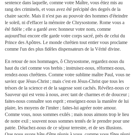
sentence dans laquelle, comme votre Maître, vous étiez mis au
rang des criminels, et vous avez été précipité des degrés de la
chaire sacrée. Mais il n'est pas au pouvoir des hommes d'éteindre
le soleil, ni d'effacer la mémoire de Chrysostome. Rome vous a
été fidèle ; elle a gardé avec honneur votre nom, comme
aujourd'hui encore elle garde votre corps sacré, près de celui du
Prince des Apôtres. Le monde chrétien tout entier vous proclame
comme l'un des plus fidèles dispensateurs de la Vérité divine.
En retour de nos hommages, ô Chrysostome, regardez-nous du
haut du ciel comme vos brebis ; instruisez-nous, réformez-nous,
rendez-nous chrétiens. Comme votre sublime maître Paul, vous ne
saviez que Jésus-Christ ; mais c'est en Jésus-Christ que tous les
trésors de la science et de la sagesse sont cachés. Révélez-nous ce
Sauveur qui est venu à nous, avec tant de charmes et de douceur ;
faites-nous connaître son esprit ; enseignez-nous la manière de lui
plaire, les moyens de l'imiter ; faites-lui agréer notre amour.
Comme vous, nous sommes exilés ; mais nous aimons trop le lieu
de notre exil ; souvent nous sommes tentés de le prendre pour une
patrie. Détachez-nous de
ce séjour terrestre, et de ses illusions.
Que nous ayons hâte d'être réunis à vous, comme vous fûtes réuni