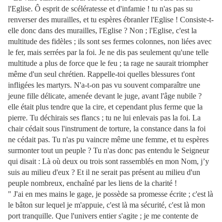
l'Eglise. Ô esprit de scélératesse et d'infamie ! tu n'as pas su
renverser des murailles, et tu espères ébranler l'Eglise ! Consiste-t-
elle donc dans des murailles, l'Eglise ? Non ; l'Eglise, c'est la
multitude des fidèles ; ils sont ses fermes colonnes, non liées avec
le fer, mais serrées par la foi. Je ne dis pas seulement qu'une telle
multitude a plus de force que le feu ; ta rage ne saurait triompher
même d'un seul chrétien. Rappelle-toi quelles blessures t'ont
infligées les martyrs. N'a-t-on pas vu souvent comparaître une
jeune fille délicate, amenée devant le juge, avant l'âge nubile ?
elle était plus tendre que la cire, et cependant plus ferme que la
pierre. Tu déchirais ses flancs ; tu ne lui enlevais pas la foi. La
chair cédait sous l'instrument de torture, la constance dans la foi
ne cédait pas. Tu n'as pu vaincre même une femme, et tu espères
surmonter tout un peuple ? Tu n'as donc pas entendu le Seigneur
qui disait : Là où deux ou trois sont rassemblés en mon Nom, j’y
suis au milieu d'eux ? Et il ne serait pas présent au milieu
d'un
peuple nombreux, enchaîné par les liens de la charité !
" J'ai en mes mains le gage, je possède sa promesse écrite ; c'est là
le bâton sur lequel je m'appuie, c'est là ma sécurité, c'est là mon
port tranquille. Que l'univers entier s'agite ; je me contente de