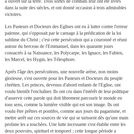
a ouvert sur la terre. Trois sortes de combats leur ont été livrés
dans la suite des siècles, et ont donné occasion à trois admirables
victoires.
Les Pasteurs et Docteurs des Eglises ont eu à lutter contre l'erreur
païenne, qui s'opposait par le carnage à la prédication de la loi
sublime du Christ ; c'est cette persécution qui a couronné et réuni
autour du berceau de l'Emmanuel, dans les quarante jours
consacrés à sa Naissance, les Polycarpe, les Ignace, les Fabien,
les Marcel, les Hygin, les Télesphore.
Après l'âge des persécutions, une nouvelle arène, non moins
glorieuse, s'est ouverte pour les Pasteurs et Docteurs du peuple
chrétien. Les princes, devenus d'abord enfants de l'Eglise, ont
voulu bientôt l'enchaîner. Ils ont cru dans l'intérêt de leur politique
d'asservir cette parole qui doit librement parcourir le monde en
tous sens, comme la lumière visible qui est son image. Ils ont
voulu être prêtres et pontifes, comme aux jours du paganisme, et
mettre arrêt sur ces sources de vie qui se tarissent dès qu'une main
profane les a touchées. Une lutte incessante s'est établie entre les
deux pouvoirs, spirituel et temporel ; cette longue période a