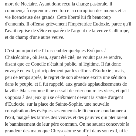
mort de Nectaire. Ayant donc reçu la charge pastorale, il
commença à reprendre avec force la corruption des mœurs et la
vie licencieuse des grands. Cette liberté lui fît beaucoup
d'ennemis. Il offensa grièvement l'Impératrice Eudoxie, parce qu'il
l'avait reprise de s'être emparée de l'argent de la veuve Callitrope,
et du champ d'une autre veuve.
C'est pourquoi elle fit rassembler quelques Evêques à
Chalcédoine , où Jean, ayant été cité, ne voulut pas se rendre,
disant que ce Concile n'était ni public, ni légitime. Il fut donc
envoyé en exil, principalement par les efforts d'Eudoxie ; mais,
peu de temps après, le regret de son absence excita une sédition
dans le peuple, et il fut rappelé, aux grands applaudissements de
la ville. Mais comme il ne cessait de crier contre les vices, et qu'il
s'opposa à des jeux qui se célébraient devant la statue d'argent
d'Eudoxie, sur la place de Sainte-Sophie, une nouvelle
conspiration des évêques ses ennemis le fit encore condamner à
l'exil, malgré les larmes des veuves et des pauvres qui pleuraient
le bannissement de leur père commun. On ne saurait concevoir la
grandeur des maux que Chrysostome souffrit dans son exil, ni le