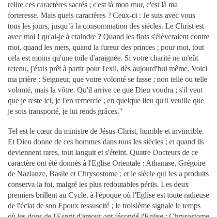
relire ces caractères sacrés ; c'est là mon mur, c'est là ma
forteresse. Mais quels caractères ? Ceux-ci : Je suis avec vous
tous les jours, jusqu’à la consommation des siècles. Le Christ est
avec moi ! qu'ai-je à craindre ? Quand les flots s'élèveraient contre
moi, quand les mers, quand la fureur des princes ; pour moi, tout
cela est moins qu'une toile d'araignée. Si votre charité ne m'eût
retenu, j'étais prêt à partir pour l'exil, dès aujourd'hui même. Voici
ma prière : Seigneur, que votre volonté se fasse ; non telle ou telle
volonté, mais la vôtre. Qu'il arrive ce que Dieu voudra ; s'il veut
que je reste ici, je l'en remercie ; en quelque lieu qu'il veuille que
je sois transporté, je lui rends grâces."
Tel est le cœur du ministre de Jésus-Christ, humble et invincible.
Et Dieu donne de ces hommes dans tous les siècles ; et quand ils
deviennent rares, tout languit et s'éteint. Quatre Docteurs de ce
caractère ont été donnés à l'Eglise Orientale : Athanase, Grégoire
de Nazianze, Basile et Chrysostome ; et le siècle qui les a produits
conserva la foi, malgré les plus redoutables périls. Les deux
premiers brillent au Cycle, à l'époque où l'Eglise est toute radieuse
de l'éclat de son Epoux ressuscité ; le troisième signale le temps
où les dons de l'Esprit d'amour ont fécondé l'Eglise ; Chrysostome