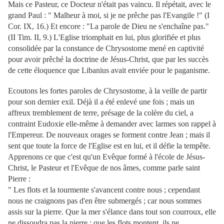
Mais ce Pasteur, ce Docteur n'était pas vaincu. Il répétait, avec le
grand Paul : " Malheur à moi, si je ne prêche pas l'Evangile !" (I
Cor. IX, 16.) Et encore : "La parole de Dieu ne s'enchaîne pas."
(II Tim. II, 9.) L'Eglise triomphait en lui, plus glorifiée et plus
consolidée par la constance de Chrysostome mené en captivité
pour avoir prêché la doctrine de Jésus-Christ, que par les succès
de cette éloquence que Libanius avait enviée pour le paganisme.
Ecoutons les fortes paroles de Chrysostome, à la veille de partir
pour son dernier exil. Déjà il a été enlevé une fois ; mais un
affreux tremblement de terre, présage de la colère du ciel, a
contraint Eudoxie elle-même à demander avec larmes son rappel à
l'Empereur. De nouveaux orages se forment contre Jean ; mais il
sent que toute la force de l'Eglise est en lui, et il défie la tempête.
Apprenons ce que c'est qu'un Evêque formé à l'école de Jésus-
Christ, le Pasteur et l'Evêque de nos âmes, comme parle saint
Pierre :
" Les flots et la tourmente s'avancent contre nous ; cependant
nous ne craignons pas d'en être submergés ; car nous sommes
assis sur la pierre. Que la mer s'élance dans tout son courroux, elle
ne dissoudra pas la pierre ; que les
flots montent, ils ne