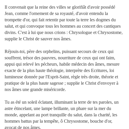
Il convenait que la reine des villes se glorifiât d'avoir possédé
Jean, comme l'ornement de sa royauté, d'avoir entendu la
trompette d'or, qui fait retentir par toute la terre les dogmes du
salut, et qui convoque tous les hommes au concert des cantiques
divins. C'est à lui que nous crions : Chrysologue et Chrysostome,
supplie le Christ de sauver nos âmes.
Réjouis-toi, père des orphelins, puissant secours de ceux qui
souffrent, trésor des pauvres, nourriture de ceux qui ont faim,
appui qui relevé les pécheurs, habile médecin des âmes, mesure
exacte de la plus haute théologie, interprète des Ecritures, loi
lumineuse donnée par l'Esprit-Saint, règle très droite, théorie et
pratique de la plus haute sagesse ; supplie le Christ d'envoyer à
nos âmes une grande miséricorde.
Tu as été un soleil éclatant, illuminant la terre de tes paroles, un
astre étincelant, une lampe brillante, un phare sur la mer du
monde, appelant au port tranquille du salut, dans la charité, les
hommes battus par la tempête, ô Chrysostome, bouche d'or,
avocat de nos âmes.