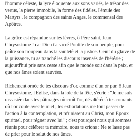
l'homme céleste, la lyre éloquente aux sons variés, le trésor des
vertus, la pierre immobile, la forme des fidèles, l'émule des
Martyrs , le compagnon des saints Anges, le commensal des
Apôtres.
La grâce est répandue sur tes lèvres, ô Père saint, Jean
Chrysostome ! car Dieu t'a sacré Pontife de son peuple, pour
paître son troupeau dans la sainteté et la justice. Ceint du glaive de
la puissance, tu as tranché les discours insensés de l'hérésie ;
aujourd'hui prie sans cesse afin que le monde soit dans la paix, et
que nos âmes soient sauvées.
Richement ornée de tes discours d'or, comme d'un or pur, ô Jean
Chrysostome, l'Eglise, dans la joie de ta fête, s'écrie : "Je me suis
rassasiée dans tes pâturages où croît l'or, désaltérée à tes courants
où l'or coule avec le miel ; tes exhortations me font passer de
l'action à la contemplation, et m'unissent au Christ, mon Epoux
spirituel, pour régner avec lui" ; c'est pourquoi nous qui sommes
réunis pour célébrer ta mémoire, nous te crions : Ne te lasse pas
de prier pour le salut de nos âmes.