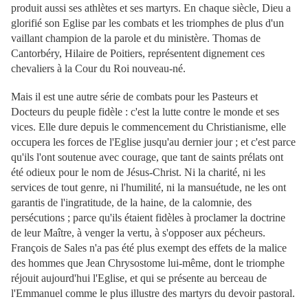
produit aussi ses athlètes et ses martyrs. En chaque siècle, Dieu a
glorifié son Eglise par les combats et les triomphes de plus d'un
vaillant champion de la parole et du ministère. Thomas de
Cantorbéry, Hilaire
de Poitiers, représentent dignement ces
chevaliers à la Cour du Roi nouveau-né.
Mais il est une autre série de combats pour les Pasteurs et
Docteurs du peuple fidèle : c'est la lutte contre le monde et ses
vices. Elle dure depuis le commencement du Christianisme, elle
occupera les forces de l'Eglise jusqu'au dernier jour ; et c'est parce
qu'ils l'ont soutenue avec courage, que tant de saints prélats ont
été odieux pour le nom de Jésus-Christ. Ni la charité, ni les
services de tout genre, ni l'humilité, ni la mansuétude, ne les ont
garantis de l'ingratitude, de la haine, de la calomnie, des
persécutions ; parce qu'ils étaient fidèles à proclamer la doctrine
de leur Maître, à venger la vertu, à s'opposer aux pécheurs.
François de Sales n'a pas été plus exempt des effets de la malice
des hommes que Jean Chrysostome lui-même, dont le triomphe
réjouit aujourd'hui l'Eglise, et qui se présente au berceau de
l'Emmanuel comme le plus illustre des martyrs du devoir pastoral.