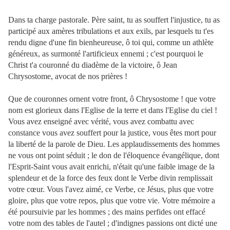
Dans ta charge pastorale. Père saint, tu as souffert l'injustice, tu as
participé aux amères tribulations et aux exils, par lesquels tu t'es
rendu digne d'une fin bienheureuse, ô toi qui, comme un athlète
généreux, as surmonté l'artificieux ennemi ; c'est pourquoi le
Christ t'a couronné du diadème de la victoire, ô Jean
Chrysostome, avocat de nos prières !
Que de couronnes ornent votre front, ô Chrysostome ! que votre
nom est glorieux dans l'Eglise de la terre et dans l'Eglise du ciel !
Vous avez enseigné avec vérité, vous avez combattu avec
constance vous avez souffert pour la justice, vous
êtes mort pour
la liberté de la parole de Dieu. Les applaudissements des hommes
ne vous ont point séduit ; le don de l'éloquence évangélique, dont
l'Esprit-Saint vous avait enrichi, n'était qu'une faible image de la
splendeur et de la force des feux dont le Verbe divin remplissait
votre cœur. Vous l'avez aimé, ce Verbe, ce Jésus, plus que votre
gloire, plus que votre repos, plus que votre vie. Votre mémoire a
été poursuivie par les hommes ; des mains perfides ont effacé
votre nom des tables de l'autel ; d'indignes passions ont dicté une