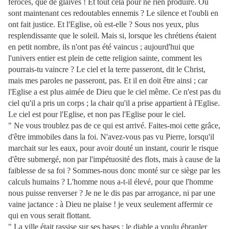
féroces, que de glaives ! Et tout cela pour ne rien produire. Où
sont maintenant ces redoutables ennemis ? Le silence et l'oubli en
ont fait justice. Et l'Eglise, où est-elle ? Sous nos yeux, plus
resplendissante que le soleil. Mais si, lorsque les chrétiens étaient
en petit nombre, ils n'ont pas été vaincus ; aujourd'hui que
l'univers entier est plein de cette religion sainte, comment les
pourrais-tu vaincre ? Le ciel et la terre passeront, dit le Christ,
mais mes paroles ne passeront, pas. Et il en doit être ainsi ; car
l'Eglise a est plus aimée de Dieu que le ciel même. Ce n'est pas du
ciel qu'il a pris un corps ; la chair qu'il a prise appartient à l'Eglise.
Le ciel est pour l'Eglise, et non pas l'Eglise pour le ciel.
" Ne vous troublez pas de ce qui est arrivé.
Faites-moi cette grâce,
d'être immobiles dans la foi. N'avez-vous pas vu Pierre, lorsqu'il
marchait sur les eaux, pour avoir douté un instant, courir le risque
d'être submergé, non par l'impétuosité des flots, mais à cause de la
faiblesse de sa foi ? Sommes-nous donc monté sur ce siège par les
calculs humains ? L'homme nous a-t-il élevé, pour que l'homme
nous puisse renverser ? Je ne le dis pas par arrogance, ni par une
vaine jactance : à Dieu ne plaise ! je veux seulement affermir ce
qui en vous serait flottant.
" La ville était rassise sur ses bases ; le diable a voulu ébranler