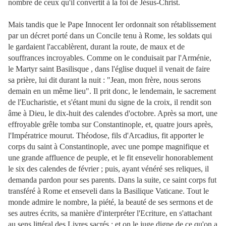
nombre de ceux qu'il convertit à la foi de Jésus-Christ.
Mais tandis que le Pape Innocent Ier ordonnait son rétablissement
par un décret porté dans un Concile tenu à Rome, les soldats qui
le gardaient l'accablèrent, durant la route, de maux et de
souffrances incroyables. Comme on le conduisait par l'Arménie,
le Martyr saint Basilisque , dans l'église duquel il venait de faire
sa prière, lui dit durant la nuit : "Jean, mon frère, nous serons
demain en un même lieu". Il prit donc, le lendemain, le sacrement
de l'Eucharistie, et s'étant muni du signe de la croix, il rendit son
âme à Dieu, le dix-huit des calendes d'octobre. Après sa mort, une
effroyable grêle tomba sur Constantinople, et, quatre jours après,
l'Impératrice mourut. Théodose, fils d'Arcadius, fit apporter le
corps du saint à Constantinople, avec une pompe magnifique et
une grande affluence de peuple, et le fit ensevelir honorablement
le six des calendes de février ; puis, ayant vénéré ses reliques, il
demanda pardon pour ses parents. Dans la suite, ce saint corps fut
transféré à Rome et enseveli dans la Basilique Vaticane. Tout le
monde admire le nombre, la piété, la beauté de ses sermons et de
ses autres écrits, sa manière d'interpréter l'Ecriture, en s'attachant
au sens littéral des Livres sacrés ; et on le juge digne de ce qu'on a