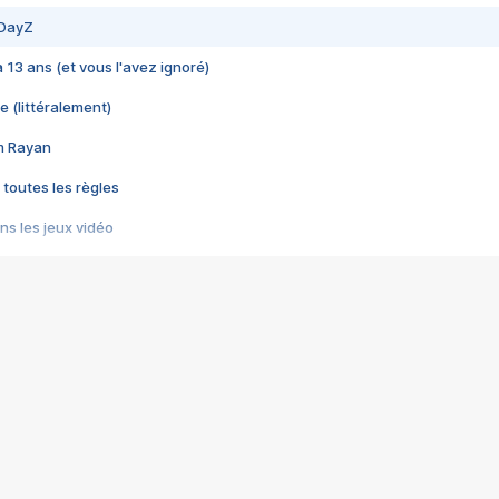
 DayZ
 a 13 ans (et vous l'avez ignoré)
e (littéralement)
im Rayan
 toutes les règles
s les jeux vidéo
us choquant de Rockstar ? - Le scandale BULLY
e plus moche de Steam
du RÊVE tourne au CAUCHEMAR
pendant 8 heures
it… à tort
umiliés par un jeu vidéo