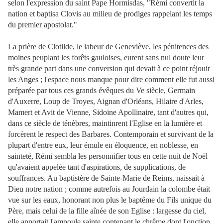
selon l'expression du saint Pape Hormisdas, "Rémi convertit la
nation et baptisa Clovis au milieu de prodiges rappelant les temps
du premier apostolat."
La prière de Clotilde, le labeur de Geneviève, les pénitences des
moines peuplant les forêts gauloises, eurent sans nul doute leur
très grande part dans une conversion qui devait à ce point réjouir
les Anges ; l'espace nous manque pour dire comment elle fut aussi
préparée par tous ces grands évêques du Ve siècle, Germain
d'Auxerre, Loup de Troyes, Aignan d'Orléans, Hilaire d'Arles,
Mamert et Avit de Vienne, Sidoine Apollinaire, tant d'autres qui,
dans ce siècle de ténèbres, maintinrent l'Eglise en la lumière et
forcèrent le respect des Barbares. Contemporain et survivant de la
plupart d'entre eux, leur émule en éloquence, en noblesse, en
sainteté, Rémi sembla les personnifier tous en cette nuit de Noël
qu'avaient appelée tant d'aspirations, de supplications, de
souffrances. Au baptistère de Sainte-Marie de Reims, naissait à
Dieu notre nation ; comme autrefois au Jourdain la colombe était
vue sur les eaux, honorant non plus
le baptême du Fils unique du
Père, mais celui de la fille aînée de son Eglise : largesse du ciel,
elle apportait l'ampoule sainte contenant le chrême dont l'onction