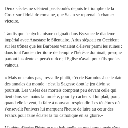
Deux siècles ne s'étaient pas écoulés depuis le triomphe de la
Croix sur l'idolâtrie romaine, que Satan se reprenait à chanter
victoire.
Tandis que l'eutychianisme ceignait dans Byzance le diadème
impérial avec Anastase le Silentiaire, Arius siégeait en Occident
sur les trônes que les Barbares venaient d'élever parmi les ruines ;
dans tout l'ancien territoire de l'empire l'hérésie dominait, presque
partout insolente et persécutrice ; l'Eglise n'avait pour fils que les
vaincus.
« Mais ne crains pas, tressaille plutôt, s'écrie Baronius à cette date
des annales du monde : c'est la Sagesse dont le jeu divin se
poursuit. Les visées des mortels comptent peu devant celle qui
tient dans ses mains la lumière, pour l'y cacher s'il lui plaît, pour,
quand elle le veut, la faire à nouveau resplendir. Les ténèbres où
s'ensevelit l'univers lui marquent l'heure de luire au cœur des
Francs pour faire éclater la foi catholique en sa gloire.»
Manière d'écrire l'histoire peu habituelle en nos jours ; mais c'est