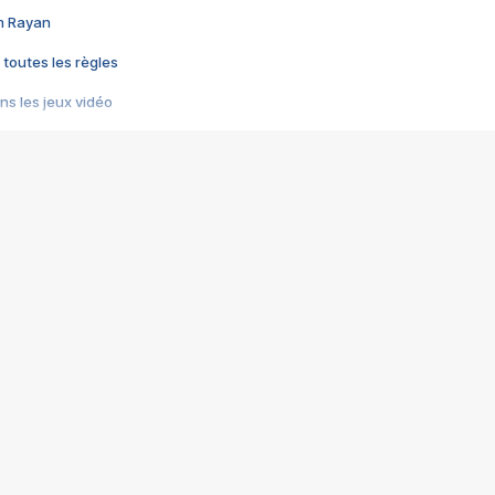
im Rayan
 toutes les règles
s les jeux vidéo
us choquant de Rockstar ? - Le scandale BULLY
e plus moche de Steam
du RÊVE tourne au CAUCHEMAR
pendant 8 heures
it… à tort
umiliés par un jeu vidéo
ire - Final Fantasy 8
ti un empire - Age of Empires
story DOFUS