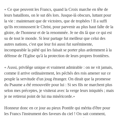
« Ce que peuvent les Francs, quand la Croix marche en tête de
leurs bataillons, on le sut dès lors. Jusque-là obscurs, luttant pour
la vie : maintenant que de victoires, que de trophées ! Il a suffi
qu'ils reconnussent le Christ, pour parvenir au plus haut faîte de la
gloire, de l'honneur et de la renommée. Je ne dis là que ce qui est
su de tout le monde. Si leur partage fut meilleur que celui des
autres nations, c'est que leur foi aussi fut suréminente,
incomparable la piété qui les faisait se porter plus ardemment à la
défense de l'Eglise qu'à la protection de leurs propres frontières.
« Aussi, privilège unique et vraiment admirable : on ne vit jamais,
comme il arrive ordinairement, les péchés des rois amener sur ce
peuple la servitude d'un joug étranger. On dirait que la promesse
du Psaume a été renouvelée pour lui : Si ses fils ne marchent plus
selon mes préceptes, je visiterai avec la verge leurs iniquités ; mais
je ne retirerai point de lui ma miséricorde.»
Honneur donc en ce jour au pieux Pontife qui mérita d'être pour
les Francs l'instrument des faveurs du ciel ! On sait comment,