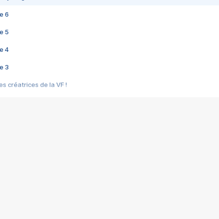
e 6
e 5
e 4
e 3
s créatrices de la VF !
e 2
e 1
e Mektoub My Love arrive enfin ! Rencontre avec Shaïn Boumedine et Sal
i : après Toni en famille
elle réalise le bouleversant Dites lui que je l'aime
ais ! Rencontre autour de Vie privée de Rebecca Zlotowski
 de Marguerite, Grave... Rencontre avec Ella Rumpf