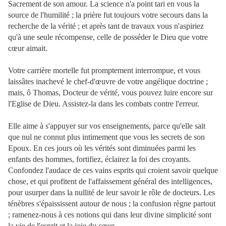
Sacrement de son amour. La science n'a point tari en vous la
source de l'humilité ; la prière fut toujours votre secours dans la
recherche de la vérité ; et après tant de travaux vous n'aspiriez
qu'à une seule récompense, celle de posséder le Dieu que votre
cœur aimait.
Votre carrière mortelle fut promptement interrompue, et vous
laissâtes inachevé le chef-d'œuvre de votre angélique doctrine ;
mais, ô Thomas, Docteur de vérité, vous pouvez luire encore sur
l'Eglise de Dieu. Assistez-la dans les combats contre l'erreur.
Elle aime à s'appuyer sur vos enseignements, parce qu'elle sait
que nul ne connut plus intimement que vous les secrets de son
Epoux. En ces jours où les vérités sont diminuées parmi les
enfants des hommes, fortifiez, éclairez la foi des croyants.
Confondez l'audace de ces vains esprits qui croient savoir quelque
chose, et qui profitent de l'affaissement général des
intelligences,
pour usurper dans la nullité de leur savoir le rôle de docteurs. Les
ténèbres s'épaississent autour de nous ; la confusion règne partout
; ramenez-nous à ces notions qui dans leur divine simplicité sont
la vie de l'esprit et la joie du cœur.