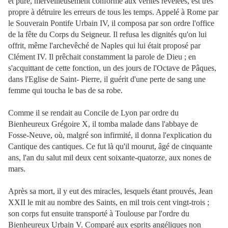
et pure, merveilleusement conforme aux vérités révélées, est très
propre à détruire les erreurs de tous les temps. Appelé à Rome par
le Souverain Pontife Urbain IV, il composa par son ordre l'office
de la fête du Corps du Seigneur. Il refusa les dignités qu'on lui
offrit, même l'archevêché de Naples qui lui était proposé par
Clément IV. Il prêchait constamment la parole de Dieu ; en
s'acquittant de cette fonction, un des jours de l'Octave de Pâques,
dans l'Eglise de Saint- Pierre, il guérit d'une perte de sang une
femme qui toucha le bas de sa robe.
Comme il se rendait au Concile de Lyon par ordre du
Bienheureux Grégoire X, il tomba malade dans l'abbaye de
Fosse-Neuve, où, malgré son infirmité, il donna l'explication du
Cantique des cantiques. Ce fut là qu'il mourut, âgé de cinquante
ans, l'an du salut mil deux cent soixante-quatorze, aux nones de
mars.
Après sa mort, il y eut des miracles, lesquels étant prouvés, Jean
XXII le mit au nombre des Saints, en mil trois cent vingt-trois ;
son corps fut ensuite transporté à Toulouse par l'ordre du
Bienheureux Urbain V. Comparé aux esprits angéliques non