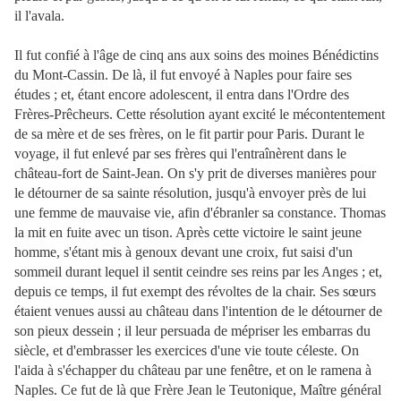
il l'avala.
Il fut confié à l'âge de cinq ans aux soins des moines Bénédictins
du Mont-Cassin. De là, il fut envoyé à Naples pour faire ses
études ; et, étant encore adolescent, il entra dans l'Ordre des
Frères-Prêcheurs. Cette résolution ayant excité le mécontentement
de sa mère et de ses frères, on le fit partir pour Paris. Durant le
voyage, il fut enlevé par ses frères qui l'entraînèrent dans le
château-fort de Saint-Jean. On s'y prit de diverses manières pour
le détourner de sa sainte résolution, jusqu'à envoyer près de lui
une femme de mauvaise vie, afin d'ébranler sa constance. Thomas
la mit en fuite avec un tison. Après cette victoire le saint jeune
homme, s'étant mis à genoux devant une croix, fut saisi d'un
sommeil durant lequel il sentit ceindre ses reins par les Anges ; et,
depuis ce temps, il fut exempt des révoltes de la chair. Ses sœurs
étaient venues aussi au château dans l'intention de le détourner de
son pieux dessein ; il leur persuada de mépriser les embarras du
siècle, et d'embrasser les exercices d'une vie toute céleste.
On
l'aida à s'échapper du château par une fenêtre, et on le ramena à
Naples. Ce fut de là que Frère Jean le Teutonique, Maître général