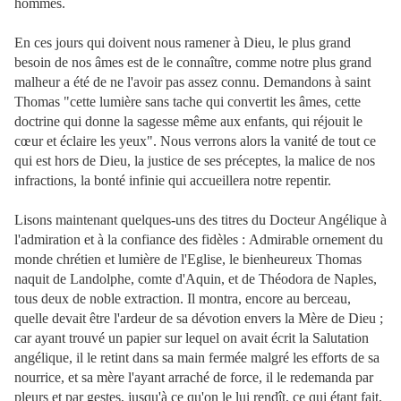
hommes.
En ces jours qui doivent nous ramener à Dieu, le plus grand
besoin de nos âmes est de le connaître, comme notre plus grand
malheur a été de ne l'avoir pas assez
connu. Demandons à saint
Thomas "cette lumière sans tache qui convertit les âmes, cette
doctrine qui donne la sagesse même aux enfants, qui réjouit le
cœur et éclaire les yeux". Nous verrons alors la vanité de tout ce
qui est hors de Dieu, la justice de ses préceptes, la malice de nos
infractions, la bonté infinie qui accueillera notre repentir.
Lisons maintenant quelques-uns des titres du Docteur Angélique à
l'admiration et à la confiance des fidèles :
Admirable ornement du
monde chrétien et lumière de l'Eglise, le bienheureux Thomas
naquit de Landolphe, comte d'Aquin, et de Théodora de Naples,
tous deux de noble extraction. Il montra, encore au berceau,
quelle devait être l'ardeur de sa dévotion envers la Mère de Dieu ;
car ayant trouvé un papier sur lequel on avait écrit la Salutation
angélique, il le retint dans sa main fermée malgré les efforts de sa
nourrice, et sa mère l'ayant arraché de force, il le redemanda par
pleurs et par gestes, jusqu'à ce qu'on le lui rendît, ce qui étant fait,