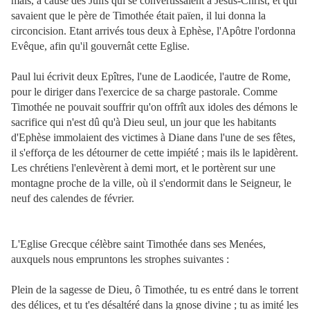
mais, à cause des Juifs qui se convertissaient à Jésus-Christ, et qui
savaient que le père de Timothée était païen, il lui donna la
circoncision. Etant arrivés tous deux à Ephèse, l'Apôtre l'ordonna
Evêque, afin qu'il gouvernât cette Eglise.
P
aul lui écrivit deux Epîtres, l'une de Laodicée, l'autre de Rome,
pour le diriger dans l'exercice de sa charge pastorale. Comme
Timothée ne pouvait souffrir qu'on offrît aux idoles des démons le
sacrifice qui n'est dû qu'à Dieu seul, un jour que les habitants
d'Ephèse immolaient des victimes à Diane dans l'une de ses fêtes,
il s'efforça de les détourner de cette impiété ; mais ils le lapidèrent.
Les chrétiens l'enlevèrent à demi mort, et le portèrent sur une
montagne proche de la ville, où il s'endormit dans le Seigneur, le
neuf des calendes de février.
L'Eglise Grecque célèbre saint Timothée dans ses Menées,
auxquels nous empruntons les strophes suivantes :
Plein de la sagesse de Dieu, ô Timothée, tu es entré dans le torrent
des délices, et tu t'es désaltéré dans la gnose divine ; tu as imité les