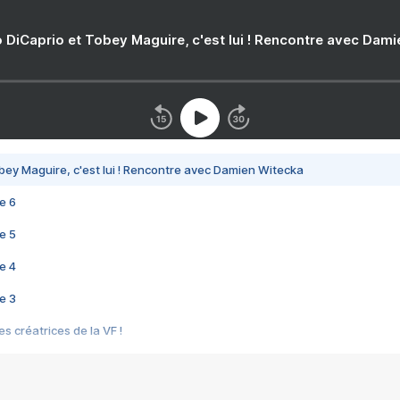
 DiCaprio et Tobey Maguire, c'est lui ! Rencontre avec Dam
bey Maguire, c'est lui ! Rencontre avec Damien Witecka
e 6
e 5
e 4
e 3
s créatrices de la VF !
e 2
e 1