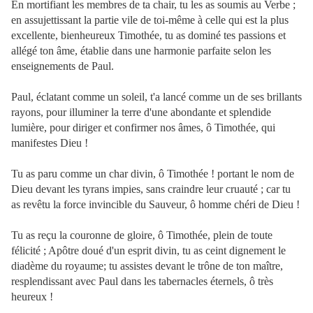
En mortifiant les membres de ta chair, tu les as soumis au Verbe ;
en assujettissant la partie vile de toi-même à celle qui est la plus
excellente, bienheureux Timothée, tu as dominé tes passions et
allégé ton âme, établie dans une harmonie parfaite selon les
enseignements de Paul.
Paul, éclatant comme un soleil, t'a lancé comme un de ses brillants
rayons, pour illuminer la terre d'une abondante et splendide
lumière, pour diriger et confirmer nos âmes, ô Timothée, qui
manifestes Dieu !
Tu as paru comme un char divin, ô Timothée ! portant le nom de
Dieu devant les tyrans impies, sans craindre leur cruauté ; car tu
as revêtu la force invincible du Sauveur, ô homme chéri de Dieu !
Tu as reçu la couronne de gloire, ô Timothée, plein de toute
félicité ; Apôtre doué d'un esprit divin, tu as ceint dignement le
diadème du royaume; tu assistes devant le trône de ton maître,
resplendissant avec Paul dans les tabernacles éternels, ô très
heureux !