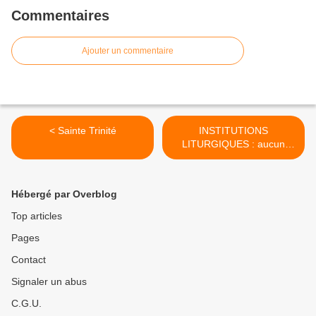
Commentaires
Ajouter un commentaire
< Sainte Trinité
INSTITUTIONS
LITURGIQUES : aucun
pape n'a surpassé Benoît
XIII, et bien peu l'ont égalé
dans son zèle pour les
Hébergé par Overblog
fonctions saintes >
Top articles
Pages
Contact
Signaler un abus
C.G.U.