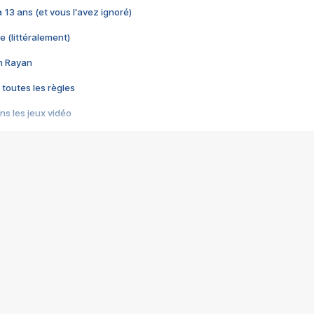
 a 13 ans (et vous l'avez ignoré)
e (littéralement)
im Rayan
 toutes les règles
s les jeux vidéo
us choquant de Rockstar ? - Le scandale BULLY
e plus moche de Steam
du RÊVE tourne au CAUCHEMAR
pendant 8 heures
it… à tort
umiliés par un jeu vidéo
ire - Final Fantasy 8