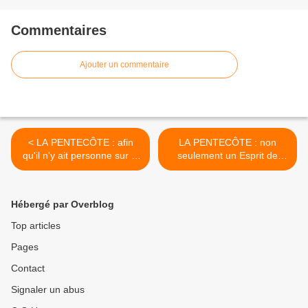
Commentaires
Ajouter un commentaire
< LA PENTECÔTE : afin
LA PENTECÔTE : non
qu'il n'y ait personne sur la
seulement un Esprit de
terre qui ne puisse
vérité, mais un Esprit de
prétendre à la qualité de
sainteté >
disciple du Saint-Esprit
Hébergé par Overblog
Top articles
Pages
Contact
Signaler un abus