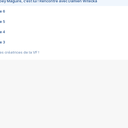
bey Maguire, c'est lui ! Rencontre avec Damien Witecka
e 6
e 5
e 4
e 3
s créatrices de la VF !
e 2
e 1
e Mektoub My Love arrive enfin ! Rencontre avec Shaïn Boumedine et Sal
i : après Toni en famille
elle réalise le bouleversant Dites lui que je l'aime
ais ! Rencontre autour de Vie privée de Rebecca Zlotowski
 de Marguerite, Grave... Rencontre avec Ella Rumpf