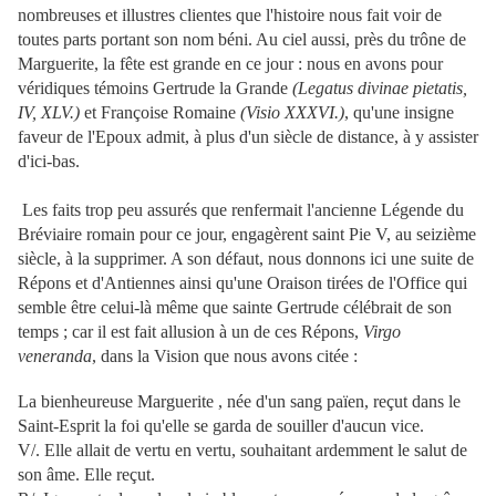
nombreuses et illustres clientes que l'histoire nous fait voir de
toutes parts portant son nom béni. Au ciel aussi, près du trône de
Marguerite, la fête est grande en ce jour : nous en avons pour
véridiques témoins Gertrude la Grande
(Legatus divinae pietatis,
IV, XLV.)
et Françoise Romaine
(Visio XXXVI.)
, qu'une insigne
faveur de l'Epoux admit, à plus d'un siècle de distance, à y assister
d'ici-bas.
Les faits trop peu assurés que renfermait l'ancienne Légende du
Bréviaire romain pour ce jour, engagèrent saint Pie V, au seizième
siècle, à la supprimer. A son défaut, nous donnons ici une suite de
Répons et d'Antiennes ainsi qu'une Oraison tirées de l'Office qui
semble être celui-là même que sainte Gertrude célébrait de son
temps ; car il est fait allusion à un de ces Répons,
Virgo
veneranda
, dans la Vision que nous avons citée :
La bienheureuse Marguerite , née d'un sang païen, reçut dans le
Saint-Esprit la foi qu'elle se garda de souiller d'aucun vice.
V/. Elle allait de vertu en vertu, souhaitant ardemment le salut de
son âme. Elle reçut.