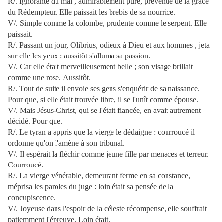
R/. Ignorante du mal , admirablement pure, prévenue de la grâce
du Rédempteur. Elle paissait les brebis de sa nourrice.
V/. Simple comme la colombe, prudente comme le serpent. Elle
paissait.
R/. Passant un jour, Olibrius, odieux à Dieu et aux hommes , jeta
sur elle les yeux : aussitôt s'alluma sa passion.
V/. Car elle était merveilleusement belle ; son visage brillait
comme une rose. Aussitôt.
R/. Tout de suite il envoie ses gens s'enquérir de sa naissance.
Pour que, si elle était trouvée libre, il se l'unît comme épouse.
V/. Mais Jésus-Christ, qui se l'était fiancée, en avait autrement
décidé. Pour que.
R/. Le tyran a appris que la vierge le dédaigne : courroucé il
ordonne qu'on l'amène à son tribunal.
V/. Il espérait la fléchir comme jeune fille par menaces et terreur.
Courroucé.
R/. La vierge vénérable, demeurant ferme en sa constance,
méprisa les paroles du juge : loin était sa pensée de la
concupiscence.
V/. Joyeuse dans l'espoir de la céleste récompense, elle souffrait
patiemment l'épreuve. Loin était.