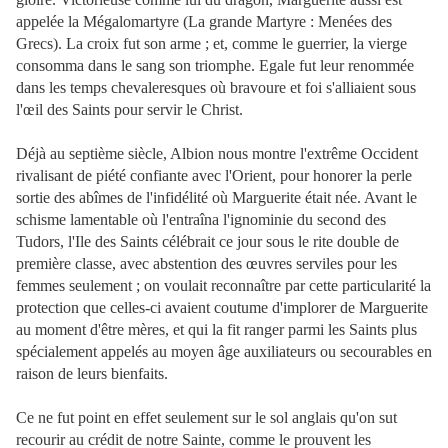
appelée la Mégalomartyre (La grande Martyre : Menées des
Grecs). La croix fut son arme ; et, comme le guerrier, la vierge
consomma dans le sang son triomphe. Egale fut leur renommée
dans les temps chevaleresques où bravoure et foi s'alliaient sous
l'œil des Saints pour servir le Christ.
Déjà au septième siècle, Albion nous montre l'extrême Occident
rivalisant de piété confiante avec l'Orient, pour honorer la perle
sortie des abîmes de l'infidélité où Marguerite était née. Avant le
schisme lamentable où l'entraîna l'ignominie du second des
Tudors, l'Ile des Saints célébrait ce jour sous le rite double de
première classe, avec abstention des œuvres serviles pour les
femmes seulement ; on voulait reconnaître par cette particularité la
protection que celles-ci avaient coutume d'implorer de Marguerite
au moment d'être mères, et qui la fit ranger parmi les Saints plus
spécialement appelés au moyen âge auxiliateurs ou secourables en
raison de leurs bienfaits.
Ce ne fut point en effet seulement sur le sol anglais qu'on sut
recourir au crédit de notre Sainte, comme le prouvent
les