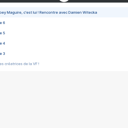
bey Maguire, c'est lui ! Rencontre avec Damien Witecka
e 6
e 5
e 4
e 3
s créatrices de la VF !
e 2
e 1
e Mektoub My Love arrive enfin ! Rencontre avec Shaïn Boumedine et Sal
i : après Toni en famille
elle réalise le bouleversant Dites lui que je l'aime
ais ! Rencontre autour de Vie privée de Rebecca Zlotowski