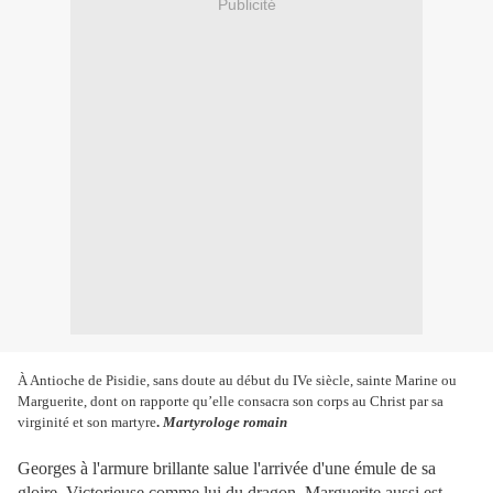
Publicité
À Antioche de Pisidie, sans doute au début du IVe siècle, sainte Marine ou
Marguerite, dont on rapporte qu’elle consacra son corps au Christ par sa
virginité et son martyre
.
Martyrologe romain
Georges à l'armure brillante salue l'arrivée d'une émule de sa
gloire. Victorieuse comme lui du dragon, Marguerite aussi est