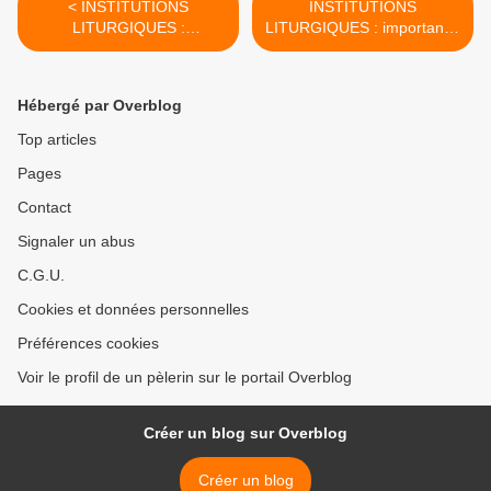
< INSTITUTIONS
INSTITUTIONS
LITURGIQUES :
LITURGIQUES : importance
Confession, Prière,
de l'étude de la Liturgie >
Louange, deviennent dans
la Liturgie une triple source
Hébergé par Overblog
d'intarissable poésie
Top articles
Pages
Contact
Signaler un abus
C.G.U.
Cookies et données personnelles
Préférences cookies
Voir le profil de un pèlerin sur le portail Overblog
Créer un blog sur Overblog
Créer un blog