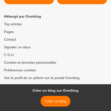
voyage que fit en Grèce
ville de David dut s'appeler
Hadrien, l'an 126
désormais Aelia Capitolina
>
Hébergé par Overblog
Top articles
Pages
Contact
Signaler un abus
C.G.U.
Cookies et données personnelles
Préférences cookies
Voir le profil de un pèlerin sur le portail Overblog
Créer un blog sur Overblog
Créer un blog