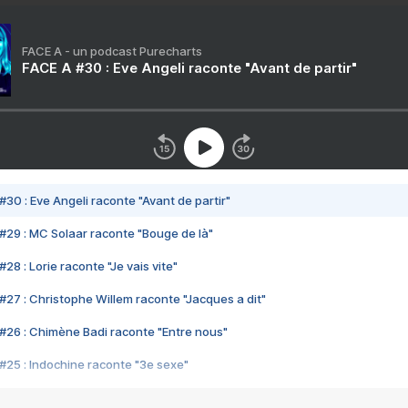
FACE A - un podcast Purecharts
FACE A #30 : Eve Angeli raconte "Avant de partir"
#30 : Eve Angeli raconte "Avant de partir"
#29 : MC Solaar raconte "Bouge de là"
28 : Lorie raconte "Je vais vite"
#27 : Christophe Willem raconte "Jacques a dit"
#26 : Chimène Badi raconte "Entre nous"
#25 : Indochine raconte "3e sexe"
#24 : Zaho raconte "C'est chelou"