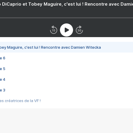
 DiCaprio et Tobey Maguire, c'est lui ! Rencontre avec Dam
bey Maguire, c'est lui ! Rencontre avec Damien Witecka
e 6
e 5
e 4
e 3
s créatrices de la VF !
e 2
e 1
e Mektoub My Love arrive enfin ! Rencontre avec Shaïn Boumedine et Sal