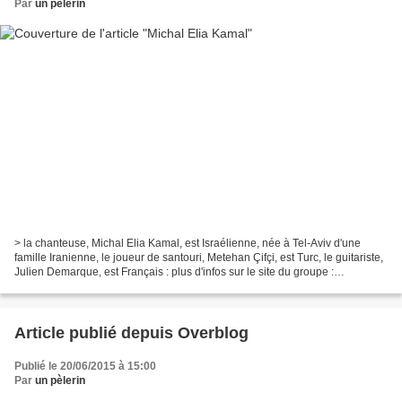
Par
un pèlerin
> la chanteuse, Michal Elia Kamal, est Israélienne, née à Tel-Aviv d'une
famille Iranienne, le joueur de santouri, Metehan Çifçi, est Turc, le guitariste,
Julien Demarque, est Français : plus d'infos sur le site du groupe :
http://www.lightinbabylon.com/...
Article publié depuis Overblog
Publié le 20/06/2015 à 15:00
Par
un pèlerin