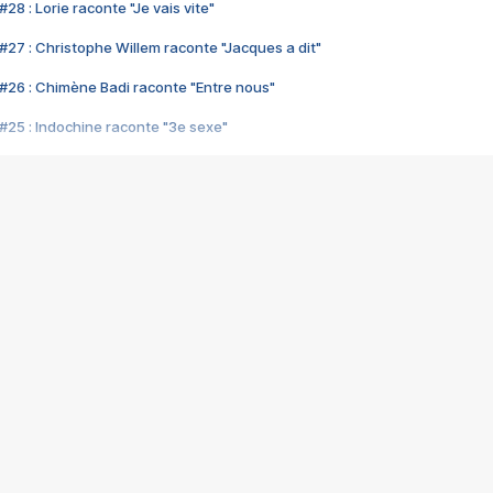
28 : Lorie raconte "Je vais vite"
#27 : Christophe Willem raconte "Jacques a dit"
#26 : Chimène Badi raconte "Entre nous"
#25 : Indochine raconte "3e sexe"
#24 : Zaho raconte "C'est chelou"
#23 : Patrick Bruel raconte "Au café des délices"
#22 : Kyo raconte "Le chemin"
#21 : Nolwenn Leroy raconte "Cassé"
#20 : Patrick Hernandez raconte "Born to be alive"
#19 : Lorie raconte "Près de moi"
#18 : Michael Jones raconte "A nos actes manqués" (avec Jean-Jacque
#17 : Khaled raconte "Aïcha"
#16 : Corneille raconte "Parce qu'on vient de loin"