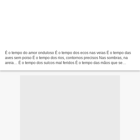
É o tempo do amor onduloso É o tempo dos ecos nas veias É o tempo das
aves sem poiso É o tempo dos rios, contornos precisos Nas sombras, na
areia… É o tempo dos sulcos mal feridos É o tempo das mãos que se
apertam É o tempo dos vales compridos É o tempo...