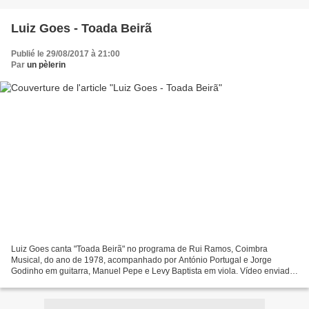
Luiz Goes - Toada Beirã
Publié le 29/08/2017 à 21:00
Par
un pèlerin
Luiz Goes canta "Toada Beirã" no programa de Rui Ramos, Coimbra
Musical, do ano de 1978, acompanhado por António Portugal e Jorge
Godinho em guitarra, Manuel Pepe e Levy Baptista em viola. Vídeo enviado
por Jorge Limpo Serra. (Som duma gravação de 19...