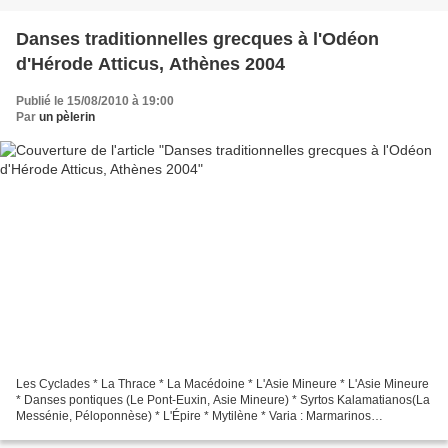
Danses traditionnelles grecques à l'Odéon
d'Hérode Atticus, Athènes 2004
Publié le 15/08/2010 à 19:00
Par
un pèlerin
Les Cyclades * La Thrace * La Macédoine * L'Asie Mineure * L'Asie Mineure
* Danses pontiques (Le Pont-Euxin, Asie Mineure) * Syrtos Kalamatianos(La
Messénie, Péloponnèse) * L'Épire * Mytilène * Varia : Marmarinos
Karsilamas, Giala (Kalymnos), Sousta...