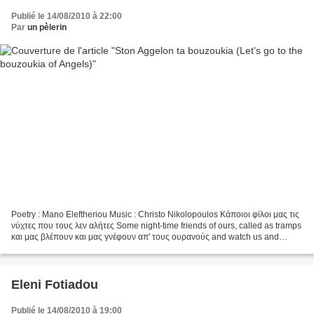
Publié le 14/08/2010 à 22:00
Par
un pèlerin
Poetry : Mano Eleftheriou Music : Christo Nikolopoulos Κάποιοι φίλοι μας τις
νύχτες που τους λεν αλήτες Some night-time friends of ours, called as tramps
και μας βλέπουν και μας γνέφουν απ' τους ουρανούς and watch us and
salute us from the skies έρχονται...
Eleni Fotiadou
Publié le 14/08/2010 à 19:00