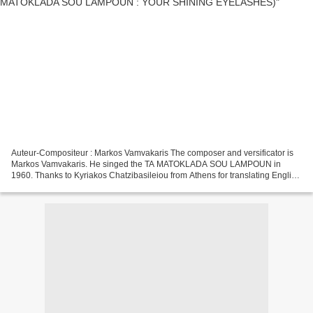
Auteur-Compositeur : Markos Vamvakaris The composer and versificator is
Markos Vamvakaris. He singed the TA MATOKLADA SOU LAMPOUN in
1960. Thanks to Kyriakos Chatzibasileiou from Athens for translating English
Your shining eyelashes Like the flowers in...