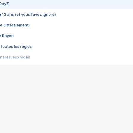
 DayZ
 a 13 ans (et vous l'avez ignoré)
e (littéralement)
im Rayan
 toutes les règles
s les jeux vidéo
us choquant de Rockstar ? - Le scandale BULLY
e plus moche de Steam
du RÊVE tourne au CAUCHEMAR
pendant 8 heures
it… à tort
umiliés par un jeu vidéo
ire - Final Fantasy 8