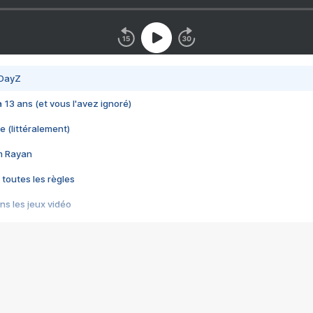
 DayZ
 a 13 ans (et vous l'avez ignoré)
e (littéralement)
im Rayan
 toutes les règles
s les jeux vidéo
us choquant de Rockstar ? - Le scandale BULLY
e plus moche de Steam
du RÊVE tourne au CAUCHEMAR
pendant 8 heures